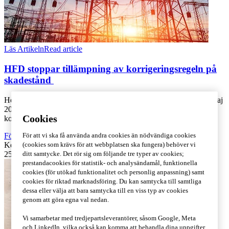
Läs Artikeln
Read article
HFD stoppar tillämpning av korrigeringsregeln på
skadestånd
Högsta förvaltningsdomstolen (HFD) har i en färsk dom den 19 maj
2026 slagit fast att Skatteverket saknade grund för att med stöd av
Cookies
korrigeringsregel [...]
Företagsbeskattning
,
Skatt och regelverk
,
Rekommenderad
För att vi ska få använda andra cookies än nödvändiga cookies
Kontakta
:
Amanda Ivansson
(cookies som krävs för att webbplatsen ska fungera) behöver vi
25 juni 2026
|
Lästid: 6 min
ditt samtycke. Det rör sig om följande tre typer av cookies;
prestandacookies för statistik- och analysändamål, funktionella
cookies (för utökad funktionalitet och personlig anpassning) samt
cookies för riktad marknadsföring. Du kan samtycka till samtliga
dessa eller välja att bara samtycka till en viss typ av cookies
genom att göra egna val nedan.
Vi samarbetar med tredjepartsleverantörer, såsom Google, Meta
och LinkedIn, vilka också kan komma att behandla dina uppgifter.