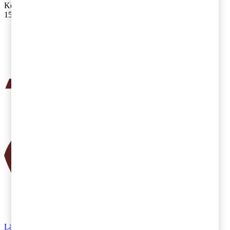
Kontakta
:
Julia Jonsson
15 mars 2018
|
Lästid: 4 min
Läs Artikeln
Read article