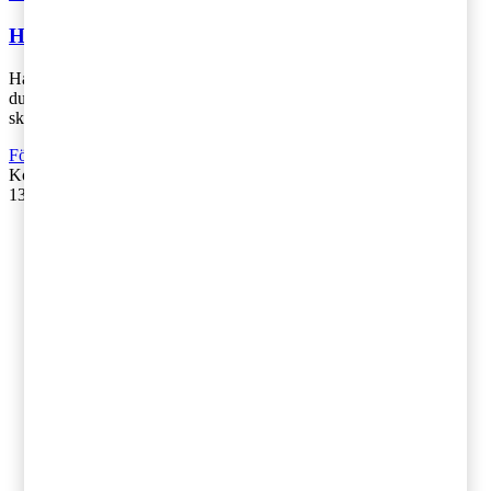
Hur blockchain kan förändra skattesystemet
Har du svårt att skilja mellan blockchain och bitcoin eller funderar
du på att investera i någon kryptovaluta? Ny teknik påverkar din
skatt och skatte [...]
Företagsbeskattning
Kontakta
:
Kim Jokinen
13 mars 2018
|
Lästid: 3 min