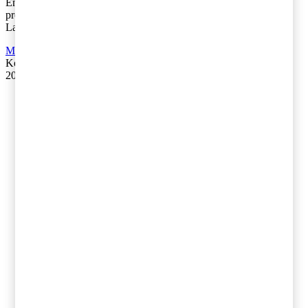
En utredning föreslår en ny lag om skatt på kadmium i vissa
produkter samt en ny lag om skatt på kemiska växtskyddsmedel.
Lagarna föreslås träda i kra [...]
Moms, tull och punktskatter
Kontakta
:
Fredrik Jonsson
20 februari 2018
|
Lästid: 4 min