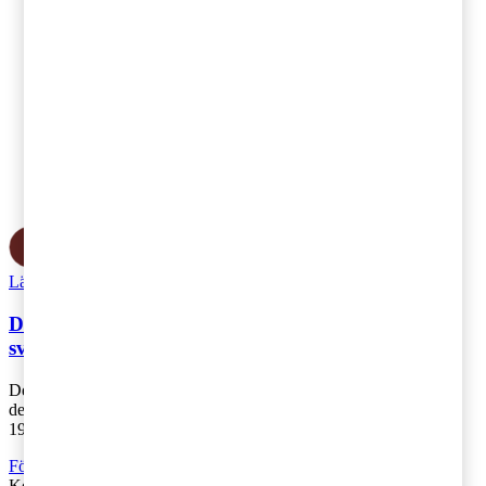
Läs Artikeln
Read article
Den amerikanska skattereformen – hur påverkas
svenska koncerner med verksamhet i USA?
Den amerikanska skattereformen, som antogs i december 2017, är
den största förändringen av det amerikanska skattesystemet sedan
1986. Skattereformen s [...]
Företagsbeskattning
Kontakta
:
Jörgen Haglund