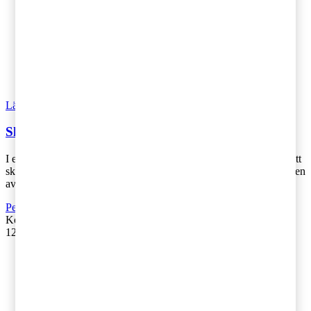
Läs Artikeln
Read article
Skattefri förmån av hälso- och sjukvård slopas
I en lagrådsremiss från den 15 februari 2018 föreslås bland annat att
skattefrihet för förmån av hälso- och sjukvård slopas i Sverige. Även
avdragsför [...]
Personbeskattning
Kontakta
:
Malin Andersson
12 mars 2018
|
Lästid: 3 min