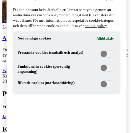
Du kan när som helst återkalla ett lämnat samtycke genom att
ändra dina val via cookie-symbolen längst ned till vänster i din
webbläsare. För mer information om respektive cookie-kategori
och dess tillhörande cookies kan du läsa vår
cookie-policy
Läs Artikeln
Read article
Almedalen: Skattereform kräver politisk samsyn
Nödvändiga cookies
Alltid aktiv
Den 23 juni 2026 anordnade PwC en paneldebatt i Almedalen som
Prestanda-cookies (statistik och analys)
avslutning på den serie av intervjuer som hållits med företrädare för
samtliga riksdagsp [...]
Funktionella cookies (personlig
Fåmansföretag
,
Skatt och regelverk
,
Rekommenderad
,
Tillväxt
anpassning)
Kontakta
:
Ulrika Lundh Eriksson och Oscar Warglo
24 juni 2026
|
Lästid: 3 min
Riktade cookies (marknadsföring)
Prenumerera på Tax matters
Följ vår blogg och håll dig uppdaterad på det senaste inom skatt
Ja, jag vill prenumerera på Tax matters
Kontakta en skatterådgivare