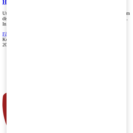
Hur kan en ny skattereform utformas?
Utgångspunkter och ansatser inför en eventuellt ny stor skattereform
diskuterades på ett offentligt seminarium i riksdagen i förra veckan.
Initiativta [...]
Fåmansföretag
Kontakta
:
PwC
20 mars 2018
|
Lästid: 3 min