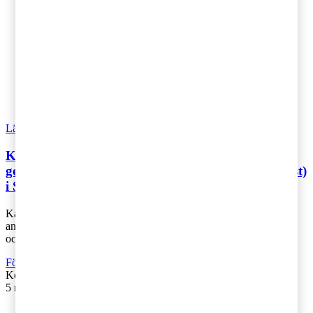
Läs Artikeln
Read article
Kammarrättsavgörande om tryggande av pension
genom avsättningar till tjänstepensionsinstitut (trust)
i Storbritannien
Kammarrätten prövade olika alternativa skäl för avdragsrätt, bland
annat om trusten kunde likställas med en svensk pensionsstiftelse
och pensionsutfäs [...]
Företagsbeskattning
Kontakta
:
Lennart Staberg
5 mars 2018
|
Lästid: 4 min