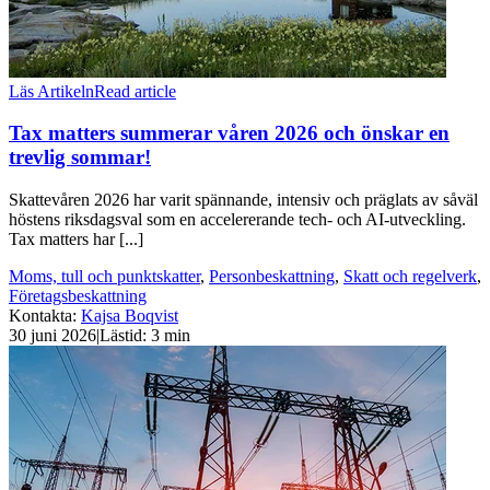
Läs Artikeln
Read article
Tax matters summerar våren 2026 och önskar en
trevlig sommar!
Skattevåren 2026 har varit spännande, intensiv och präglats av såväl
höstens riksdagsval som en accelererande tech- och AI-utveckling.
Tax matters har [...]
Moms, tull och punktskatter
,
Personbeskattning
,
Skatt och regelverk
,
Företagsbeskattning
Kontakta
:
Kajsa Boqvist
30 juni 2026
|
Lästid: 3 min