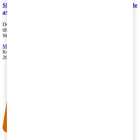
Ska moms tas ut på en hyresvärds tillhandahållande
av el, gas eller vatten?
Den 1 januari 2017 justerades momslagens regler om
tillhandahållande av tjänster i samband med uthyrning av fastighet.
Skatteverket har nyligen public [...]
Moms, tull och punktskatter
Kontakta
:
Christina Grape
26 februari 2018
|
Lästid: 8 min