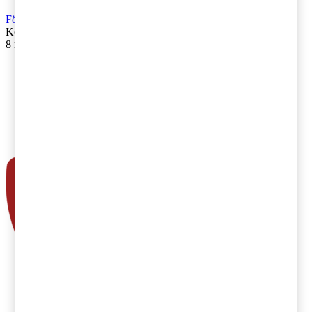
Företagsbeskattning
Kontakta
:
Pär Magnus Wiséen
8 mars 2018
|
Lästid: 3 min