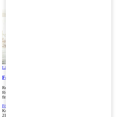
Val 2022
Läs Artikeln
Read article
Förslag om nya skatteregler för företagssektorn
Regeringen överlämnade idag sitt förslag om nya skatteregler för
företagssektorn till Lagrådet. Av dagens presskonferens med
finansministern samt den [...]
Företagsbeskattning
Kontakta
:
PwC
21 mars 2018
|
Lästid: 4 min