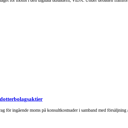
aget för moms i den digitala tidsåldern, ViDA. Under debatten framförd
dotterbolagsaktier
g för ingående moms på konsultkostnader i samband med försäljning av 