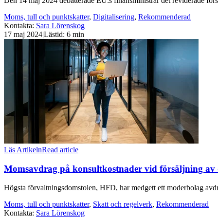
Den 14 maj 2024 debatterade EU:s finansministrar det reviderade försl
Moms, tull och punktskatter
,
Digitalisering
,
Rekommenderad
Kontakta
:
Sara Lörenskog
17 maj 2024
|
Lästid: 6 min
Läs Artikeln
Read article
Momsavdrag på konsultkostnader vid försäljning av 
Högsta förvaltningsdomstolen, HFD, har medgett ett moderbolag avdra
Moms, tull och punktskatter
,
Skatt och regelverk
,
Rekommenderad
Kontakta
:
Sara Lörenskog