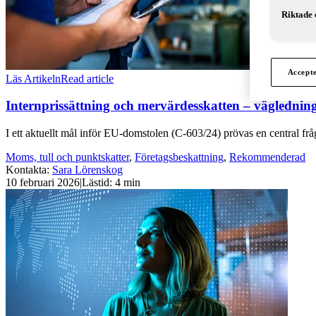
Riktade 
Accept
Läs Artikeln
Read article
Internprissättning och mervärdesskatten – väglednin
I ett aktuellt mål inför EU-domstolen (C-603/24) prövas en central fråg
Moms, tull och punktskatter
,
Företagsbeskattning
,
Rekommenderad
Kontakta
:
Sara Lörenskog
10 februari 2026
|
Lästid: 4 min