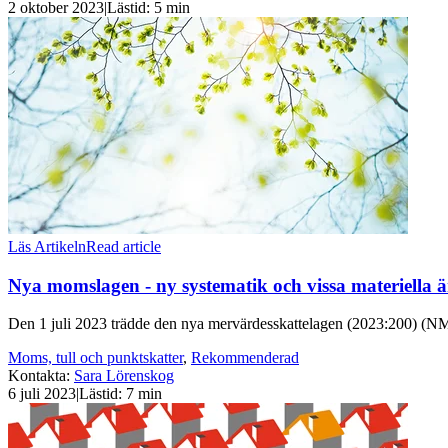
2 oktober 2023
|
Lästid: 5 min
Läs Artikeln
Read article
Nya momslagen - ny systematik och vissa materiella 
Den 1 juli 2023 trädde den nya mervärdesskattelagen (2023:200) (NML)
Moms, tull och punktskatter
,
Rekommenderad
Kontakta
:
Sara Lörenskog
6 juli 2023
|
Lästid: 7 min