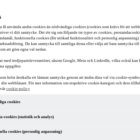
s
ska få använda andra cookies än nödvändiga cookies (cookies som krävs för att webb
över vi ditt samtycke. Det rör sig om följande tre typer av cookies; prestandacookies
ndamål, funktionella cookies (för utökad funktionalitet och personlig anpassning)
arknadsföring. Du kan samtycka till samtliga dessa eller välja att bara samtycka till
om att göra egna val nedan.
ar med tredjepartsleverantörer, såsom Google, Meta och LinkedIn, vilka också kan
na uppgifter.
som helst återkalla ett lämnat samtycke genom att ändra dina val via cookie-symbo
r i din webbläsare. För mer information om respektive cookie-kategori och dess till
ta skatter på PwC:s kontor i Stockholm. Sara jobbar i huvudsak med rå
 vår
cookie-policy
iga cookies
a-cookies (statistik och analys)
ella cookies (personlig anpassning)