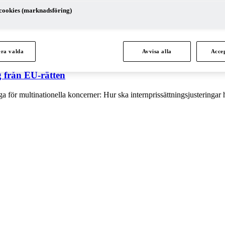
cookies (marknadsföring)
era valda
Avvisa alla
Accep
g från EU-rätten
a för multinationella koncerner: Hur ska internprissättningsjusteringar h