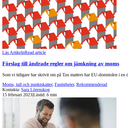
Läs Artikeln
Read article
Förslag till ändrade regler om jämkning av moms
Som vi tidigare har skrivit om på Tax matters har EU-domstolen i en 
Moms, tull och punktskatter
,
Fastigheter
,
Rekommenderad
Kontakta
:
Sara Lörenskog
15 februari 2023
|
Lästid: 6 min