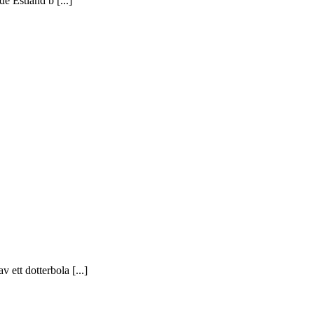
e Estland b [...]
ett dotterbola [...]