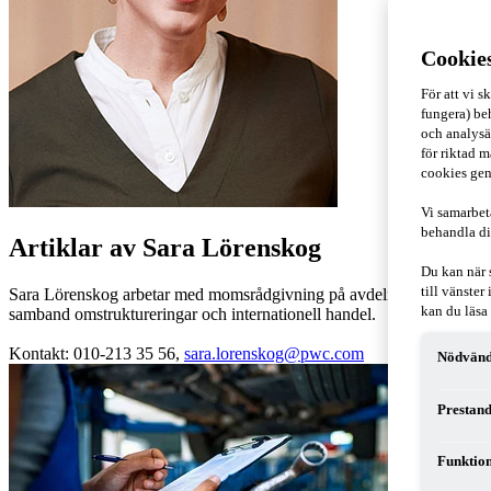
Cookie
För att vi 
fungera) beh
och analysä
för riktad m
cookies gen
Vi samarbet
behandla di
Artiklar av Sara Lörenskog
Du kan när 
till vänste
Sara Lörenskog arbetar med momsrådgivning på avdelningen för indirek
kan du läsa
samband omstruktureringar och internationell handel.
Kontakt: 010-213 35 56,
sara.lorenskog@pwc.com
Nödvänd
Prestand
Funktion