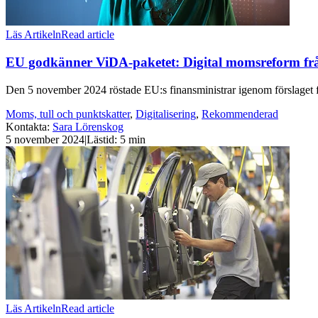
Läs Artikeln
Read article
EU godkänner ViDA-paketet: Digital momsreform fr
Den 5 november 2024 röstade EU:s finansministrar igenom förslaget fö
Moms, tull och punktskatter
,
Digitalisering
,
Rekommenderad
Kontakta
:
Sara Lörenskog
5 november 2024
|
Lästid: 5 min
Läs Artikeln
Read article