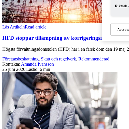
Riktade 
Läs Artikeln
Read article
Accept
HFD stoppar tillämpning av korrigeringsregeln på s
Högsta förvaltningsdomstolen (HFD) har i en färsk dom den 19 maj 2026
Företagsbeskattning
,
Skatt och regelverk
,
Rekommenderad
Kontakta
:
Amanda Ivansson
25 juni 2026
|
Lästid: 6 min