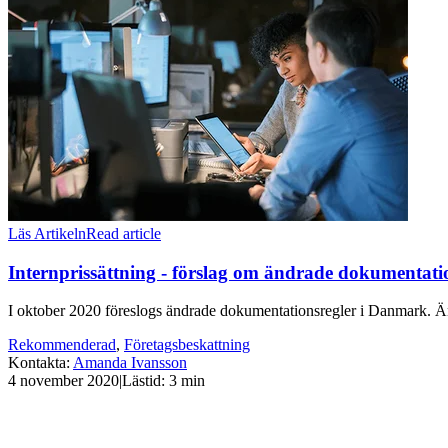
Läs Artikeln
Read article
Internprissättning - förslag om ändrade dokumentat
I oktober 2020 föreslogs ändrade dokumentationsregler i Danmark. Ändr
Rekommenderad
,
Företagsbeskattning
Kontakta
:
Amanda Ivansson
4 november 2020
|
Lästid: 3 min