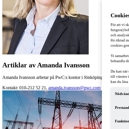
Cookie
För att vi 
fungera) beh
och analysä
för riktad m
cookies gen
Vi samarbet
behandla di
Artiklar av Amanda Ivansson
Du kan när 
till vänste
Amanda Ivansson arbetar på PwC:s kontor i Jönköping med internpris
kan du läsa
Kontakt: 010-212 52 21,
amanda.ivansson@pwc.com
Nödvänd
Prestand
Funktion