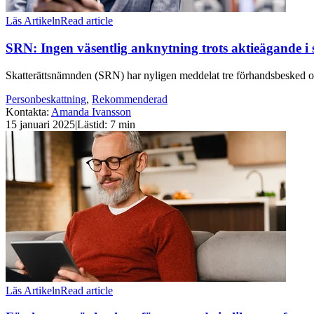
Läs Artikeln
Read article
SRN: Ingen väsentlig anknytning trots aktieägande i
Skatterättsnämnden (SRN) har nyligen meddelat tre förhandsbesked om o
Personbeskattning
,
Rekommenderad
Kontakta
:
Amanda Ivansson
15 januari 2025
|
Lästid: 7 min
Läs Artikeln
Read article