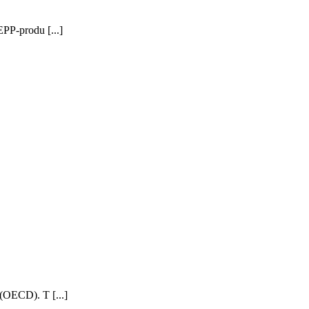
EPP-produ [...]
 (OECD). T [...]