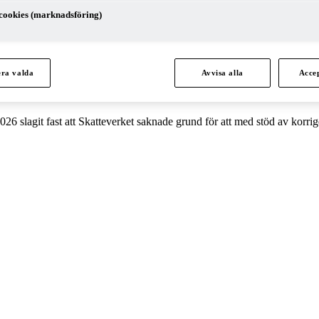
cookies (marknadsföring)
era valda
Avvisa alla
Accep
kadestånd
 slagit fast att Skatteverket saknade grund för att med stöd av korriger