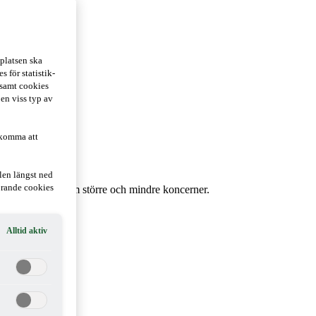
platsen ska
 för statistik-
 samt cookies
 en viss typ av
 komma att
len längst ned
hörande cookies
förändringar inom större och mindre koncerner.
Alltid aktiv