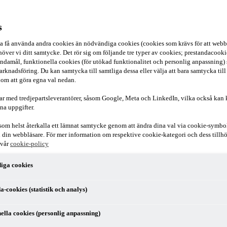
s
ska få använda andra cookies än nödvändiga cookies (cookies som krävs för att webb
över vi ditt samtycke. Det rör sig om följande tre typer av cookies; prestandacookies
ndamål, funktionella cookies (för utökad funktionalitet och personlig anpassning)
arknadsföring. Du kan samtycka till samtliga dessa eller välja att bara samtycka till
om att göra egna val nedan.
ar med tredjepartsleverantörer, såsom Google, Meta och LinkedIn, vilka också kan
na uppgifter.
som helst återkalla ett lämnat samtycke genom att ändra dina val via cookie-symbo
r i din webbläsare. För mer information om respektive cookie-kategori och dess till
sättning och frågor som uppstår i samband med omstruktureringar och 
 vår
cookie-policy
iga cookies
a-cookies (statistik och analys)
ella cookies (personlig anpassning)