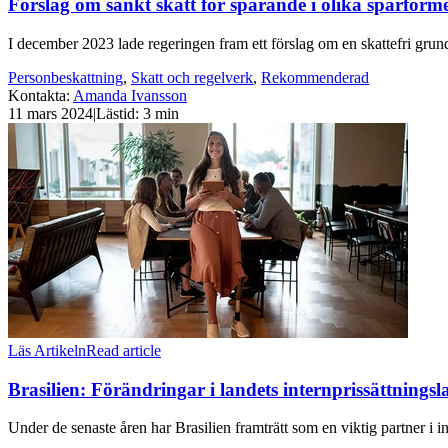
Förslag om sänkt skatt för sparande i olika sparform
I december 2023 lade regeringen fram ett förslag om en skattefri grund
Personbeskattning
,
Skatt och regelverk
,
Rekommenderad
Kontakta
:
Amanda Ivansson
11 mars 2024
|
Lästid: 3 min
Läs Artikeln
Read article
Brasilien: Förändringar i landets internprissättnings
Under de senaste åren har Brasilien framträtt som en viktig partner i