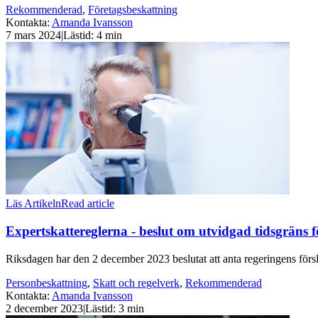
Rekommenderad
,
Företagsbeskattning
Kontakta
:
Amanda Ivansson
7 mars 2024
|
Lästid: 4 min
Läs Artikeln
Read article
Expertskattereglerna - beslut om utvidgad tidsgräns f
Riksdagen har den 2 december 2023 beslutat att anta regeringens förslag
Personbeskattning
,
Skatt och regelverk
,
Rekommenderad
Kontakta
:
Amanda Ivansson
2 december 2023
|
Lästid: 3 min