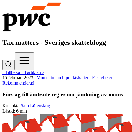
Tax matters - Sveriges skatteblogg
‹ Tillbaka till artiklarna
15 februari 2023
|
Moms, tull och punktskatter
, Fastigheter
,
Rekommenderad
Förslag till ändrade regler om jämkning av moms
Kontakta
Sara Lörenskog
Lästid: 6 min