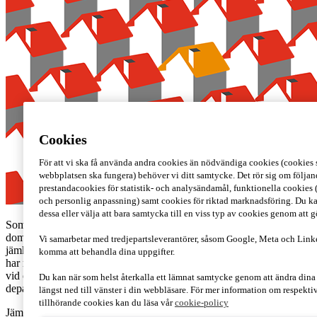
Cookies
För att vi ska få använda andra cookies än nödvändiga cookies (cookies s
webbplatsen ska fungera) behöver vi ditt samtycke. Det rör sig om följan
prestandacookies för statistik- och analysändamål, funktionella cookies 
och personlig anpassning) samt cookies för riktad marknadsföring. Du ka
dessa eller välja att bara samtycka till en viss typ av cookies genom att 
Som vi tidigare har skrivit om på Tax matters har EU-domstolen i en
dom från november 2020 uttalat att de svenska reglerna om
Vi samarbetar med tredjepartsleverantörer, såsom Google, Meta och Link
jämkning av moms strider mot EU-direktivet. Mot bakgrund härav
komma att behandla dina uppgifter.
har regeringen nu föreslagit ändrade regler om jämkning av moms
vid överlåtelse av fastighet. Förslaget framgår av en
Du kan när som helst återkalla ett lämnat samtycke genom att ändra din
departementspromemoria som för närvarande är på remiss.
längst ned till vänster i din webbläsare. För mer information om respekt
tillhörande cookies kan du läsa vår
cookie-policy
Jämkning innebär i korthet en skyldighet att justera ingående moms