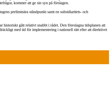
tefrågor, kommer att ge sin syn på förslagen.
gens preliminära ståndpunkt samt en subsidiaritets- och
storiskt gått relativt snabbt i rådet. Den föreslagna tidsplanen att
äckligt med tid för implementering i nationell rätt efter att direktivet