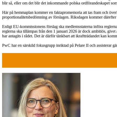
blir så, eller om det blir det inkommande polska ordförandeskapet som 
Här på hemmaplan kommer en faktapromemoria att tas fram och överläm
proportionalitetsbedömning av förslagen. Riksdagen kommer därefter att
Enligt EU-kommissionens förslag ska medlemsstaterna införa reglerna s
reglerna ska tillämpas från den 1 januari 2026 är dock ambitiös, givet at
har antagits i rådet. Det är därför tänkbart att ikraftträdandet kan kom
PwC har en särskild fokusgrupp inriktad på Pelare II och assisterar gär