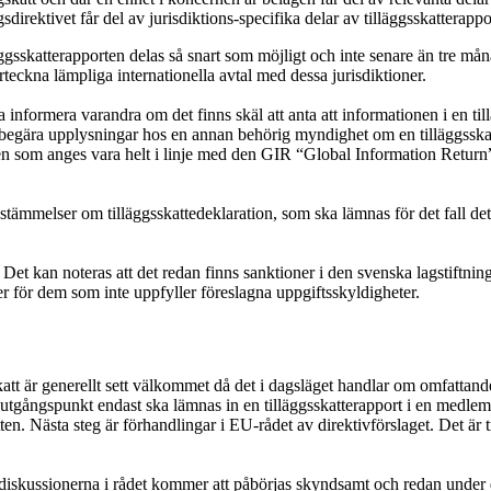
direktivet får del av jurisdiktions-specifika delar av tilläggsskatterapp
äggsskatterapporten delas så snart som möjligt och inte senare än tre må
rteckna lämpliga internationella avtal med dessa jurisdiktioner.
informera varandra om det finns skäl att anta att informationen i en ti
 begära upplysningar hos en annan behörig myndighet om en tilläggsskat
rten som anges vara helt i linje med den GIR “Global Information Retur
tämmelser om tilläggsskattedeklaration, som ska lämnas för det fall det
. Det kan noteras att det redan finns sanktioner i den svenska lagstift
ner för dem som inte uppfyller föreslagna uppgiftsskyldigheter.
katt är generellt sett välkommet då det i dagsläget handlar om omfattande
tgångspunkt endast ska lämnas in en tilläggsskatterapport i en medlemss
ten. Nästa steg är förhandlingar i EU-rådet av direktivförslaget. Det är 
 diskussionerna i rådet kommer att påbörjas skyndsamt och redan under 