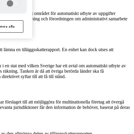
g som innebär att området för automatiskt utbyte av uppgifter
 i fråga om beskattning och förordningen om administrativt samarbete
tera alla
 lämna en tilläggsskatterapport. En enhet kan dock utses att
i en stat med vilken Sverige har ett avtal om automatiskt utbyte av
ns räkning. Tanken är då att övriga berörda länder ska få
ktivet syftar till att få till stånd.
r förslaget till att möjliggöra för multinationella företag att övergå
relevanta jurisdiktioner får den information de behöver, baserat på deras
ar av den allmänna delen av tilläggsskatterapporten