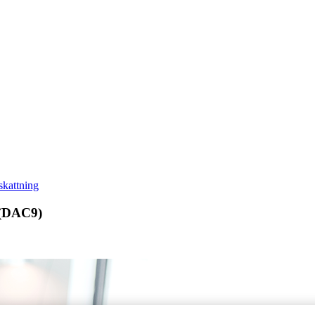
skattning
g (DAC9)