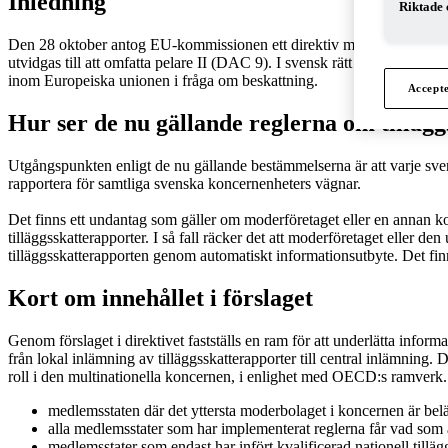
Inledning
Riktade 
Den 28 oktober antog EU-kommissionen ett direktiv med förslag på änd
utvidgas till att omfatta pelare II (DAC 9). I svensk rätt motsvaras 
inom Europeiska unionen i fråga om beskattning.
Accept
Hur ser de nu gällande reglerna om tilläg
Utgångspunkten enligt de nu gällande bestämmelserna är att varje sven
rapportera för samtliga svenska koncernenheters vägnar.
Det finns ett undantag som gäller om moderföretaget eller en annan ko
tilläggsskatterapporter. I så fall räcker det att moderföretaget eller 
tilläggsskatterapporten genom automatiskt informationsutbyte. Det finns d
Kort om innehållet i förslaget
Genom förslaget i direktivet fastställs en ram för att underlätta informa
från lokal inlämning av tilläggsskatterapporter till central inlämning. D
roll i den multinationella koncernen, i enlighet med OECD:s ramverk. I
medlemsstaten där det yttersta moderbolaget i koncernen är beläg
alla medlemsstater som har implementerat reglerna får vad som 
medlemsstater som endast har infört kvalificerad nationell tillä