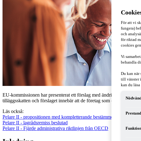
Cookie
För att vi 
fungera) beh
och analysä
för riktad m
cookies gen
Vi samarbet
behandla di
Du kan när 
till vänste
kan du läsa
EU-kommissionen har presenterat ett förslag med ändringar i direktive
Nödvänd
tilläggsskatten och förslaget innebär att de företag som omfattas av r
Läs också:
Prestand
Pelare II - propositionen med kompletterande bestämmelser
Pelare II - lagrådsremiss beslutad
Pelare II - Fjärde administrativa riktlinjen från OECD
Funktion