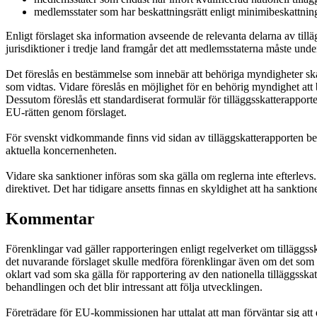
medlemsstater som har beskattningsrätt enligt minimibeskattnings
Enligt förslaget ska information avseende de relevanta delarna av till
jurisdiktioner i tredje land framgår det att medlemsstaterna måste unde
Det föreslås en bestämmelse som innebär att behöriga myndigheter ska 
som vidtas. Vidare föreslås en möjlighet för en behörig myndighet att
Dessutom föreslås ett standardiserat formulär för tilläggsskatterappo
EU-rätten genom förslaget.
För svenskt vidkommande finns vid sidan av tilläggskatterapporten bes
aktuella koncernenheten.
Vidare ska sanktioner införas som ska gälla om reglerna inte efterlevs
direktivet. Det har tidigare ansetts finnas en skyldighet att ha sanktio
Kommentar
Förenklingar vad gäller rapporteringen enligt regelverket om tilläggss
det nuvarande förslaget skulle medföra förenklingar även om det som u
oklart vad som ska gälla för rapportering av den nationella tilläggsskat
behandlingen och det blir intressant att följa utvecklingen.
Företrädare för EU-kommissionen har uttalat att man förväntar sig att