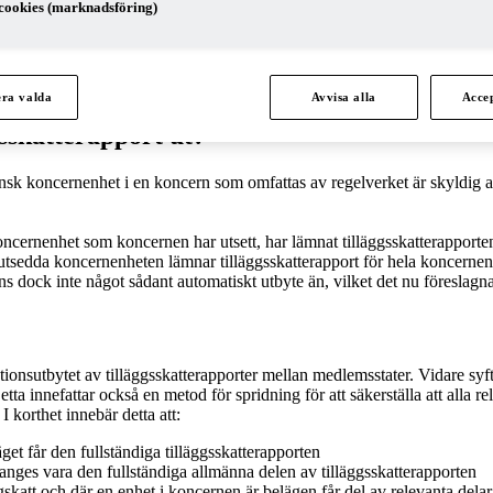
cookies (marknadsföring)
ringar av direktivet om administrativt samarbete i fråga om beskattnin
direktivet av lagen om administrativt samarbete inom Europeiska unionen
era valda
Avvisa alla
Accep
gsskatterapport ut?
sk koncernenhet i en koncern som omfattas av regelverket är skyldig att
ncernenhet som koncernen har utsett, har lämnat tilläggsskatterapporten 
den utsedda koncernenheten lämnar tilläggsskatterapport för hela koncerne
ock inte något sådant automatiskt utbyte än, vilket det nu föreslagna dire
tionsutbytet av tilläggsskatterapporter mellan medlemsstater. Vidare syfta
etta innefattar också en metod för spridning för att säkerställa att alla 
 korthet innebär detta att:
et får den fullständiga tilläggsskatterapporten
anges vara den fullständiga allmänna delen av tilläggsskatterapporten
ggskatt och där en enhet i koncernen är belägen får del av relevanta del