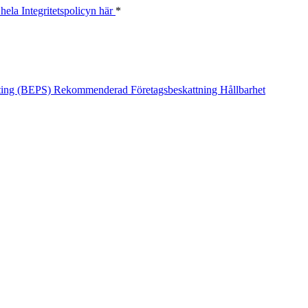
hela Integritetspolicyn här
*
fting (BEPS)
Rekommenderad
Företagsbeskattning
Hållbarhet