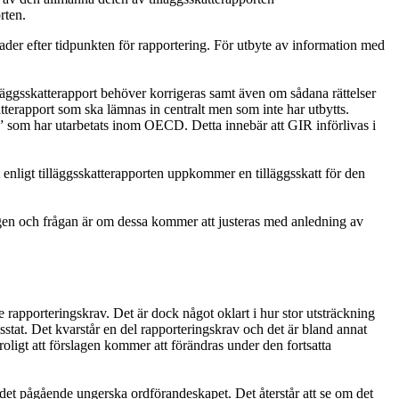
orten.
nader efter tidpunkten för rapportering. För utbyte av information med
lläggsskatterapport behöver korrigeras samt även om sådana rättelser
terapport som ska lämnas in centralt men som inte har utbytts.
n” som har utarbetats inom OECD. Detta innebär att GIR införlivas i
 enligt tilläggsskatterapporten uppkommer en tilläggsskatt för den
ningen och frågan är om dessa kommer att justeras med anledning av
 rapporteringskrav. Det är dock något oklart i hur stor utsträckning
tat. Det kvarstår en del rapporteringskrav och det är bland annat
troligt att förslagen kommer att förändras under den fortsatta
det pågående ungerska ordförandeskapet. Det återstår att se om det