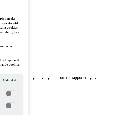
platsen ska
 för statistik-
 samt cookies
 en viss typ av
 komma att
len längst ned
hörande cookies
t förenkla tillämpningen av reglerna som rör rapportering av
Alltid aktiv