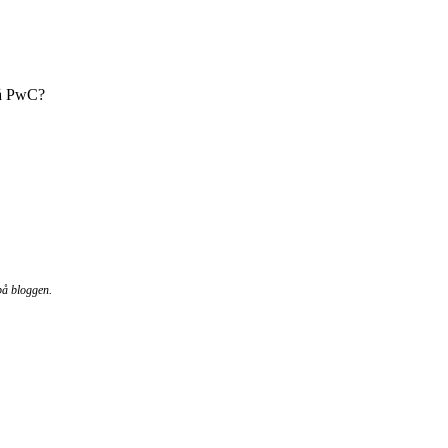
på PwC?
på bloggen.