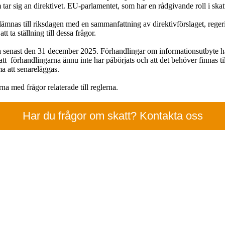
tar sig an direktivet. EU-parlamentet, som har en rådgivande roll i skat
nas till riksdagen med en sammanfattning av direktivförslaget, regerin
 ta ställning till dessa frågor.
enast den 31 december 2025. Förhandlingar om informationsutbyte har hi
t förhandlingarna ännu inte har påbörjats och att det behöver finnas tillr
ma att senareläggas.
na med frågor relaterade till reglerna.
Har du frågor om skatt? Kontakta oss