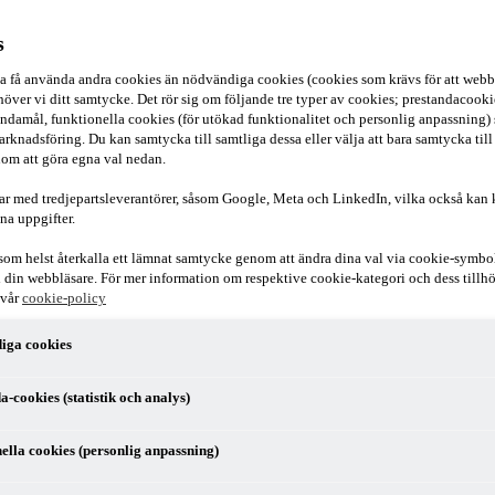
s
ska få använda andra cookies än nödvändiga cookies (cookies som krävs för att webb
över vi ditt samtycke. Det rör sig om följande tre typer av cookies; prestandacookies
ndamål, funktionella cookies (för utökad funktionalitet och personlig anpassning)
arknadsföring. Du kan samtycka till samtliga dessa eller välja att bara samtycka till
om att göra egna val nedan.
ar med tredjepartsleverantörer, såsom Google, Meta och LinkedIn, vilka också kan
na uppgifter.
som helst återkalla ett lämnat samtycke genom att ändra dina val via cookie-symbo
r i din webbläsare. För mer information om respektive cookie-kategori och dess till
 vår
cookie-policy
t om administrativt samarbete som gäller pelare II (DAC 9). Syftet är at
iga cookies
eglerna bara ska behöva rapportera i en av medlemsstaterna.
a-cookies (statistik och analys)
ella cookies (personlig anpassning)