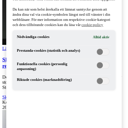
Du kan när som helst återkalla ett lämnat samtycke genom att
ändra dina val via cookie-symbolen längst ned till vänster i din
webbläsare. För mer information om respektive cookie-kategori
och dess tillhörande cookies kan du läsa vår
cookie-policy
Nödvändiga cookies
Alltid aktiv
Läs Artikeln
Read article
Prestanda-cookies (statistik och analys)
Skattedagen 2026: Insikter om skatt, AI och
Funktionella cookies (personlig
regelverk
anpassning)
Den 25 mars arrangerade PwC Skattedagen 2026 och intresset var
Riktade cookies (marknadsföring)
stort. Över 2100 personer anmälde sig för att delta fysiskt i
Stockholm och Göteborg el [...]
Skatt och regelverk
,
Hållbarhet
,
Rekommenderad
,
AI
Kontakta
:
Kajsa Boqvist
26 mars 2026
|
Lästid: 2 min