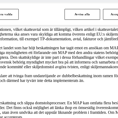
era valda
Avvisa alla
Accep
yndigheten i ett eller båda länderna som är inblandade i dubbelbeskatt
rund, men det kan enligt vår erfarenhet finnas undantag baserat på lo
nen, vilket skatteavtal som är tillämpligt, vilken artikel i skatteavtal
heterna ska anses vara skyldiga att komma överens enligt EU:s skiljem
nformation, till exempel TP-dokumentation, avtal, fakturor och jämförel
det landet som har höjt beskattningen har tagit emot en ansökan om MAP p
ehöriga myndigheten ett förfarande om MAP med den andra statens behö
era. Den skattskyldige är inte part i dessa förhandlingar vilket exempelv
el är svensk behörig myndighet mycket bra på att informera och samarbet
roende kommitté eller skiljedomstol avgöra tvisten, enligt skiljemannakon
klare att tvinga fram undanröjande av dubbelbeskattning inom ramen f
al och därmed har tyvärr inte detta implementerats än.
eskattning och slippa domstolsprocesser. En MAP kan omfatta flera beskat
nder. Det finns också möjlighet att länka ihop en ömsesidig överenskom
ing, utan även undvika att det uppstår liknande problem i framtiden. 
ar accepterats.