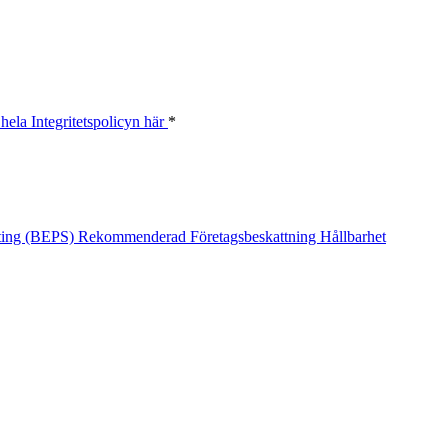
hela Integritetspolicyn här
*
fting (BEPS)
Rekommenderad
Företagsbeskattning
Hållbarhet