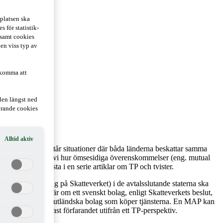
platsen ska
 för statistik-
 samt cookies
 en viss typ av
 komma att
len längst ned
hörande cookies
Alltid aktiv
koncern. Ofta uppstår situationer där båda länderna beskattar samma
retag. Här beskriver vi hur ömsesidiga överenskommelser (eng. mutual
n tredje och sista i en serie artiklar om TP och tvister.
särskild avdelning på Skatteverket) i de avtalsslutande staterna ska
ådan situation är om ett svenskt bolag, enligt Skatteverkets beslut,
skt avdragsgill i det utländska bolag som köper tjänsterna. En MAP kan
eskriver dock endast förfarandet utifrån ett TP-perspektiv.