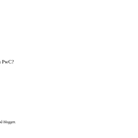
på PwC?
på bloggen.