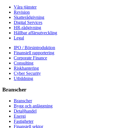
Våra tjänster
Revision
Skatterådgivning
Digital Services
HR-rådgivning
Hållbar affärsutveckling
Legal
IPO / Börsintroduktion
Finansiell rapportering
Corporate Finance
Consulting
Riskhantering
Cyber Security
Utbildning
Branscher
Branscher
Bygg och anläggning
Detaljhandel
Energi
Fastigheter
Finansiell sektor