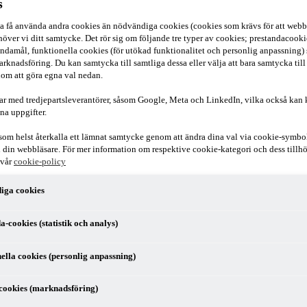
s
ska få använda andra cookies än nödvändiga cookies (cookies som krävs för att webb
över vi ditt samtycke. Det rör sig om följande tre typer av cookies; prestandacookies
ndamål, funktionella cookies (för utökad funktionalitet och personlig anpassning)
arknadsföring. Du kan samtycka till samtliga dessa eller välja att bara samtycka till
om att göra egna val nedan.
ar med tredjepartsleverantörer, såsom Google, Meta och LinkedIn, vilka också kan
na uppgifter.
som helst återkalla ett lämnat samtycke genom att ändra dina val via cookie-symbo
r i din webbläsare. För mer information om respektive cookie-kategori och dess till
 vår
cookie-policy
iga cookies
tag har gränsöverskridande transaktioner med ett annat företag i samma 
da till höga skattekostnader och betydande administrativt arbete för fö
a-cookies (statistik och analys)
tt lösa sådana tvister och undanröja dubbelbeskattningen. Artikeln är de
an olika länder. Syftet är att de behöriga myndigheterna (i Sverige en 
ella cookies (personlig anpassning)
ler annan beskattning som strider mot skatteavtalet. Ett exempel på en s
rmed en skattepliktig intäkt. Motsvarande höjd kostnad blir inte automati
cookies (marknadsföring)
kattade eller diskriminerade i strid med ett skatteavtal. Denna artikel b