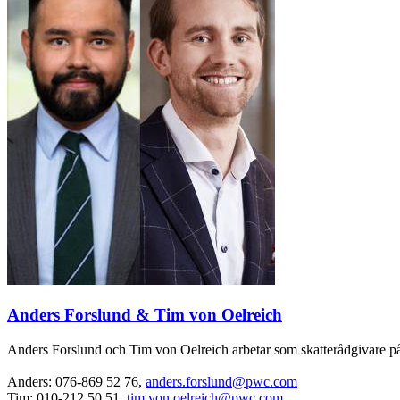
Anders Forslund & Tim von Oelreich
Anders Forslund och Tim von Oelreich arbetar som skatterådgivare på
Anders: 076-869 52 76,
anders.forslund@pwc.com
Tim: 010-212 50 51,
tim.von.oelreich@pwc.com