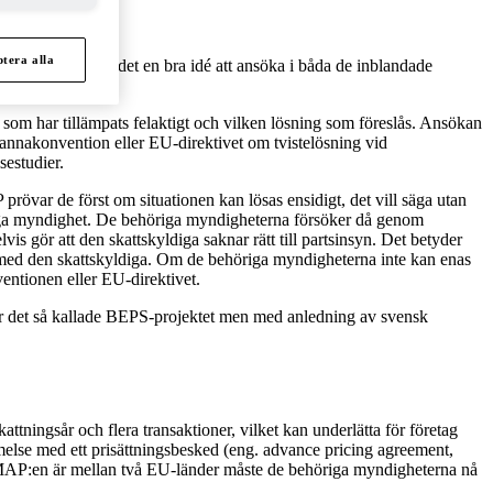
tera alla
ningen. Ofta är det en bra idé att ansöka i båda de inblandade
kal handläggning.
et som har tillämpats felaktigt och vilken lösning som föreslås. Ansökan
annakonvention eller EU-direktivet om tvistelösning vid
sestudier.
rövar de först om situationen kan lösas ensidigt, det vill säga utan
riga myndighet. De behöriga myndigheterna försöker då genom
is gör att den skattskyldiga saknar rätt till partsinsyn. Det betyder
a med den skattskyldiga. Om de behöriga myndigheterna inte kan enas
ventionen eller EU-direktivet.
ör det så kallade BEPS-projektet men med anledning av svensk
tningsår och flera transaktioner, vilket kan underlätta för företag
melse med ett prisättningsbesked (eng. advance pricing agreement,
Om MAP:en är mellan två EU-länder måste de behöriga myndigheterna nå