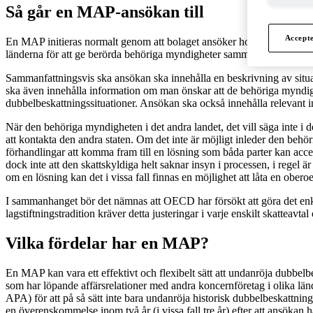
Så går en MAP-ansökan till
Accept
En MAP initieras normalt genom att bolaget ansöker hos den behöriga m
länderna för att ge berörda behöriga myndigheter samma informationsg
Sammanfattningsvis ska ansökan ska innehålla en beskrivning av situatio
ska även innehålla information om man önskar att de behöriga myndig
dubbelbeskattningssituationer. Ansökan ska också innehålla relevant i
När den behöriga myndigheten i det andra landet, det vill säga inte i 
att kontakta den andra staten. Om det inte är möjligt inleder den b
förhandlingar att komma fram till en lösning som båda parter kan accept
dock inte att den skattskyldiga helt saknar insyn i processen, i reg
om en lösning kan det i vissa fall finnas en möjlighet att låta en obe
I sammanhanget bör det nämnas att OECD har försökt att göra det en
lagstiftningstradition kräver detta justeringar i varje enskilt skatteavt
Vilka fördelar har en MAP?
En MAP kan vara ett effektivt och flexibelt sätt att undanröja dubbelb
som har löpande affärsrelationer med andra koncernföretag i olika lä
APA) för att på så sätt inte bara undanröja historisk dubbelbeskattn
en överenskommelse inom två år (i vissa fall tre år) efter att ansökan h