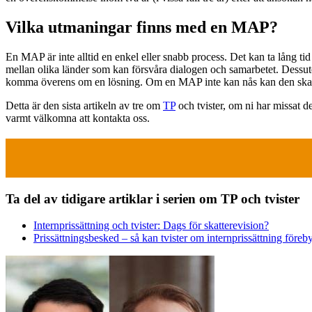
Vilka utmaningar finns med en MAP?
En MAP är inte alltid en enkel eller snabb process. Det kan ta lång tid
mellan olika länder som kan försvåra dialogen och samarbetet. Dessutom
komma överens om en lösning. Om en MAP inte kan nås kan den skatts
Detta är den sista artikeln av tre om
TP
och tvister, om ni har missat d
varmt välkomna att kontakta oss.
Ta del av tidigare artiklar i serien om TP och tvister
Internprissättning och tvister: Dags för skatterevision?
Prissättningsbesked – så kan tvister om internprissättning föreb