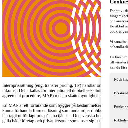
Cookie
För att vi 
fungera) beh
och analysä
för riktad m
cookies gen
Vi samarbet
behandla di
Du kan när 
till vänste
kan du läsa
Nödvänd
Internprissättning (eng. transfer pricing, TP) handlar om när ett före
inkomst. Detta kallas för internationell dubbelbeskattning och kan le
Prestand
agreement procedure, MAP) mellan skattemyndigheter kan vara ett sätt a
En MAP är ett förfarande som bygger på bestämmelser i skatteavtal mell
Funktion
kunna förhandla fram en lösning som undanröjer dubbelbeskattningen el
har tagit ut för lågt pris på sina tjänster. Det svenska bolaget får dä
Riktade 
gälla både företag och privatpersoner som anser sig ha blivit dubbelbes