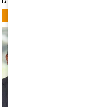
Läs också:
Internprissättning och tvister: Dags för skatterevision?
Har du frågor om skatt? Kontakta oss