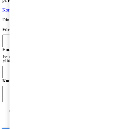
på PwC?
Kontakta oss
Din kommentar publiceras i anslutning till blogginlägget.
Förnamn
*
Email
*
För att få en notis när din fråga har besvarats. Din mailadress kommer inte att publiceras
på bloggen.
Kommentar
*
Jag godkänner PwC:s behandling av mina personuppgifter
i syfte att kommunicera och tillhandahålla
marknadsföringsmaterial.
Läs hela Integritetspolicyn här
*