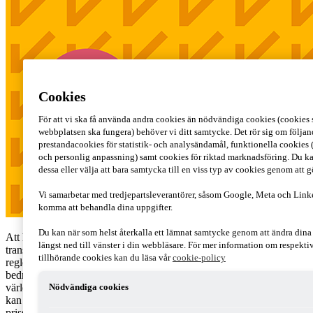
Cookies
För att vi ska få använda andra cookies än nödvändiga cookies (cookies s
webbplatsen ska fungera) behöver vi ditt samtycke. Det rör sig om följan
prestandacookies för statistik- och analysändamål, funktionella cookies 
och personlig anpassning) samt cookies för riktad marknadsföring. Du ka
dessa eller välja att bara samtycka till en viss typ av cookies genom att 
Vi samarbetar med tredjepartsleverantörer, såsom Google, Meta och Link
komma att behandla dina uppgifter.
Du kan när som helst återkalla ett lämnat samtycke genom att ändra din
Att ha en korrekt och väl genomtänkt internprissättning (eng.
längst ned till vänster i din webbläsare. För mer information om respekt
transfer pricing, TP) är inte bara en fråga om att följa lagar och
tillhörande cookies kan du läsa vår
cookie-policy
regler, utan också om att skapa skattemässig trygghet för företag som
bedriver internationell verksamhet. I en tid då skattemyndigheter
världen över ökar sina resurser för att granska internprissättningen
Nödvändiga cookies
kan det vara klokt att överväga möjligheten att ansöka om ett
prissättningsbesked (eng. advance pricing agreement, APA). Detta