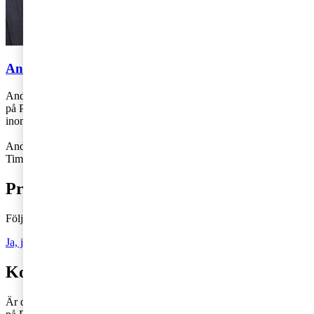
Anders Forslund & Tim von Oelreich
Anders Forslund och Tim von Oelreich arbetar som skatterådgivare
på PwC:s kontor i Stockholm. Anders och Tim arbetar med frågor
inom internprissättning.
Anders: 076-869 52 76,
anders.forslund@pwc.com
Tim: 010-212 50 51,
tim.von.oelreich@pwc.com
Prenumerera på Tax matters
Följ vår blogg och håll dig uppdaterad på det senaste inom skatt
Ja, jag vill prenumerera på Tax matters
Kontakta en skatterådgivare
Är du intresserad av våra tjänster och vill komma i kontakt med oss