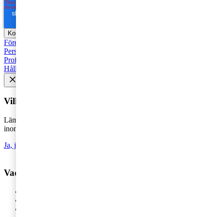
Företagsbeskattning
Fåmansföretag
Moms, tull och punktskatter
Personbeskattning
Seminarier och utbildningar
Base Erosion and
Profit Shifting (BEPS)
Rekommenderad
Företagsbeskattning
Hållbarhet
Vill du få senaste nytt i inkorgen?
Lämna din e-postadress för att hålla dig uppdaterad på det senaste
inom skatt - direkt i din inkorg.
Ja, jag vill prenumerera på Tax matters
Vad vill du ha hjälp med?
Våra tjänster
Revision
Skatterådgivning