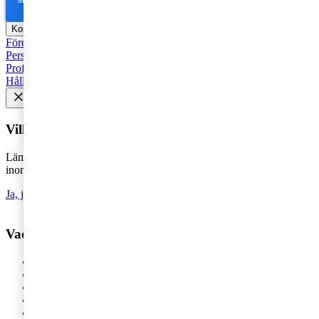
Företagsbeskattning
Fåmansföretag
Moms, tull och punktskatter
Personbeskattning
Seminarier och utbildningar
Base Erosion and
Profit Shifting (BEPS)
Rekommenderad
Företagsbeskattning
Hållbarhet
Vill du få senaste nytt i inkorgen?
Lämna din e-postadress för att hålla dig uppdaterad på det senaste
inom skatt - direkt i din inkorg.
Ja, jag vill prenumerera på Tax matters
Vad vill du ha hjälp med?
Våra tjänster
Revision
Skatterådgivning
Digital Services
HR-rådgivning