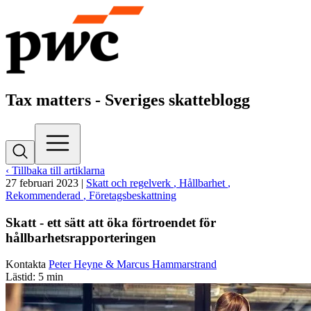
Tax matters - Sveriges skatteblogg
‹ Tillbaka till artiklarna
27 februari 2023
|
Skatt och regelverk
, Hållbarhet
,
Rekommenderad
, Företagsbeskattning
Skatt - ett sätt att öka förtroendet för
hållbarhetsrapporteringen
Kontakta
Peter Heyne & Marcus Hammarstrand
Lästid: 5 min