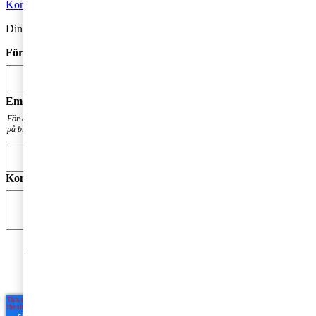
Kontakta oss
Din kommentar publiceras i anslutning till blogginlägget.
Förnamn
*
Email
*
För att få en notis när din fråga har besvarats. Din mailadress kommer inte att publiceras
på bloggen.
Kommentar
*
Jag godkänner PwC:s behandling av mina personuppgifter
i syfte att kommunicera och tillhandahålla
marknadsföringsmaterial.
Läs hela Integritetspolicyn här
*