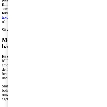
presenteras i företags och organisationers hållbarhetsrapporter,
jämfört med exempelvis deras finansiella rapporter. Detta samtidigt
som marknaden och övergripande trender visar på ett alltmer ökat
fokus på just ESG och hållbarhetsrapportering (där
taxonomiförordningen
och hållbarhetsdirektivet
CSRD
särskilt bör
nämnas).
Så vad kan bolag göra för att förbättra sin position i detta avseende?
Metoder för att öka förtroendet i
hållbarhetsrapporten
Ett sätt för bolag och organisationer att öka förtroendet för
hållbarhetsrapportens innehåll kan vara att redan nu börja säkerställa
att denna baseras på samma robusta och kvalitetssäkrade data som
de finansiella rapporterna. Därtill kan bolag och organisationer se
över system och kontrollfunktioner för att kunna visa på hur
underlaget till hållbarhetsrapporten tagits fram.
Slutligen och framförallt bör ESG också bli en integrerad del av
bolagets övergripande strategiarbete, inte minst för att visa
omvärlden att ESG och hållbarhet ligger långt upp på företagets
agenda.