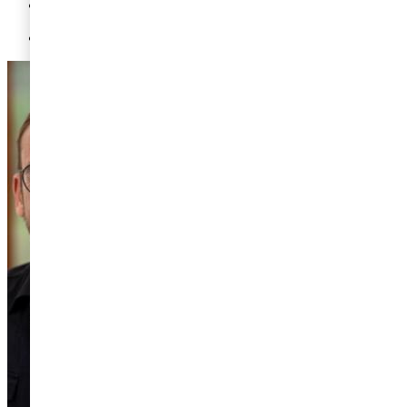
Ny skattestandard tar plats i hållbarhetsrapporteringen från
och med 2021
Investerare backar ytterligare transparens på skatteområdet