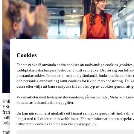
Cookies
För att vi ska få använda andra cookies än nödvändiga cookies (cookies s
webbplatsen ska fungera) behöver vi ditt samtycke. Det rör sig om följan
prestandacookies för statistik- och analysändamål, funktionella cookies 
och personlig anpassning) samt cookies för riktad marknadsföring. Du ka
dessa eller välja att bara samtycka till en viss typ av cookies genom att 
Vi samarbetar med tredjepartsleverantörer, såsom Google, Meta och Link
Enligt PwC:s Global Investor Survey 2022 anser investerare att
komma att behandla dina uppgifter.
ESG och hållbarhet bör vara i fokus för bolag och organisationer
framgent. Detta samtidigt som hela 87 procent anser att bolags
Du kan när som helst återkalla ett lämnat samtycke genom att ändra din
hållbarhetsrapporter ger en felaktig och ej faktabaserad bild av
längst ned till vänster i din webbläsare. För mer information om respekt
bolagets hållbarhetsarbete, så kallad greenwashing.
tillhörande cookies kan du läsa vår
cookie-policy
Hållbarhetsrapportering och övergripande ESG-frågor är