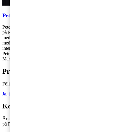
Peter Heyne & Marcus Hammarstrand
Peter Heyne och Marcus Hammarstrand arbetar som skatterådgivare
på PwC:s kontor i Stockholm respektive Göteborg. Peter arbetar
med nationell och internationell företagsbeskattning. Marcus arbetar
med internationella transaktioner och de frågor rörande
internprissättning, tull och moms som dessa medför.
Peter: 010-213 04 38,
peter.x.heyne@pwc.com
Marcus: 010-213 14 34,
marcus.hammarstrand@pwc.com
Prenumerera på Tax matters
Följ vår blogg och håll dig uppdaterad på det senaste inom skatt
Ja, jag vill prenumerera på Tax matters
Kontakta en skatterådgivare
Är du intresserad av våra tjänster och vill komma i kontakt med oss
på PwC?