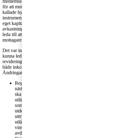
medlemsstater enades under år 2014 om att ändra direktivet. Detta
för att motverka internationell skatteplanering, bland annat genom så
kallade hybridinstrument. Med hybridinstrument avses till exempel
instrument vars avkastning i ett land betraktas som avkastning på
eget kapital (utdelning) medan det i det andra landet betraktas som
avkastning på främmande kapital (ränta). Ett sådant instrument kan
leda till att utbetalaren får avdrag i utlandet, samtidigt som
mottagaren inte skattar för de mottagna medlen.
Det var inte avsikten att moder- och dotterbolagsdirektivet skulle
kunna leda till en sådan dubbel icke-beskattning. Som en effekt av
revideringen av direktivet föreslår regeringen i en lagrådsremiss att
både inkomstskattelagen och kupongskattelagen justeras.
Ändringarna föreslås träda i kraft den 1 januari 2016.
Reglerna i inkomstskattelagen om skattefri utdelning på
näringsbetingade andelar i bolagssektorn ändras. Skattefrihet
ska inte längre medges för utdelning som lämnas av ett
utländskt företag till den del utdelningen i utlandet får dras av
som "ränta eller liknande" av det företag som lämnar
utdelningen. Som exempel på vad som ska förstås med
uttrycket "ränta eller liknande" nämns utdelning på olika
utländska motsvarigheter till preferensaktier eller
vinstandelslån, om utdelningen i utlandet behandlas som en
avdragsgill räntekostnad eller liknande. Även om förslaget är