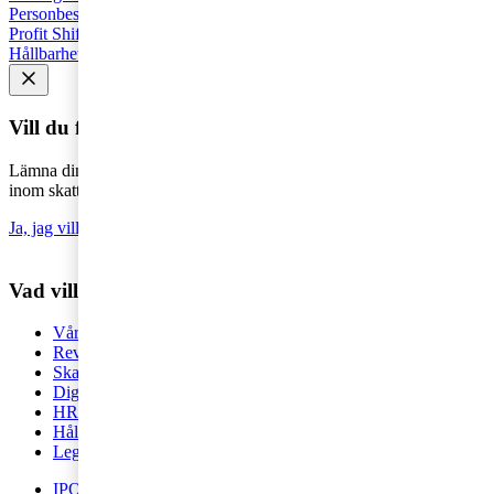
Personbeskattning
Seminarier och utbildningar
Base Erosion and
Profit Shifting (BEPS)
Rekommenderad
Företagsbeskattning
Hållbarhet
Vill du få senaste nytt i inkorgen?
Lämna din e-postadress för att hålla dig uppdaterad på det senaste
inom skatt - direkt i din inkorg.
Ja, jag vill prenumerera på Tax matters
Vad vill du ha hjälp med?
Våra tjänster
Revision
Skatterådgivning
Digital Services
HR-rådgivning
Hållbar affärsutveckling
Legal
IPO / Börsintroduktion