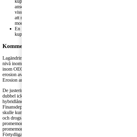
kupongskattelagen. Regeringen anser att bulvanregeln får
anses omfatta alla dessa kringgåenden, men att det behövs
vissa förtydliganden i lagtexten så att där uttryckligen framgår
att regeln kan tillämpas även på utbetalningar som omfattas av
moder- och dotterbolagsdirektivet.
En möjlighet att ansöka om förhandsbesked om skatt enligt
kupongskattelagen införs också.
Kommentar
Lagändringarna bottnar ytterst i det arbete som sker på internationell
nivå inom EU. Arbetet ligger också i linje med det arbete som pågår
inom OECD (med understöd av G20 och G8) i syfte att motverka
erosion av nationella skattebaser och flyttning av vinster (Base
Erosion and Profit Shifting, BEPS).
De justeringar som nu görs i inkomstskattelagen syftar att förhindra
dubbel icke-beskattning genom utnyttjande av
hybridlånearrangemang. I en tidigare promemoria i ärendet från
Finansdepartementet föreslogs bland annat att skatteflyktslagen
skulle kunna tillämpas på kupongskatt. Det förslaget fick hård kritik
och drogs tillbaka av regeringen som skickade ut en omarbetad
promemoria på remiss innan sommaren. Det är denna omarbetade
promemorias förslag som nu är grunden för lagrådsremissen.
Förtydligandet i bulvanregeln i kupongskattelagen gör också att en