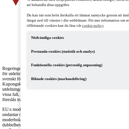
att behandla dina uppgifter.
Du kan när som helst återkalla ett lämnat samtycke genom att än
längst ned till vänster i din webbläsare. För mer information om 
tillhörande cookies kan du läsa vår
cookie-policy
Nödvändiga cookies
Prestanda-cookies (statistik och analys)
Funktionella cookies (personlig anpassning)
Regeringen föreslår att skattefriheten
för utdelning från utlandet till ett
svenskt företag begränsas i vissa fall.
Riktade cookies (marknadsföring)
Kupongskattelagen, som gäller vid
utdelningar från ett svenskt företag i
vissa fall, skärps också. Ändringarna
föreslås träda i kraft den 1 januari 2016.
EU:s moder- och dotterbolagsdirektiv
undantar olika former av vinstutdelning från dotterbolag till
moderbolag inom EU från källskatt och undanröjer
dubbelbeskattning av vinstutdelning på moderbolagsnivå. EU:s