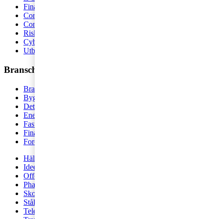
Finansiell rapportering
Corporate Finance
Consulting
Riskhantering
Cyber Security
Utbildning
Branscher
Branscher
Bygg och anläggning
Detaljhandel
Energi
Fastigheter
Finansiell sektor
Fordonsindustri
Hälso- och sjukvård
Ideell sektor
Offentlig sektor
Pharma och life sciences
Skogs- och pappersindustri
Stålindustri och gruvnäring
Telekom och teknologi