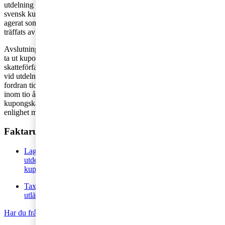
utdelning mellan exempelvis två svenska bolag kan beläggas med
svensk kupongskatt, om det visar sig att den svenska aktieägaren
agerat som bulvan för en utländsk ägare som annars skulle ha
träffats av svensk kupongskatt.
Avslutningsvis är det också bara värt att notera att tidsfristen för att
ta ut kupongskatt skiljer sig från de tidsfrister som normalt gäller i
skatteförfarandet. Skatteverkets fordran på kupongskatt uppkommer
vid utdelningstillfället och enligt preskriptionslagen preskriberas en
fordran tio år efter tillkomsten. Skatteverket måste således senast
inom tio år från det att skattskyldigheten uppkom i efterhand påföra
kupongskatt. Om preskriptionen avbryts förlängs tidsfristen i
enlighet med preskriptionslagens regler.
Faktaruta
Lagrådsremiss 3 september 2015 - Begränsad skattefrihet för
utdelning och nya bestämmelser mot skatteflykt i fråga om
kupongskatt
Tax matters 23 april 2015 - Skattefriheten för utdelning från
utländska företag begränsas
Har du frågor om företagsbeskattning?