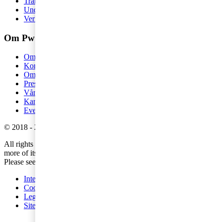
Transport och logistik
Underhållning och media
Verkstadsindustri
Om PwC
Om oss
Kontakta oss
Om PwC
Pressrum
Våra kontor
Karriär
Events
©
2018
-
2026
PwC
.
All rights reserved. PwC refers to the PwC network and/or one or
more of its member firms, each of which is a separate legal entity.
Please see
www.pwc.com/structure
for further details.
Integritetspolicy
Cookies
Legal
Site provider