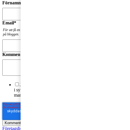
Förnamn
*
Email
*
För att få en notis när din fråga har besvarats. Din mailadress kommer inte att publiceras
på bloggen.
Kommentar
*
Jag godkänner PwC:s behandling av mina personuppgifter
i syfte att kommunicera och tillhandahålla
marknadsföringsmaterial.
Läs hela Integritetspolicyn här
*
Företagsbeskattning
Fåmansföretag
Moms, tull och punktskatter