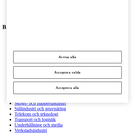
Riskhantering
Cyber Security
Utbildning
Branscher
Branscher
Bygg och anläggning
Detaljhandel
Energi
Avvisa alla
Fastigheter
Finansiell sektor
Fordonsindustri
Acceptera valda
Hälso- och sjukvård
Ideell sektor
Acceptera alla
Offentlig sektor
Pharma och life sciences
Skogs- och pappersindustri
Stålindustri och gruvnäring
Telekom och teknologi
Transport och logistik
Underhållning och media
Verkstadsindustri