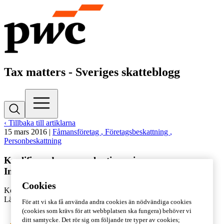
Tax matters - Sveriges skatteblogg
‹ Tillbaka till artiklarna
15 mars 2016
|
Fåmansföretag
, Företagsbeskattning
,
Personbeskattning
Kvalificerade personaloptioner i
Incitamentsutrednings förslag
Cookies
Kontakta
PwC
Lästid: 4 min
För att vi ska få använda andra cookies än nödvändiga cookies
(cookies som krävs för att webbplatsen ska fungera) behöver vi
ditt samtycke. Det rör sig om följande tre typer av cookies;