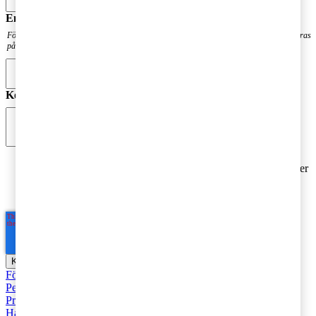
Email
*
För att få en notis när din fråga har besvarats. Din mailadress kommer inte att publiceras
på bloggen.
Kommentar
*
Jag godkänner PwC:s behandling av mina personuppgifter
i syfte att kommunicera och tillhandahålla
marknadsföringsmaterial.
Läs hela Integritetspolicyn här
*
Företagsbeskattning
Fåmansföretag
Moms, tull och punktskatter
Personbeskattning
Seminarier och utbildningar
Base Erosion and
Profit Shifting (BEPS)
Rekommenderad
Företagsbeskattning
Hållbarhet