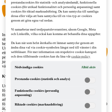
prestandacookies för statistik- och analysändamål, funktionella
cookies (för utökad funktionalitet och personlig anpassning) samt
cookies för riktad marknadsföring. Du kan samtycka till samtliga
dessa eller välja att bara samtycka till en viss typ av cookies
genom att göra egna val nedan.
Vi samarbetar med tredjepartsleverantörer, såsom Google, Meta
och LinkedIn, vilka också kan komma att behandla dina uppgifter.
Incitamentsutredningen har idag lämnat
sitt förslag om ändrade regler för
Du kan när som helst återkalla ett lämnat samtycke genom att
beskattning av incitamentsprogram.
ändra dina val via cookie-symbolen längst ned till vänster i din
Utredningens förslag innebär i huvudsak
webbläsare. För mer information om respektive cookie-kategori
ett förslag om så kallade kvalificerade
och dess tillhörande cookies kan du läsa vår
cookie-policy
personaloptioner. Vidare föreslås en
justering av den så kallade
värdepappersregeln.
Nödvändiga cookies
Alltid aktiv
Kvalificerade personaloptioner
Prestanda-cookies (statistik och analys)
Utredningen föreslår att anställda som får personaloptioner på
förmånliga villkor under vissa förhållanden inte ska
Funktionella cookies (personlig
förmånsbeskattas. Arbetsgivaren ska inte heller betala
anpassning)
arbetsgivaravgifter. Under förutsättning att optionerna utnyttjas för
förvärv av aktier tidigast tre år efter utfärdandet och senast inom 10
Riktade cookies (marknadsföring)
år, ska en vinst vid avyttring av aktierna beskattas som