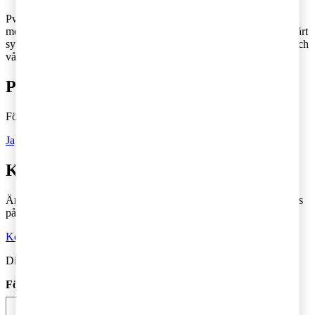
PwC Sverige är marknadsledande inom revision och rådgivning
med 2 700 medarbetare runt om i landet – vi finns där du finns! Vårt
syfte är att skapa förtroende i samhället och lösa viktiga problem och
våra värderingar genomsyrar allt vi gör.
Prenumerera på Tax matters
Följ vår blogg och håll dig uppdaterad på det senaste inom skatt
Ja, jag vill prenumerera på Tax matters
Kontakta en skatterådgivare
Är du intresserad av våra tjänster och vill komma i kontakt med oss
på PwC?
Kontakta oss
Din kommentar publiceras i anslutning till blogginlägget.
Förnamn
*