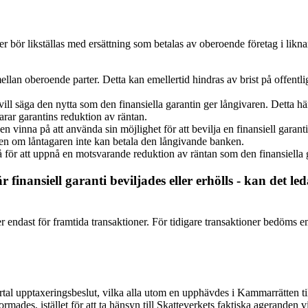
ner bör likställas med ersättning som betalas av oberoende företag i li
llan oberoende parter. Detta kan emellertid hindras av brist på offentlig 
vill säga den nytta som den finansiella garantin ger långivaren. Detta hän
rar garantins reduktion av räntan.
nna på att använda sin möjlighet för att bevilja en finansiell garanti 
nen om låntagaren inte kan betala den långivande banken.
för att uppnå en motsvarande reduktion av räntan som den finansiella 
finansiell garanti beviljades eller erhölls - kan det led
ler endast för framtida transaktioner. För tidigare transaktioner bedöm
lertal upptaxeringsbeslut, vilka alla utom en upphävdes i Kammarrätten 
rmades, istället för att ta hänsyn till Skatteverkets faktiska ageranden v