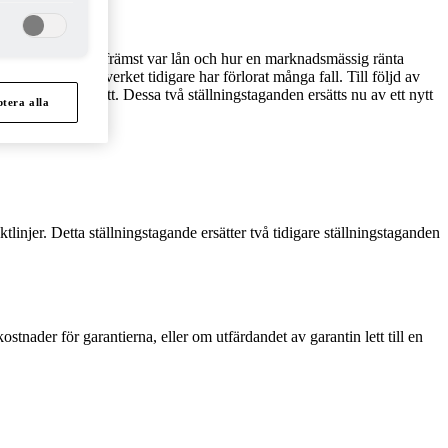
dessa riktlinjer främst var lån och hur en marknadsmässig ränta
område där Skatteverket tidigare har förlorat många fall. Till följd av
tier vederlagsfritt. Dessa två ställningstaganden ersätts nu av ett nytt
tera alla
njer. Detta ställningstagande ersätter två tidigare ställningstaganden
ostnader för garantierna, eller om utfärdandet av garantin lett till en