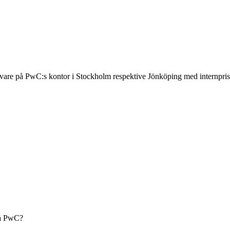
are på PwC:s kontor i Stockholm respektive Jönköping med internpriss
på PwC?