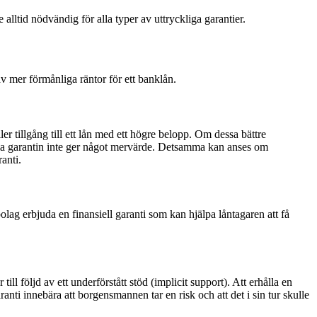
alltid nödvändig för alla typer av uttryckliga garantier.
 av mer förmånliga räntor för ett banklån.
ler tillgång till ett lån med ett högre belopp. Om dessa bättre
siella garantin inte ger något mervärde. Detsamma kan anses om
anti.
lag erbjuda en finansiell garanti som kan hjälpa låntagaren att få
ill följd av ett underförstått stöd (implicit support). Att erhålla en
aranti innebära att borgensmannen tar en risk och att det i sin tur skulle