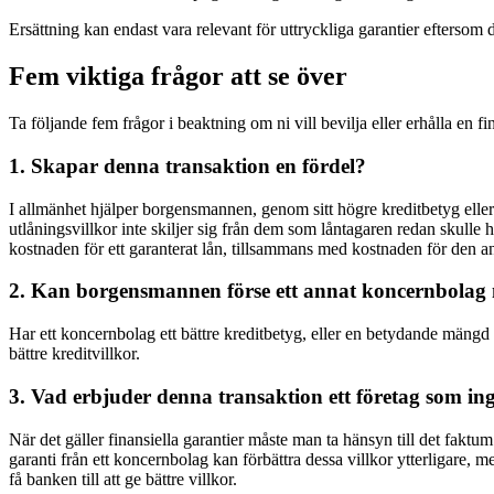
Ersättning kan endast vara relevant för uttryckliga garantier eftersom 
Fem viktiga frågor att se över
Ta följande fem frågor i beaktning om ni vill bevilja eller erhålla en f
1. Skapar denna transaktion en fördel?
I allmänhet hjälper borgensmannen, genom sitt högre kreditbetyg eller des
utlåningsvillkor inte skiljer sig från dem som låntagaren redan skulle 
kostnaden för ett garanterat lån, tillsammans med kostnaden för den an
2. Kan borgensmannen förse ett annat koncernbolag m
Har ett koncernbolag ett bättre kreditbetyg, eller en betydande mängd 
bättre kreditvillkor.
3. Vad erbjuder denna transaktion ett företag som in
När det gäller finansiella garantier måste man ta hänsyn till det faktum a
garanti från ett koncernbolag kan förbättra dessa villkor ytterligare, me
få banken till att ge bättre villkor.