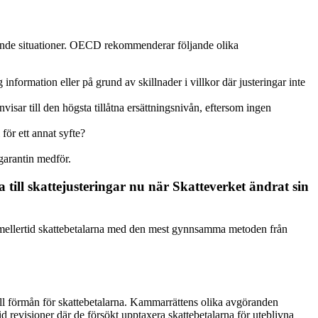
knande situationer. OECD rekommenderar följande olika
information eller på grund av skillnader i villkor där justeringar inte
visar till den högsta tillåtna ersättningsnivån, eftersom ingen
för ett annat syfte?
garantin medför.
a till skattejusteringar nu när Skatteverket ändrat sin
s emellertid skattebetalarna med den mest gynnsamma metoden från
till förmån för skattebetalarna. Kammarrättens olika avgöranden
id revisioner där de försökt upptaxera skattebetalarna för uteblivna