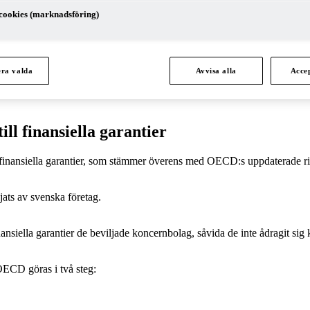
cookies (marknadsföring)
h to Intra-Group Financial Guarantees
nternprissättning av finansiella transaktioner
. Även om fokusområdet för 
g av finansiella garantier. Prissättningen av finansiella garantier är ett 
de för svenskbaserade multinationella bolag att utfärda finansiella garan
era valda
Avvisa alla
Accep
as ut för tillhandahållandet av koncerninterna garantier.
ill finansiella garantier
inansiella garantier, som stämmer överens med OECD:s uppdaterade riktli
jats av svenska företag.
ansiella garantier de beviljade koncernbolag, såvida de inte ådragit sig k
 OECD göras i två steg: