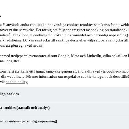
s
ska få använda andra cookies än nödvändiga cookies (cookies som krävs för att webb
över vi ditt samtycke. Det rör sig om följande tre typer av cookies; prestandacookies
ndamål, funktionella cookies (för utökad funktionalitet och personlig anpassning)
arknadsföring. Du kan samtycka till samtliga dessa eller välja att bara samtycka till
om att göra egna val nedan.
ar med tredjepartsleverantörer, såsom Google, Meta och LinkedIn, vilka också kan
na uppgifter.
som helst återkalla ett lämnat samtycke genom att ändra dina val via cookie-symbo
r i din webbläsare. För mer information om respektive cookie-kategori och dess till
 vår
cookie-policy
iga cookies
a-cookies (statistik och analys)
ier ersätts av ett nytt för att bättre stämma överens med internationella r
ella cookies (personlig anpassning)
nansiella garantier.