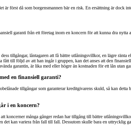
det är först då som borgensmannen bär en risk. En ersättning är dock inte 
inansiell garanti från ett företag inom en koncern för att kunna dra nytta
s tillgångar, låntagaren att få bättre utlåningsvillkor, en lägre ränta el
ha fått till följd av att han ingår i gruppen, kan det anses att den finan
vända garantin, är lika med eller högre än kostnaden för ett lån utan gar
ed en finansiell garanti?
obelånade tillgångar som garanterar kreditgivarens skuld, så kan detta bo
går i en koncern?
tt koncerner många gånger redan har tillgång till bättre utlåningsvillkor t
n det kan variera från fall till fall. Dessutom skulle bara en uttrycklig g