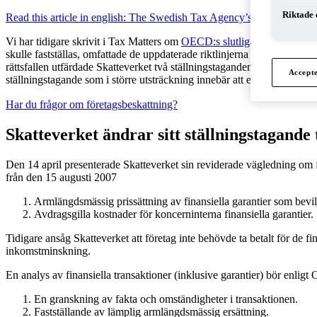
Riktade 
Read this article in english: The Swedish Tax Agency’s New Approac
Vi har tidigare skrivit i Tax Matters om
OECD:s slutliga riktlinjer för i
skulle fastställas, omfattade de uppdaterade riktlinjerna även prissättnin
rättsfallen utfärdade Skatteverket två ställningstaganden som möjliggjor
Accept
ställningstagande som i större utsträckning innebär att ersättning ska t
Har du frågor om företagsbeskattning?
Skatteverket ändrar sitt ställningstagande t
Den 14 april presenterade Skatteverket sin reviderade vägledning om f
från den 15 augusti 2007
Armlängdsmässig prissättning av finansiella garantier som bevil
Avdragsgilla kostnader för koncerninterna finansiella garantier.
Tidigare ansåg Skatteverket att företag inte behövde ta betalt för de fin
inkomstminskning.
En analys av finansiella transaktioner (inklusive garantier) bör enligt
En granskning av fakta och omständigheter i transaktionen.
Fastställande av lämplig armlängdsmässig ersättning.