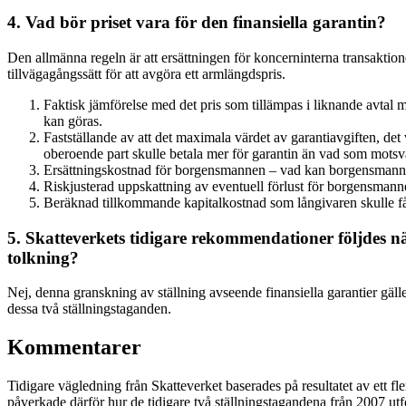
4. Vad bör priset vara för den finansiella garantin?
Den allmänna regeln är att ersättningen för koncerninterna transaktio
tillvägagångssätt för att avgöra ett armlängdspris.
Faktisk jämförelse med det pris som tillämpas i liknande avtal me
kan göras.
Fastställande av att det maximala värdet av garantiavgiften, det 
oberoende part skulle betala mer för garantin än vad som motsva
Ersättningskostnad för borgensmannen – vad kan borgensmannen vi
Riskjusterad uppskattning av eventuell förlust för borgensman
Beräknad tillkommande kapitalkostnad som långivaren skulle få 
5. Skatteverkets tidigare rekommendationer följdes när 
tolkning?
Nej, denna granskning av ställning avseende finansiella garantier gäl
dessa två ställningstaganden.
Kommentarer
Tidigare vägledning från Skatteverket baserades på resultatet av ett f
påverkade därför hur de tidigare två ställningstagandena från 2007 utfo