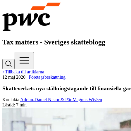
Tax matters - Sveriges skatteblogg
‹ Tillbaka till artiklarna
12 maj 2020
|
Företagsbeskattning
Skatteverkets nya ställningstagande till finansiella g
Kontakta
Adrian-Daniel Nistor & Pär Magnus Wiséen
Lästid: 7 min