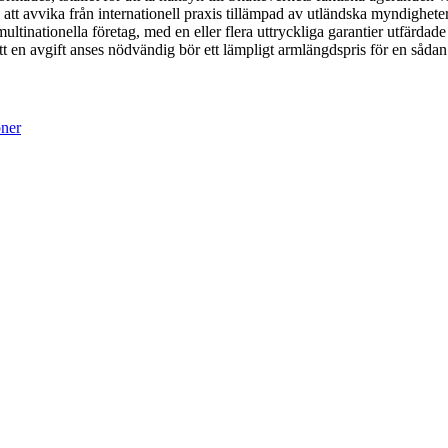
att avvika från internationell praxis tillämpad av utländska myndigheter
ultinationella företag, med en eller flera uttryckliga garantier utfärda
tt en avgift anses nödvändig bör ett lämpligt armlängdspris för en sådan
oner