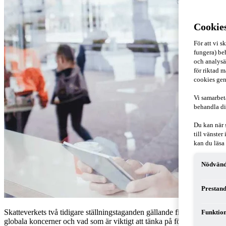
Cookie
För att vi 
fungera) beh
och analysä
för riktad m
cookies gen
Vi samarbet
behandla di
Du kan när 
till vänste
kan du läsa
Nödvänd
Prestand
Skatteverkets två tidigare ställningstaganden gällande finansiella garant
Funktion
globala koncerner och vad som är viktigt att tänka på för att beviljas fi