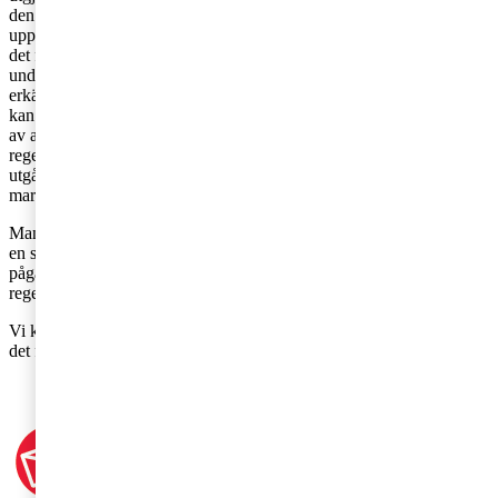
den handel med underskottsbolag lagstiftaren velat motverka, har
uppenbarligen nu funnits inte räcka till. Frågan är inte självklar, och
det finns de som menar att ett i näringslivet uppkommet avdragsgillt
underskott inte alls ska begränsas på detta sätt och att staten bör
erkänna deras värde också om annan än den som lider förlusterna
kan utnyttja dessa i ny verksamhet. I rådande klimat och stora behov
av att stärka statens finanser är det dock inte alls förvånande att
regeringen på detta sätt vill täppa till de hål man ser med
utgångspunkten att underskott inte på detta sätt skall få handlas på
marknaden.
Man kan fundera på om det funnits så särskilda skäl som krävs för
en stopplagstiftning i fråga om transaktioner av en karaktär som
pågått under många år helt i enlighet med innebörden av gällande
regelverk.
Vi kommer att följa utvecklingen och återkomma med en artikel när
det faktiska lagförslaget har offentliggjorts.
Har du frågor om skatt? Kontakta oss