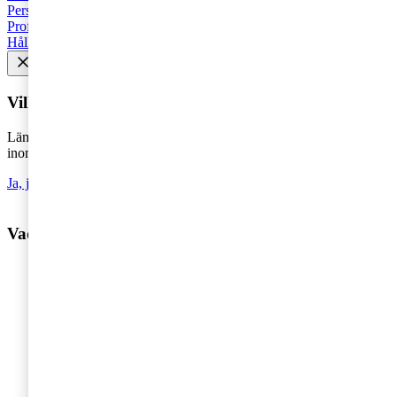
Personbeskattning
Seminarier och utbildningar
Base Erosion and
Profit Shifting (BEPS)
Rekommenderad
Företagsbeskattning
Hållbarhet
Vill du få senaste nytt i inkorgen?
Lämna din e-postadress för att hålla dig uppdaterad på det senaste
inom skatt - direkt i din inkorg.
Ja, jag vill prenumerera på Tax matters
Vad vill du ha hjälp med?
Våra tjänster
Revision
Skatterådgivning
Digital Services
HR-rådgivning
Hållbar affärsutveckling
Legal
IPO / Börsintroduktion