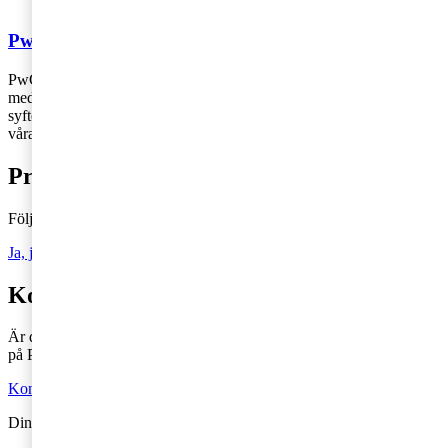
PwC
PwC Sverige är marknadsledande inom revision och rådgivning
med 2 700 medarbetare runt om i landet – vi finns där du finns! Vårt
syfte är att skapa förtroende i samhället och lösa viktiga problem och
våra värderingar genomsyrar allt vi gör.
Prenumerera på Tax matters
Följ vår blogg och håll dig uppdaterad på det senaste inom skatt
Ja, jag vill prenumerera på Tax matters
Kontakta en skatterådgivare
Är du intresserad av våra tjänster och vill komma i kontakt med oss
på PwC?
Kontakta oss
Din kommentar publiceras i anslutning till blogginlägget.