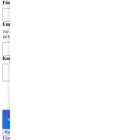
Förnamn
*
Email
*
För att få en notis när din fråga har besvarats. Din mailadress kommer inte att publiceras
på bloggen.
Kommentar
*
Jag godkänner PwC:s behandling av mina personuppgifter
i syfte att kommunicera och tillhandahålla
marknadsföringsmaterial.
Läs hela Integritetspolicyn här
*
Företagsbeskattning
Fåmansföretag
Moms, tull och punktskatter