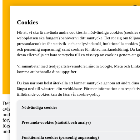
Cookies
För att vi ska få använda andra cookies än nödvändiga cookies (cookies s
webbplatsen ska fungera) behöver vi ditt samtycke. Det rör sig om följand
prestandacookies för statistik- och analysändamål, funktionella cookies (
och personlig anpassning) samt cookies för riktad marknadsföring. Du ka
dessa eller välja att bara samtycka till en viss typ av cookies genom att 
Vi samarbetar med tredjepartsleverantörer, såsom Google, Meta och Link
komma att behandla dina uppgifter.
Du kan när som helst återkalla ett lämnat samtycke genom att ändra din
längst ned till vänster i din webbläsare. För mer information om respekti
tillhörande cookies kan du läsa vår
cookie-policy
Den 10 juni överlämnade regeringen en skrivelse till riksdagen med
Nödvändiga cookies
avisering om ett kommande förslag till ändring av
underskottsreglerna till följd av en nyligen avgjord dom i Högsta
förvaltningsdomstolen (HFD). Ändringarna enligt det kommande
Prestanda-cookies (statistik och analys)
förslaget börjar tillämpas omedelbart i enlighet med en
undantagsbestämmelse i regeringsformen.
Funktionella cookies (personlig anpassning)