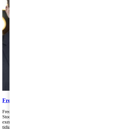
Fredrik Jonsson och Marc Gren
Fredrik Jonsson och Marc Gren arbetar på PwC:s kontor i
Stockholm. Fredrik är specialiserad på olika typer av punktskatter till
exempel energi-, miljö-, alkohol- och tobaksskatt. Fredrik har
tidigare arbetat som rättslig expert på Skatteverkets huvudkontor och