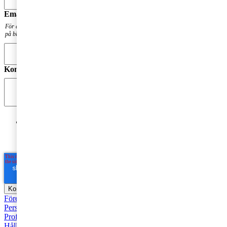
Email
*
För att få en notis när din fråga har besvarats. Din mailadress kommer inte att publiceras
på bloggen.
Kommentar
*
Jag godkänner PwC:s behandling av mina personuppgifter
i syfte att kommunicera och tillhandahålla
marknadsföringsmaterial.
Läs hela Integritetspolicyn här
*
Företagsbeskattning
Fåmansföretag
Moms, tull och punktskatter
Personbeskattning
Seminarier och utbildningar
Base Erosion and
Profit Shifting (BEPS)
Rekommenderad
Företagsbeskattning
Hållbarhet