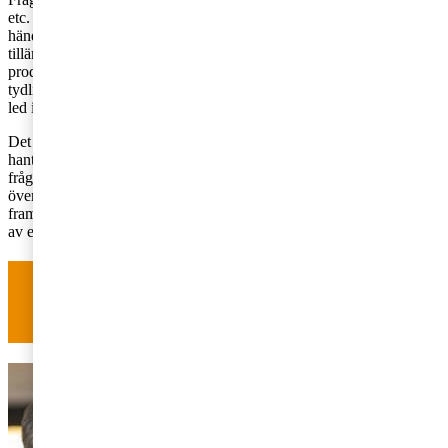
etc. ska hanteras. Eftersom skatten ska beräknas på redan inträffade
händelser under 2022 kan retroaktivitetsförbudet i grundlagen bli
tillämpligt. Vidare verkar tanken vara att träffa företag uppströms i
produktionskedjan, men frågan är om definitionen är tillräcklig
tydlig och om skatten ändå inte kommer att läggas på priset i senare
led i värdekedjan.
Det kommer bli intressant att följa hur den nya regeringen kommer
hantera mötet i Bryssel den 30 september nu när konstitutionella
frågor och betänkligheter om energisäkerhet har rests av
övergångsregeringen. Regeringens ståndpunkt är något försiktigt
framförd då Sverige brukar ha stora invändningar mot uppluckringar
av enhällighetskravet för EU-skattelagstiftning.
Har du frågor om moms, tull eller
punktskatter?