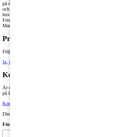
på domstol. Marc är specialiserad på klimatskatter, carbon pricing
och statligt stöd. Marc är f.d. Rådman och har tidigare arbetat som
huvudman för punktskatter på finansdepartementet.
Fredrik: 070-929 4163,
fredrik.jonsson@pwc.com
Marc: 073-860 18 84,
marc.gren@pwc.com
Prenumerera på Tax matters
Följ vår blogg och håll dig uppdaterad på det senaste inom skatt
Ja, jag vill prenumerera på Tax matters
Kontakta en skatterådgivare
Är du intresserad av våra tjänster och vill komma i kontakt med oss
på PwC?
Kontakta oss
Din kommentar publiceras i anslutning till blogginlägget.
Förnamn
*