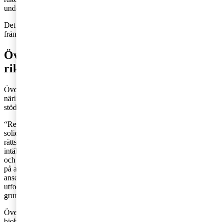
underlag.
Det obligatoriska tillfälliga solidaritetsbidraget ska tillämpas senast
från och med den 31 december 2022.
Övergångsregeringen i överläggning med
riksdagens näringsutskott
Övergångsregeringen överlade förra veckan med riksdagens
näringsutskott och redovisade följande ståndpunkt som man sökte
stöd för.
“Regeringen har inget att erinra mot syftet med förslaget om
solidaritetsbidrag. Det kan dock ifrågasättas om artikel 122 är rätt
rättslig grund för solidaritetsbidraget och intäktssidan i det tillfälliga
intäktstaket. Dessa delar av förslaget behöver lagregleras i Sverige
och får inte vara retroaktiva om de ska tillämpas i Sverige. Det beror
på att förslaget i dessa delar enligt svensk grundlag formellt bör
anses vara en skatt. Regeringen anser att förordningen ska ha en
utformning som inte skapar problem i förhållande till svensk
grundlag.”
Överläggningen motiverade regeringen att göra tillägg om att
biobaserad kraftvärme bör undantas från intäktstaket samt om det