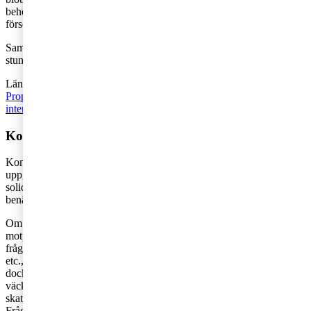
behövs på grund av lokala omständigheter för att upprätthålla
försörjningstryggheten i elsystemet.
Samråd har därefter skett i riksdagens EU-nämnd, men i skrivande
stund är det inte offentligt vad resultatet blev.
Länk till förslaget:
Proposal for a COUNCIL REGULATION on an emergency
intervention to address high energy prices
Kommentar
Kommissionen kallar den pålaga som EU:s energiministrar enligt
uppgift ska ta ställning till den 30 september för ett
solidaritetsbidrag. Enligt svensk konstitutionell rätt har dock
benämningen inte betydelse för den rättsliga statusen av en pålaga.
Om det är fråga om ett tvångsbidrag till staten, utan direkt
motprestation är det enligt svensk rätt fråga om en skatt. Samma
frågor som Tax matters tidigare tagit upp, om beredning, formkrav,
etc., gör sig därför gällande även avseende denna åtgärd. Pålagan är
dock konstruerad som en förhöjd bolagsskatt på vissa sektorer, vilket
väcker nya frågor. Vinsten ska fastställas enligt nationella
skatteregler, något som kan bidra till olika tillämpning i unionen.
Frågan uppkommer också hur inrullade underskott, koncernbidrag,