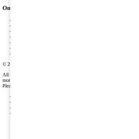
Om PwC
Om oss
Kontakta oss
Om PwC
Pressrum
Våra kontor
Karriär
Events
©
2018
-
2026
PwC
.
All rights reserved. PwC refers to the PwC network and/or one or
more of its member firms, each of which is a separate legal entity.
Please see
www.pwc.com/structure
for further details.
Integritetspolicy
Cookies
Legal
Site provider