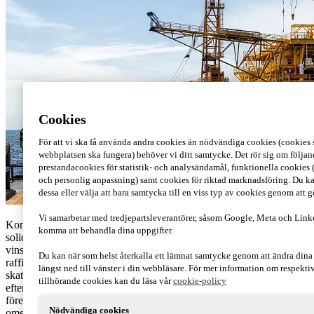
Cookies
För att vi ska få använda andra cookies än nödvändiga cookies (cookies s
webbplatsen ska fungera) behöver vi ditt samtycke. Det rör sig om följand
prestandacookies för statistik- och analysändamål, funktionella cookies 
och personlig anpassning) samt cookies för riktad marknadsföring. Du ka
dessa eller välja att bara samtycka till en viss typ av cookies genom att 
Vi samarbetar med tredjepartsleverantörer, såsom Google, Meta och Link
Kommissionen föreslår att det tillfälligt upprättas ett så kallat
komma att behandla dina uppgifter.
solidaritetsbidrag från övervinster i fossila sektorer kopplat till
vinster från företag verksamma inom olje-, gas-, kol- och
Du kan när som helst återkalla ett lämnat samtycke genom att ändra din
raffinaderisektorerna. Solidaritetsbidraget ska baseras på
längst ned till vänster i din webbläsare. För mer information om respekt
skattepliktiga övervinster som gjorts under räkenskapsåret 2022
tillhörande cookies kan du läsa vår
cookie-policy
eftersom dessa vinster inte motsvarar någon regelbunden vinst som
företagen kunde ha förväntat sig att få under normala
Nödvändiga cookies
omständigheter.