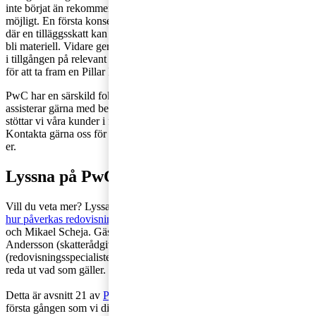
inte börjat än rekommenderar vi att påbörja arbetet så snart som
möjligt. En första konsekvensanalys kan indikera dels vilka länder
där en tilläggsskatt kan komma att uppstå, dels om den kan förväntas
bli materiell. Vidare ger konsekvensanalysen ofta värdefulla insikter
i tillgången på relevant data och sammantaget utgör den ett underlag
för att ta fram en Pillar II road map, en projektplan i miniformat.
PwC har en särskild fokusgrupp inriktad på just Pillar II och
assisterar gärna med beräkningar och konsekvensanalyser. Vidare
stöttar vi våra kunder i frågor kring datainsamling och processer.
Kontakta gärna oss för att diskutera vad nästa steg kan vara för just
er.
Lyssna på PwC-podden
Vill du veta mer? Lyssa på avsnittet:
Nya skatteregler med Pillar II –
hur påverkas redovisningen?
Programledare är Emelie Söderlund
och Mikael Scheja. Gäster i studion är våra experter Stefan
Andersson (skatterådgivare), Christoffer Svärd och Taina Rauma
(redovisningsspecialister) som svarar på frågor och hjälper oss att
reda ut vad som gäller.
Detta är avsnitt 21 av
PwC:s podcast “Mellan debet och kredit”
och
första gången som vi diskuterar skatt. Vi kommer med nya avsnitt