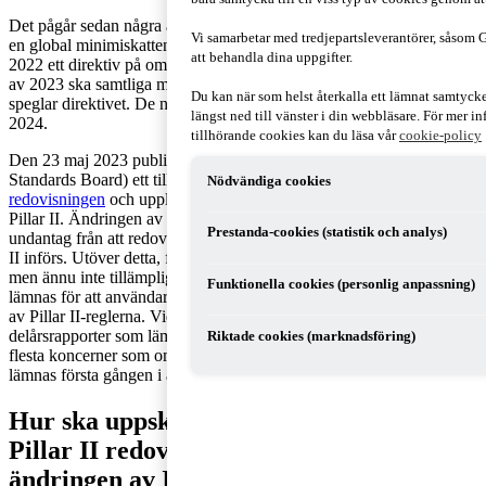
Det pågår sedan några år tillbaka ett arbete inom OECD avseende
Vi samarbetar med tredjepartsleverantörer, såsom
en global minimiskattenivå benämnd Pillar II. EU antog i december
att behandla dina uppgifter.
2022 ett direktiv på området vilket innebär att senast vid utgången
av 2023 ska samtliga medlemsländer ha infört nationella regler som
Du kan när som helst återkalla ett lämnat samtyc
speglar direktivet. De nationella reglerna ska tillämpas från och med
längst ned till vänster i din webbläsare. För mer 
2024.
tillhörande cookies kan du läsa vår
cookie-policy
Den 23 maj 2023 publicerade IASB® (International Accounting
Standards Board) ett tillägg till standarden IAS 12, som behandlar
Nödvändiga cookies
redovisningen
och upplysningar om inkomstskatter, till följd av
Pillar II. Ändringen av IAS 12 kommer medföra att ett temporärt
Prestanda-cookies (statistik och analys)
undantag från att redovisa uppskjutna skatter kopplade till att Pillar
II införs. Utöver detta, för perioder när Pillar II reglerna är antagna,
men ännu inte tillämpliga, kommer principbaserade upplysningar att
Funktionella cookies (personlig anpassning)
lämnas för att användaren ska förstå i vilken mån företaget påverkas
av Pillar II-reglerna. Vidare behöver inga upplysningar lämnas i
delårsrapporter som lämnas under 2023, vilket innebär att för de
Riktade cookies (marknadsföring)
flesta koncerner som omfattas av Pillar II kommer upplysningar
lämnas första gången i årsredovisningen för räkenskapsåret 2023.
Hur ska uppskjuten skatt till följd av
Pillar II redovisas innan EU godkänt
ändringen av IAS 12?