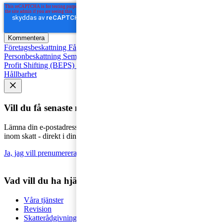
Företagsbeskattning
Fåmansföretag
Moms, tull och punktskatter
Personbeskattning
Seminarier och utbildningar
Base Erosion and
Profit Shifting (BEPS)
Rekommenderad
Företagsbeskattning
Hållbarhet
Vill du få senaste nytt i inkorgen?
Lämna din e-postadress för att hålla dig uppdaterad på det senaste
inom skatt - direkt i din inkorg.
Ja, jag vill prenumerera på Tax matters
Vad vill du ha hjälp med?
Våra tjänster
Revision
Skatterådgivning