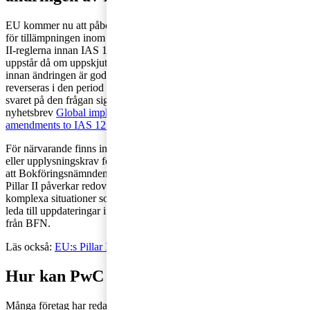
EU kommer nu att påbörja sin process för att godkänna ändringen
för tillämpningen inom EU. Företag kan komma att träffas av Pillar
II-reglerna innan IAS 12-ändringen får tillämpas inom EU. Frågan
uppstår då om uppskjutna skatter till följd av Pillar II ska redovisas
innan ändringen är godkänd för tillämpning, för att därefter
reverseras i den period när IAS 12 ändringen är tillämplig? För
svaret på den frågan signa upp dig och läs mer i PwC:s globala
nyhetsbrev
Global implementation of Pillar Two: proposed
amendments to IAS 12 – endorsement and enactment timing
.
För närvarande finns ingen information om eventuella förändringar
eller upplysningskrav för berörda K3-koncerner, men vi utgår från
att Bokföringsnämnden (BFN) behöver behandla frågan om hur
Pillar II påverkar redovisningen av uppskjuten skatt och de
komplexa situationer som kan uppstå även i K3-koncerner. Det kan
leda till uppdateringar i K3-regelverket eller till annan vägledning
från BFN.
Läs också:
EU:s Pillar II-direktiv på väg att införas i Sverige
Hur kan PwC hjälpa er?
Många företag har redan kommit en bit på vägen, och för de som