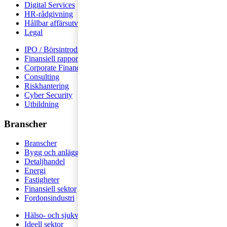
Digital Services
HR-rådgivning
Hållbar affärsutveckling
Legal
IPO / Börsintroduktion
Finansiell rapportering
Corporate Finance
Consulting
Riskhantering
Cyber Security
Utbildning
Branscher
Branscher
Bygg och anläggning
Detaljhandel
Energi
Fastigheter
Finansiell sektor
Fordonsindustri
Hälso- och sjukvård
Ideell sektor