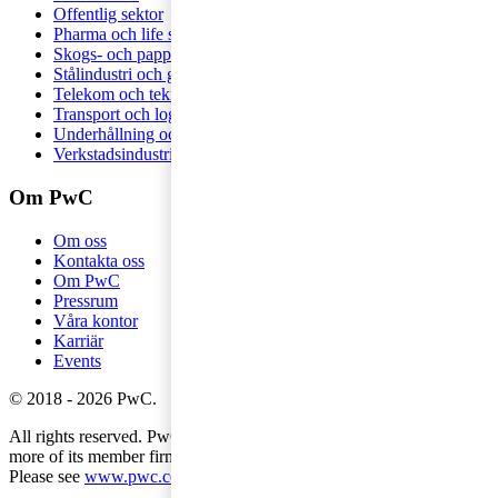
Offentlig sektor
Pharma och life sciences
Skogs- och pappersindustri
Stålindustri och gruvnäring
Telekom och teknologi
Transport och logistik
Underhållning och media
Verkstadsindustri
Om PwC
Om oss
Kontakta oss
Om PwC
Pressrum
Våra kontor
Karriär
Events
©
2018
-
2026
PwC
.
All rights reserved. PwC refers to the PwC network and/or one or
more of its member firms, each of which is a separate legal entity.
Please see
www.pwc.com/structure
for further details.