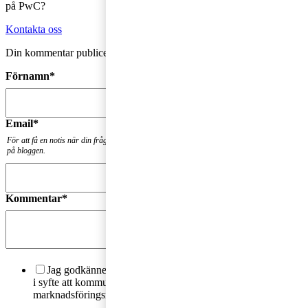
på PwC?
Kontakta oss
Din kommentar publiceras i anslutning till blogginlägget.
Förnamn
*
Email
*
För att få en notis när din fråga har besvarats. Din mailadress kommer inte att publiceras
på bloggen.
Kommentar
*
Jag godkänner PwC:s behandling av mina personuppgifter
i syfte att kommunicera och tillhandahålla
marknadsföringsmaterial.
Läs hela Integritetspolicyn här
*