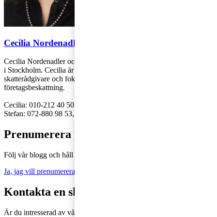
Cecilia Nordenadler & Stefan Andersson
Cecilia Nordenadler och Stefan Andersson arbetar på PwC:s kontor
i Stockholm. Cecilia är redovisningsspecialist och Stefan är
skatterådgivare och fokuserar på nationell och internationell
företagsbeskattning.
Cecilia: 010-212 40 50,
cecilia.nordenadler@pwc.com
Stefan: 072-880 98 53,
stefan.a.andersson@pwc.com
Prenumerera på Tax matters
Följ vår blogg och håll dig uppdaterad på det senaste inom skatt
Ja, jag vill prenumerera på Tax matters
Kontakta en skatterådgivare
Är du intresserad av våra tjänster och vill komma i kontakt med oss