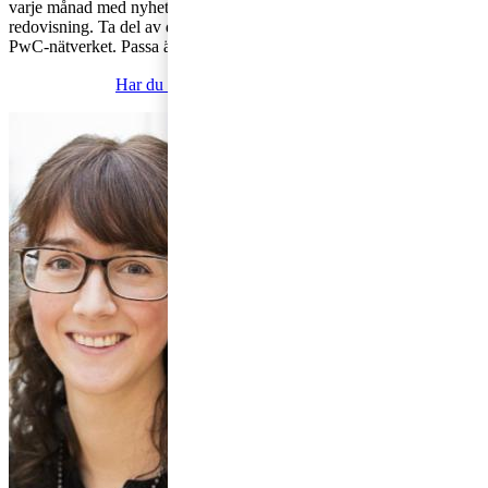
varje månad med nyheter inom kapitalmarknad, börs och
redovisning. Ta del av de senaste nyheterna och insikterna från
PwC-nätverket. Passa även på att lyssna på tidigare avsnitt!
Har du frågor om skatt? Kontakta oss