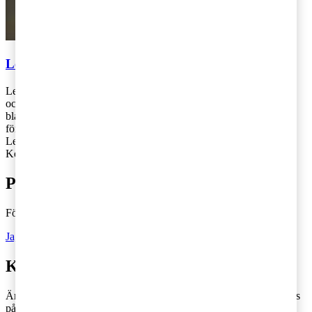
Lennart Staberg
Lennart Staberg arbetar på PwC:s kontor i Stockholm med svensk
och internationell företagsbeskattning som rör finansiella företag,
bland annat försäkringsbolag. Lennart arbetar även med att biträda
företag vid taxeringsrevisioner och skatteprocesser. Tidigare har
Lennart varit föredragande i Skatterättsnämnden.
Kontakt: 010-213 31 69,
lennart.staberg@pwc.com
Prenumerera på Tax matters
Följ vår blogg och håll dig uppdaterad på det senaste inom skatt
Ja, jag vill prenumerera på Tax matters
Kontakta en skatterådgivare
Är du intresserad av våra tjänster och vill komma i kontakt med oss
på PwC?