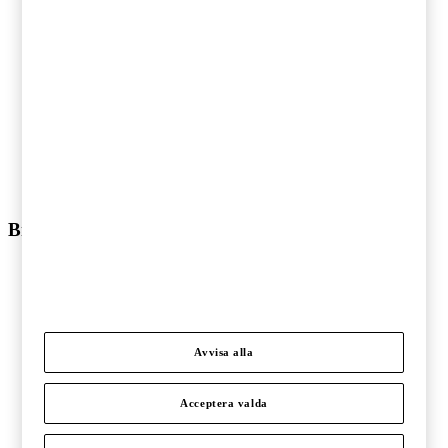
HR-rådgivning
Hållbar affärsutveckling
Legal
IPO / Börsintroduktion
Finansiell rapportering
Corporate Finance
Consulting
Riskhantering
Cyber Security
Utbildning
Branscher
Branscher
Bygg och anläggning
Detaljhandel
Energi
Fastigheter
Avvisa alla
Finansiell sektor
Fordonsindustri
Acceptera valda
Hälso- och sjukvård
Ideell sektor
Offentlig sektor