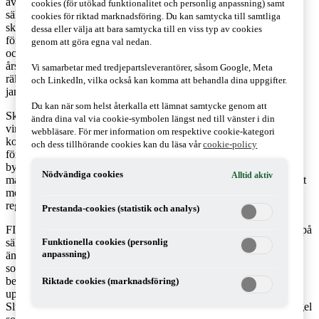
avsättning till och upplösning av
cookies (för utökad funktionalitet och personlig anpassning) samt
säkerhetsreserven för
cookies för riktad marknadsföring. Du kan samtycka till samtliga
skadeförsäkringsföretag. Ändringarna
dessa eller välja att bara samtycka till en viss typ av cookies
föreslås träda i kraft den 1 januari 2016
genom att göra egna val nedan.
och tillämpas på årsbokslut och
årsredovisningar som upprättas för
Vi samarbetar med tredjepartsleverantörer, såsom Google, Meta
räkenskapsår som påbörjas den 1
och LinkedIn, vilka också kan komma att behandla dina uppgifter.
januari 2016 eller senare.
Du kan när som helst återkalla ett lämnat samtycke genom att
Skadeförsäkringsföretagens möjlighet att avsätta obeskattade
ändra dina val via cookie-symbolen längst ned till vänster i din
vinstmedel till säkerhetsreserven tillåter företagen att täcka
webbläsare. För mer information om respektive cookie-kategori
kommande förluster i försäkringsrörelsen. Syftet är att skydda
och dess tillhörande cookies kan du läsa vår
cookie-policy
försäkringstagarna genom att försäkringsgivarna får möjlighet att
bygga upp en buffert. Detta regleras genom bland annat ett tak för
Nödvändiga cookies
Alltid aktiv
maximal avsättning. Beräkningen av tillåten avsättning syftar till att
medge en buffert som är riskmässigt motiverad för att undvika att
reglerna missbrukas.
Prestanda-cookies (statistik och analys)
FI föreslår nu ändringar i beräkningen av den maximala storleken på
säkerhetsreserven som ett försäkringsföretag kan ha. Enligt de nya
Funktionella cookies (personlig
ändringarna ska beräkningen tydligare kopplas till den verksamhet
anpassning)
som företaget bedriver. Möjligheterna att göra avsättningar
begränsas därför. Regeln som tillåter att en säkerhetsreserv som
Riktade cookies (marknadsföring)
uppgår till maximalt tre gånger ett enskilt självbehåll tas bort.
Slutligen föreslås det även att den så kallade koncernregeln (en regel