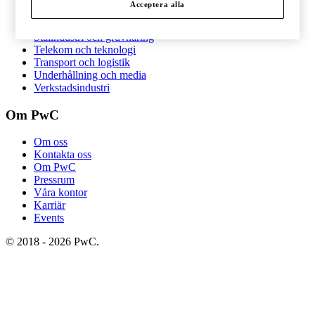
Acceptera alla
Pharma och life sciences
Skogs- och pappersindustri
Stålindustri och gruvnäring
Telekom och teknologi
Transport och logistik
Underhållning och media
Verkstadsindustri
Om PwC
Om oss
Kontakta oss
Om PwC
Pressrum
Våra kontor
Karriär
Events
©
2018
-
2026
PwC
.
All rights reserved. PwC refers to the PwC network and/or one or
more of its member firms, each of which is a separate legal entity.
Please see
www.pwc.com/structure
for further details.
Integritetspolicy