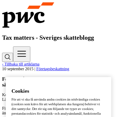
Tax matters - Sveriges skatteblogg
‹ Tillbaka till artiklarna
10 september 2015
|
Företagsbeskattning
Förslag på ändring av reglerna rörande
säkerhetsreserv
Cookies
Kontakta
Lennart Staberg
Lästid: 2 min
För att vi ska få använda andra cookies än nödvändiga cookies
(cookies som krävs för att webbplatsen ska fungera) behöver vi
Finansinspektionen (FI) föreslår
ditt samtycke. Det rör sig om följande tre typer av cookies;
ändringar i föreskrifterna om maximal
prestandacookies för statistik- och analysändamål, funktionella