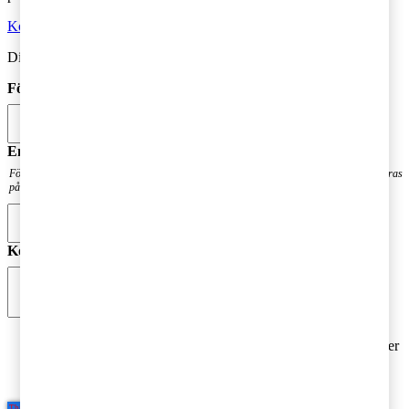
Kontakta oss
Din kommentar publiceras i anslutning till blogginlägget.
Förnamn
*
Email
*
För att få en notis när din fråga har besvarats. Din mailadress kommer inte att publiceras
på bloggen.
Kommentar
*
Jag godkänner PwC:s behandling av mina personuppgifter
i syfte att kommunicera och tillhandahålla
marknadsföringsmaterial.
Läs hela Integritetspolicyn här
*