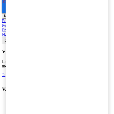
Företagsbeskattning
Fåmansföretag
Moms, tull och punktskatter
Personbeskattning
Seminarier och utbildningar
Base Erosion and
Profit Shifting (BEPS)
Rekommenderad
Företagsbeskattning
Hållbarhet
Vill du få senaste nytt i inkorgen?
Lämna din e-postadress för att hålla dig uppdaterad på det senaste
inom skatt - direkt i din inkorg.
Ja, jag vill prenumerera på Tax matters
Vad vill du ha hjälp med?
Våra tjänster
Revision
Skatterådgivning
Digital Services