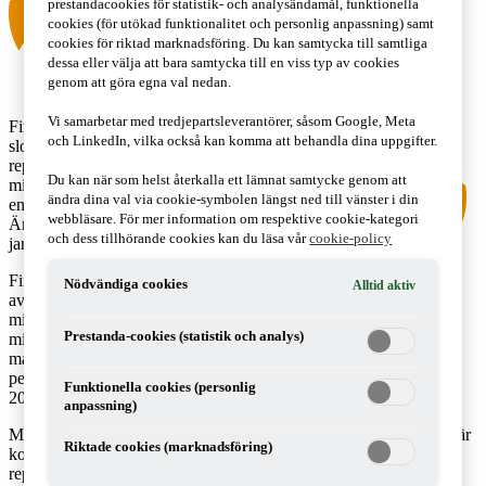
prestandacookies för statistik- och analysändamål, funktionella
cookies (för utökad funktionalitet och personlig anpassning) samt
cookies för riktad marknadsföring. Du kan samtycka till samtliga
dessa eller välja att bara samtycka till en viss typ av cookies
genom att göra egna val nedan.
Vi samarbetar med tredjepartsleverantörer, såsom Google, Meta
Finansdepartementet föreslår ett
och LinkedIn, vilka också kan komma att behandla dina uppgifter.
slopande av avdragsrätten för
representationsutgifter som avser lunch,
Du kan när som helst återkalla ett lämnat samtycke genom att
middag, supé eller liknande, utom för
ändra dina val via cookie-symbolen längst ned till vänster i din
enklare förtäring av mindre värde.
webbläsare. För mer information om respektive cookie-kategori
Ändringen föreslås träda i kraft den 1
och dess tillhörande cookies kan du läsa vår
cookie-policy
januari 2017.
Finansdepartement föreslår ett slopande
Nödvändiga cookies
Alltid aktiv
av avdragsrätten för representationsutgifter som avser lunch,
middag, supé eller annan förtäring, utom för enklare förtäring av
Prestanda-cookies (statistik och analys)
mindre värde. Vid representation får avdraget för moms som avser
måltider eller liknande högst uppgå till momsen på 300 kronor per
person och tillfälle. Ändringarna föreslås träda i kraft den 1 januari
Funktionella cookies (personlig
2017.
anpassning)
Momslagens bestämmelse om avdrag för moms på representation är
Riktade cookies (marknadsföring)
kopplad till de regler för inkomstskattemässigt avdrag för
representationsutgifter. Tidigare har det inneburit att avdraget för