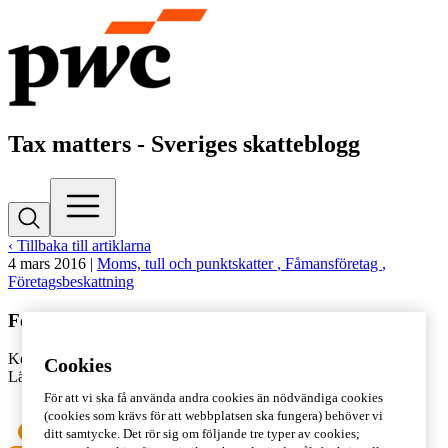
Tax matters - Sveriges skatteblogg
‹ Tillbaka till artiklarna
4 mars 2016
|
Moms, tull och punktskatter
, Fåmansföretag
,
Företagsbeskattning
Förslag om slopande av representationsavdraget
Kontakta
Julia Jonsson
Cookies
Lästid: 3 min
För att vi ska få använda andra cookies än nödvändiga cookies
(cookies som krävs för att webbplatsen ska fungera) behöver vi
ditt samtycke. Det rör sig om följande tre typer av cookies;