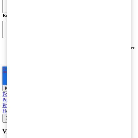
Kommentar
*
Jag godkänner PwC:s behandling av mina personuppgifter
i syfte att kommunicera och tillhandahålla
marknadsföringsmaterial.
Läs hela Integritetspolicyn här
*
Företagsbeskattning
Fåmansföretag
Moms, tull och punktskatter
Personbeskattning
Seminarier och utbildningar
Base Erosion and
Profit Shifting (BEPS)
Rekommenderad
Företagsbeskattning
Hållbarhet
Vill du få senaste nytt i inkorgen?