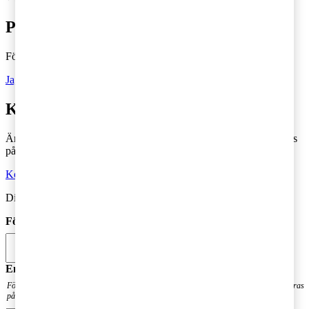
Prenumerera på Tax matters
Följ vår blogg och håll dig uppdaterad på det senaste inom skatt
Ja, jag vill prenumerera på Tax matters
Kontakta en skatterådgivare
Är du intresserad av våra tjänster och vill komma i kontakt med oss
på PwC?
Kontakta oss
Din kommentar publiceras i anslutning till blogginlägget.
Förnamn
*
Email
*
För att få en notis när din fråga har besvarats. Din mailadress kommer inte att publiceras
på bloggen.