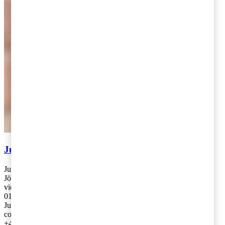
Julia Jonsson
Julia Jonsson arbetar som skatterådgivare på PwC:s kontor i
Jönköping. Julia arbetar primärt med moms och bolagsbeskattning
vid internationella förhållanden.
010-213 27 75
Julia Jonsson works at PwC's office in Jönköping with VAT and
corporate taxation in an international context.
+46 10-213 27 75