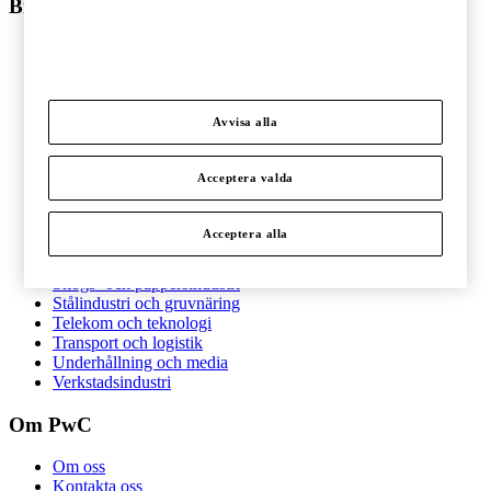
Branscher
Branscher
Bygg och anläggning
Detaljhandel
Energi
Avvisa alla
Fastigheter
Finansiell sektor
Fordonsindustri
Acceptera valda
Hälso- och sjukvård
Ideell sektor
Acceptera alla
Offentlig sektor
Pharma och life sciences
Skogs- och pappersindustri
Stålindustri och gruvnäring
Telekom och teknologi
Transport och logistik
Underhållning och media
Verkstadsindustri
Om PwC
Om oss
Kontakta oss