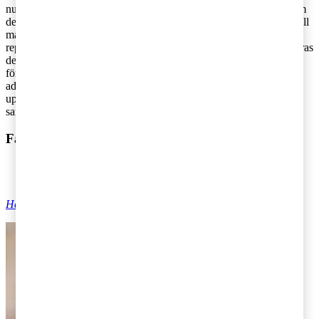
nuvarande beloppsgränserna blir till exempel olika beroende på om
det är extern eller intern representation eller om det är vin eller öl till
maten. Även om förslaget om slopad avdragsrätt för
representationsmåltider innebär en högre bolagsskatt så kompenseras
detta delvis av förslaget om ett något högre momsavdrag för de
företag som bedriver momspliktig verksamhet och en minskad
administration när representationskvitton inte längre behöver delas
upp i en avdragsgill respektive ej avdragsgill representation i
samband med måltidsrepresentation.
Faktaruta
Finansdepartementet 29 februari 2016 - Avdragsrätt vid
representation
Har du frågor om skatt?