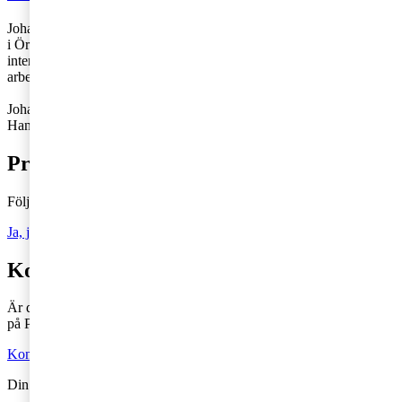
Johanna Glimmerbeck och Hanna Ekelund arbetar på PwC:s kontor
i Örebro respektive Stockholm med individbeskattning och frågor i
internationell kontext och är särskilt specialiserade kring
arbetsgivarfrågor vid gränsöverskridande personal.
Johanna: 072-353 02 92,
johanna.glimmerbeck@pwc.com
Hanna: 070-929 44 45,
hanna.ekelund@pwc.com
Prenumerera på Tax matters
Följ vår blogg och håll dig uppdaterad på det senaste inom skatt
Ja, jag vill prenumerera på Tax matters
Kontakta en skatterådgivare
Är du intresserad av våra tjänster och vill komma i kontakt med oss
på PwC?
Kontakta oss
Din kommentar publiceras i anslutning till blogginlägget.