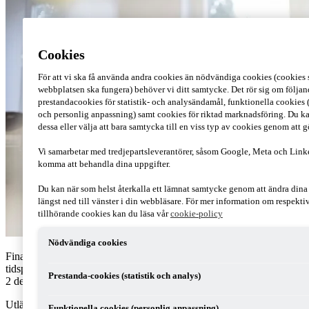
Cookies
För att vi ska få använda andra cookies än nödvändiga cookies (cookies s
webbplatsen ska fungera) behöver vi ditt samtycke. Det rör sig om följan
prestandacookies för statistik- och analysändamål, funktionella cookies 
och personlig anpassning) samt cookies för riktad marknadsföring. Du ka
dessa eller välja att bara samtycka till en viss typ av cookies genom att 
Vi samarbetar med tredjepartsleverantörer, såsom Google, Meta och Link
komma att behandla dina uppgifter.
Du kan när som helst återkalla ett lämnat samtycke genom att ändra din
längst ned till vänster i din webbläsare. För mer information om respekt
tillhörande cookies kan du läsa vår
cookie-policy
Nödvändiga cookies
Finansdepartementet lämnade tidigare i år ett förslag om att förlänga
tidsperioden för den så kallade expertskatten från tre till fem år. Den
Prestanda-cookies (statistik och analys)
2 december beslutade riksdagen om förslaget.
Utländska företagsledare, forskare, experter och nyckelpersoner som
Funktionella cookies (personlig anpassning)