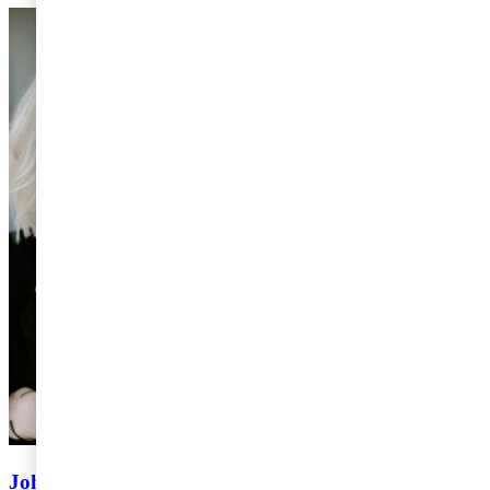
Johanna Glimmerbeck och Hanna Ekelund