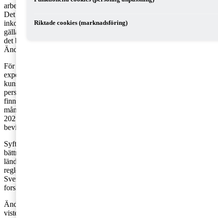
arbetar tillfälligt i Sverige kan ansöka om en särskild skattelättnad.
Det innebär huvudsakligen att endast 75 procent av “expertens”
inkomst är skattepliktig och underlag för arbetsgivaravgifter. Enligt
Riktade cookies (marknadsföring)
gällande regler gäller detta under de tre första åren i Sverige. Nu har
det beslutats att perioden ska förlängas från tre år till fem år.
Ändringen träder i kraft 1 januari 2021.
För att beviljas skattelättnader måste bland annat den utländska
experten vara specialist inom tekniskt avancerad och
kunskapsintensiv verksamhet, en högt kvalificerad forskare, en
person i företagsledande ställning eller annan nyckelperson. Det
finns även en förenklingsregel som innebär att personer som har en
månadslön som överstiger två prisbasbelopp anses vara experter.
2021 behöver månadslönen uppgå till minst 95 201 kr om man ska
beviljas skattelättnad enligt förenklingsregeln.
Syftet med att förlänga perioden är att de svenska reglerna på ett
bättre sätt ska kunna konkurrera med och motsvara reglerna i andra
länder i Europa. Det framhölls i förslaget att det är viktigt att
reglerna är konkurrenskraftiga eftersom företag som är etablerade i
Sverige annars får sämre möjligheter att rekrytera utländska experter,
forskare och nyckelpersoner.
Ändringen träder i kraft den 1 januari 2021 men tillämpas på
vistelser som påbörjas efter den