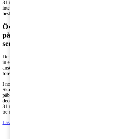
31 maj 2020. Syftet med övergångsbestämmelserna är att företag
inte skulle behöva avvakta med att rekrytera tills dess att det fattades
beslut om de nya reglerna.
Övergångsbestämmelser för den som
påbörjat sin vistelse 1 juni 2020 eller
senare
De som redan sökt och fått ett beslut som gäller i tre år måste lämna
in en ny ansökan för att få ett beslut som gäller under fem år. En ny
ansökan kan lämnas in så länge vistelsen i Sverige inte påbörjades
före den 1 juni 2020.
I normala fall ska ansökan om skattelättnader lämnas in till
Skatterättsnämnden senast tre månader efter att vistelsen i Sverige
påbörjats. Om vistelsen i Sverige påbörjas under perioden 1 juni-31
december 2020 ska den nya ansökan istället ha kommit in senast den
31 mars 2021. Den första ansökan måste dock ha kommit in inom
tre månader från arbetets start i Sverige.
Läs riksdagens beslut
Har du frågor om skatt? Kontakta oss