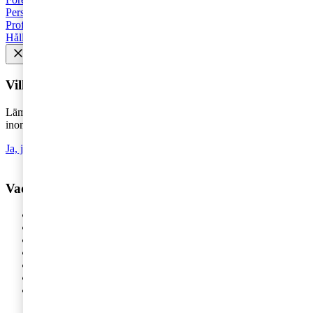
Personbeskattning
Seminarier och utbildningar
Base Erosion and
Profit Shifting (BEPS)
Rekommenderad
Företagsbeskattning
Hållbarhet
Vill du få senaste nytt i inkorgen?
Lämna din e-postadress för att hålla dig uppdaterad på det senaste
inom skatt - direkt i din inkorg.
Ja, jag vill prenumerera på Tax matters
Vad vill du ha hjälp med?
Våra tjänster
Revision
Skatterådgivning
Digital Services
HR-rådgivning
Hållbar affärsutveckling
Legal