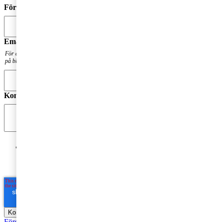
Förnamn
*
Email
*
För att få en notis när din fråga har besvarats. Din mailadress kommer inte att publiceras
på bloggen.
Kommentar
*
Jag godkänner PwC:s behandling av mina personuppgifter
i syfte att kommunicera och tillhandahålla
marknadsföringsmaterial.
Läs hela Integritetspolicyn här
*
Företagsbeskattning
Fåmansföretag
Moms, tull och punktskatter