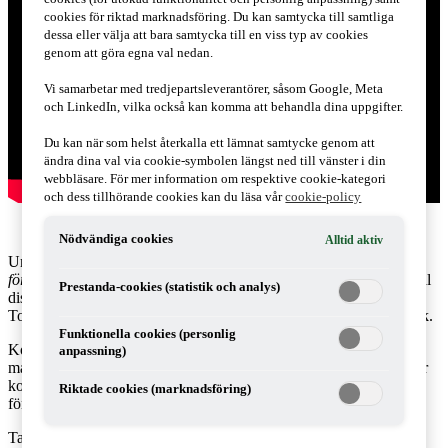
cookies för riktad marknadsföring. Du kan samtycka till samtliga
dessa eller välja att bara samtycka till en viss typ av cookies
genom att göra egna val nedan.
Vi samarbetar med tredjepartsleverantörer, såsom Google, Meta
och LinkedIn, vilka också kan komma att behandla dina uppgifter.
Du kan när som helst återkalla ett lämnat samtycke genom att
ändra dina val via cookie-symbolen längst ned till vänster i din
webbläsare. För mer information om respektive cookie-kategori
och dess tillhörande cookies kan du läsa vår
cookie-policy
Nödvändiga cookies
Alltid aktiv
Under våren har PwC genomfört intervjuserien
Jakten på den
försvunna skattereformen
. I ett sammanfattande digitalt panelsamtal
Prestanda-cookies (statistik och analys)
diskuterar nu den tunga trion Klas Eklund, Annika Winsth och
Tobias Wikström vägen framåt för svenska skatter och skattepolitik.
Funktionella cookies (personlig
Kommer vi verkligen att få till en skattereform under
anpassning)
mandatperioden, vilket utlovades i januariöverenskommelsen? Hur
kommer skattereformen i så fall att genomföras och vilka
Riktade cookies (marknadsföring)
förändringar ska prioriteras?
Ta del av det sjätte och sista avsnittet i intervjuserien där frågorna