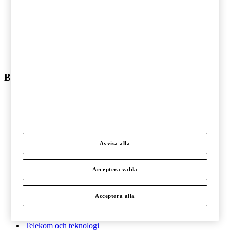
IPO / Börsintroduktion
Finansiell rapportering
Corporate Finance
Consulting
Riskhantering
Cyber Security
Utbildning
Branscher
Branscher
Bygg och anläggning
Detaljhandel
Energi
Fastigheter
Finansiell sektor
Avvisa alla
Fordonsindustri
Hälso- och sjukvård
Acceptera valda
Ideell sektor
Offentlig sektor
Acceptera alla
Pharma och life sciences
Skogs- och pappersindustri
Stålindustri och gruvnäring
Telekom och teknologi