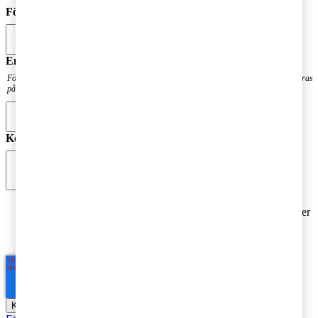
Förnamn
*
Email
*
För att få en notis när din fråga har besvarats. Din mailadress kommer inte att publiceras
på bloggen.
Kommentar
*
Jag godkänner PwC:s behandling av mina personuppgifter
i syfte att kommunicera och tillhandahålla
marknadsföringsmaterial.
Läs hela Integritetspolicyn här
*