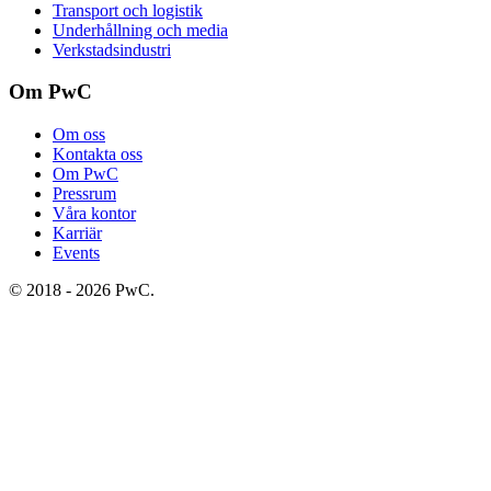
Transport och logistik
Underhållning och media
Verkstadsindustri
Om PwC
Om oss
Kontakta oss
Om PwC
Pressrum
Våra kontor
Karriär
Events
©
2018
-
2026
PwC
.
All rights reserved. PwC refers to the PwC network and/or one or
more of its member firms, each of which is a separate legal entity.
Please see
www.pwc.com/structure
for further details.
Integritetspolicy
Cookies
Legal
Site provider