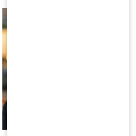
om en skattereform tillräckligt tydligt.