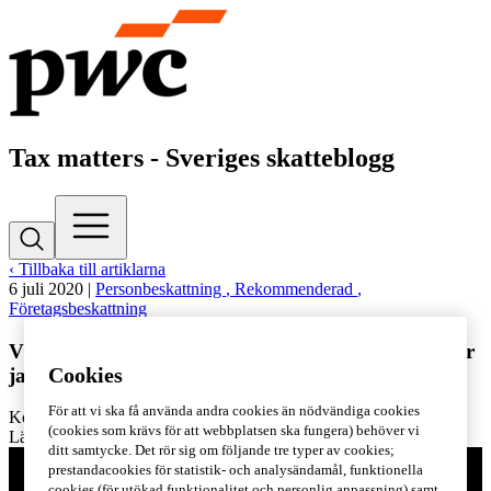
Tax matters - Sveriges skatteblogg
‹ Tillbaka till artiklarna
6 juli 2020
|
Personbeskattning
, Rekommenderad
,
Företagsbeskattning
Vägen framåt för svenska skatter - vi sammanfattar
jakten på skattereformen
Cookies
För att vi ska få använda andra cookies än nödvändiga cookies
Kontakta
Kajsa Boqvist
(cookies som krävs för att webbplatsen ska fungera) behöver vi
Lästid: 2 min
ditt samtycke. Det rör sig om följande tre typer av cookies;
prestandacookies för statistik- och analysändamål, funktionella
cookies (för utökad funktionalitet och personlig anpassning) samt