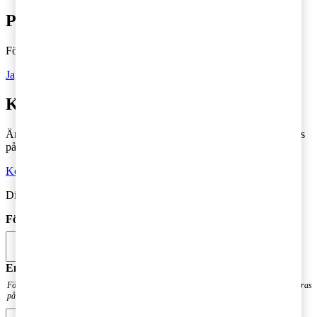
Prenumerera på Tax matters
Följ vår blogg och håll dig uppdaterad på det senaste inom skatt
Ja, jag vill prenumerera på Tax matters
Kontakta en skatterådgivare
Är du intresserad av våra tjänster och vill komma i kontakt med oss
på PwC?
Kontakta oss
Din kommentar publiceras i anslutning till blogginlägget.
Förnamn
*
Email
*
För att få en notis när din fråga har besvarats. Din mailadress kommer inte att publiceras
på bloggen.