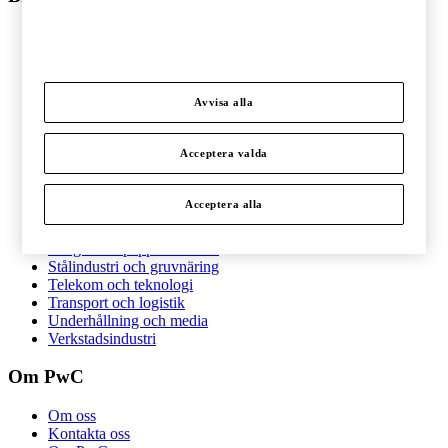
Branscher
Bygg och anläggning
Detaljhandel
Energi
Avvisa alla
Fastigheter
Finansiell sektor
Fordonsindustri
Acceptera valda
Hälso- och sjukvård
Ideell sektor
Acceptera alla
Offentlig sektor
Pharma och life sciences
Skogs- och pappersindustri
Stålindustri och gruvnäring
Telekom och teknologi
Transport och logistik
Underhållning och media
Verkstadsindustri
Om PwC
Om oss
Kontakta oss