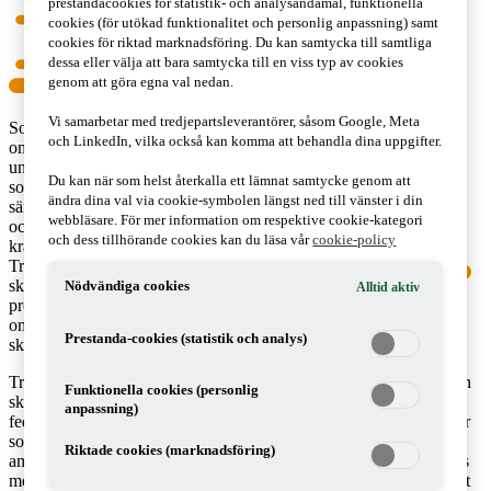
prestandacookies för statistik- och analysändamål, funktionella
cookies (för utökad funktionalitet och personlig anpassning) samt
cookies för riktad marknadsföring. Du kan samtycka till samtliga
dessa eller välja att bara samtycka till en viss typ av cookies
genom att göra egna val nedan.
Vi samarbetar med tredjepartsleverantörer, såsom Google, Meta
Som Tax matters tidigare rapporterat
och LinkedIn, vilka också kan komma att behandla dina uppgifter.
om, lanserade Donald Trump redan
under sin presidentkampanj ett program
Du kan när som helst återkalla ett lämnat samtycke genom att
som skulle medföra väsentliga
ändra dina val via cookie-symbolen längst ned till vänster i din
sänkningar av skatter för både företag
webbläsare. För mer information om respektive cookie-kategori
och privatpersoner, kombinerat med
och dess tillhörande cookies kan du läsa vår
cookie-policy
kraftiga förenklingar av reglerna.
Trumps program samt det förslag till
skattereform som i juni 2016
Nödvändiga cookies
Alltid aktiv
presenterades av House Republicans har ökat sannolikheten för en
omfattande översyn och förändringar av USA:s nationella
Prestanda-cookies (statistik och analys)
skattesystem.
Trumps program innebär bland annat att den federala bolagsskatten
Funktionella cookies (personlig
ska sänkas från nuvarande 35 procent till 15 procent, att den lägre
anpassning)
federala skatten gäller för såväl stora som små bolag. Bolagsvinster
som idag hålls utanför USA (och därför inte är föremål för
Riktade cookies (marknadsföring)
amerikansk beskattning) ska anses återförda till USA och beskattas
med en engångsskatt om 10 procent. Programmet innebär också att