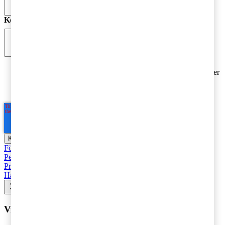
Kommentar
*
Jag godkänner PwC:s behandling av mina personuppgifter
i syfte att kommunicera och tillhandahålla
marknadsföringsmaterial.
Läs hela Integritetspolicyn här
*
Företagsbeskattning
Fåmansföretag
Moms, tull och punktskatter
Personbeskattning
Seminarier och utbildningar
Base Erosion and
Profit Shifting (BEPS)
Rekommenderad
Företagsbeskattning
Hållbarhet
Vill du få senaste nytt i inkorgen?