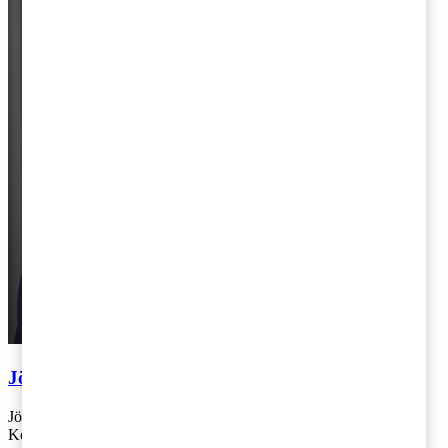
Jörgen Haglund
Jörgen Haglund är Markets Leader och vice vd på PwC i Sverige.
Kontakt: 070-929 31 51,
jorgen.haglund@pwc.com