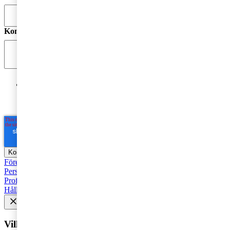
Kommentar
*
Jag godkänner PwC:s behandling av mina personuppgifter
i syfte att kommunicera och tillhandahålla
marknadsföringsmaterial.
Läs hela Integritetspolicyn här
*
Företagsbeskattning
Fåmansföretag
Moms, tull och punktskatter
Personbeskattning
Seminarier och utbildningar
Base Erosion and
Profit Shifting (BEPS)
Rekommenderad
Företagsbeskattning
Hållbarhet
Vill du få senaste nytt i inkorgen?