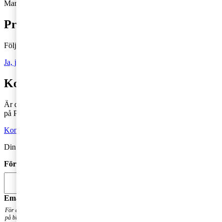
Marc: 073-860 18 84,
marc.gren@pwc.com
Prenumerera på Tax matters
Följ vår blogg och håll dig uppdaterad på det senaste inom skatt
Ja, jag vill prenumerera på Tax matters
Kontakta en skatterådgivare
Är du intresserad av våra tjänster och vill komma i kontakt med oss
på PwC?
Kontakta oss
Din kommentar publiceras i anslutning till blogginlägget.
Förnamn
*
Email
*
För att få en notis när din fråga har besvarats. Din mailadress kommer inte att publiceras
på bloggen.