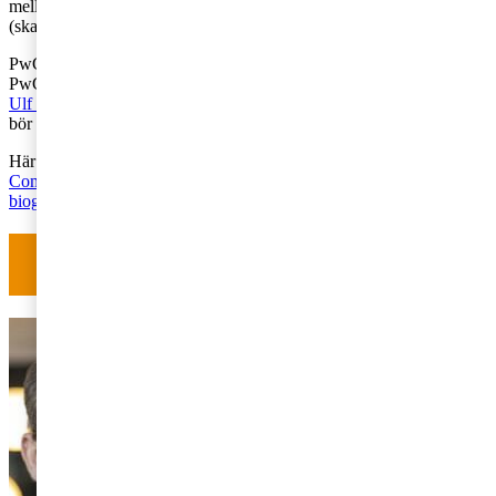
mellanperioden då stödet var annullerat eller för historiskt stöd
(skattebefrielse).
PwC bevakar frågan och du är varmt välkommen att höra av dig till
PwC:s rådgivare Fredrik Jonsson, Marc Gren,
Johanna O. Maukku
,
Ulf Särkioja
och
Matilda Nordgren
för att diskutera hur ditt företag
bör hantera dessa frågor.
Här hittar du EU-kommissionens pressmeddelande:
Commission approves Swedish tax exemption schemes for non-food
biogas and bio-propane
Har du frågor om skatt? Kontakta oss