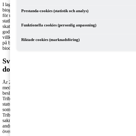
I lagen om skatt på energi (LSE) regleras viss skattebefrielse för
biogas och biogasol från koldioxid- och energiskatt (vid förbrukning
Prestanda-cookies (statistik och analys)
för uppvärmning eller som motorbränsle). Skattebefrielsen utgör ett
statligt stöd enligt EU:s regler om statligt stöd. Stödsystemet med
Funktionella cookies (personlig anpassning)
skattelättnader för biobränslen i LSE har i många år fått
godkännande av kommissionen. Godkännandena har varit
villkorade bland annat genom att skattelättnaden ska vara tillämplig
Riktade cookies (marknadsföring)
på både inhemsk produktion och import av biogas - förutsatt att
biodrivmedlet uppfyller visa hållbarhetskrav.
Svensk skattebefrielse och Landwärme-
domen
År 2020 ansökte Sverige om att förlänga skattebefrielsen till och
med 2030. Ansökan godkändes initialt av kommissionen men
beslutet ogiltigförklarades den 21 december 2022 (T-626/20) av
Tribunalen i den så kallade Landwärme-domen. Sveriges
statsstödsgodkännanden för skattebefrielse för biogas och biogasol
som skulle ha gällt för perioden 2021–2030 blev därmed ogiltiga.
Tribunalen ansåg att det det förelåg ett procedurfel eftersom det
saknades en utredning kring skattebefrielserna och att stöd från
andra medlemsstater, som till exempel Danmark, kunde leda till
överkompensation av biogasproducenter.