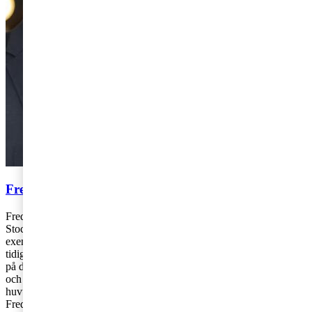
Fredrik Jonsson och Marc Gren
Fredrik Jonsson och Marc Gren arbetar på PwC:s kontor i
Stockholm. Fredrik är specialiserad på olika typer av punktskatter till
exempel energi-, miljö-, alkohol- och tobaksskatt. Fredrik har
tidigare arbetat som rättslig expert på Skatteverkets huvudkontor och
på domstol. Marc är specialiserad på klimatskatter, carbon pricing
och statligt stöd. Marc är f.d. Rådman och har tidigare arbetat som
huvudman för punktskatter på finansdepartementet.
Fredrik: 070-929 4163,
fredrik.jonsson@pwc.com