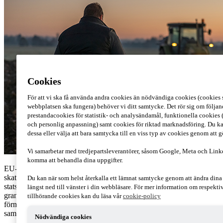
Cookies
För att vi ska få använda andra cookies än nödvändiga cookies (cookies s
webbplatsen ska fungera) behöver vi ditt samtycke. Det rör sig om följan
prestandacookies för statistik- och analysändamål, funktionella cookies 
och personlig anpassning) samt cookies för riktad marknadsföring. Du ka
dessa eller välja att bara samtycka till en viss typ av cookies genom att 
Vi samarbetar med tredjepartsleverantörer, såsom Google, Meta och Link
komma att behandla dina uppgifter.
EU-kommissionen har i ett pressmeddelande meddelat att Sveriges
skattebefrielse för biogas och biogasol återigen är ett godkänt
Du kan när som helst återkalla ett lämnat samtycke genom att ändra din
statsstöd. Detta efter att kommissionen genomfört en fördjupad
längst ned till vänster i din webbläsare. För mer information om respekt
granskning och funnit att skattebefrielsen bidrar till utvecklingen av
tillhörande cookies kan du läsa vår
cookie-policy
förnybar energi i linje med både nationella mål och EU:s klimatmål
samt inte leder till överkompensation för biogasprodukter.
Nödvändiga cookies