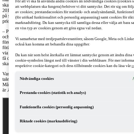
För att vi ska få använda andra cookies än nödvändiga cookies (cookies s
skatteutmaningen inleder vi nu en intervjuserie, "Skattekartan
att webbplatsen ska fungera) behöver vi ditt samtycke. Det rör sig om följ
2019", där syftet är att få veta mer om respektive riksdagspartis syn
av cookies; prestandacookies för statistik- och analysändamål, funktione
på skattepolitiken framåt. Vilka skatteförändringar är mest
(för utökad funktionalitet och personlig anpassning) samt cookies för rik
prioriterade och vilka utmaningar ser partierna framöver?
marknadsföring. Du kan samtycka till samtliga dessa eller välja att bara s
en viss typ av cookies genom att göra egna val nedan.
– PwC vill bidra till ett näringsliv och samhälle som inger förtroende
och där är skatterna en viktig del. Vi har nyligen intervjuat svenska
Vi samarbetar med tredjepartsleverantörer, såsom Google, Meta och Linke
företag om synen på skatter och ser att många efterfrågar
också kan komma att behandla dina uppgifter.
förändringar av skattesystemet och även att enskilda skatter lyfts upp
via ett snabbskattespår. Nu vill vi ställa politikerna mot väggen och
Du kan när som helst återkalla ett lämnat samtycke genom att ändra dina 
få deras syn på framtidens skatter berättar Kajsa Boqvist,
cookie-symbolen längst ned till vänster i din webbläsare. För mer inform
skatterådgivare och partner, PwC Sverige.
respektive cookie-kategori och dess tillhörande cookies kan du läsa vår
c
Varje vecka fram till mitten av juni publicerar vi nya avsnitt med
Nödvändiga cookies
talespersoner från riksdagspartierna. Intervjuerna leds av Anders
A
Månsson och Ulrika Lundh Eriksson från PwC och först ut i serien
är
Jakob Forssmed
från Kristdemokraterna. Se filmen nedan.
Prestanda-cookies (statistik och analys)
Funktionella cookies (personlig anpassning)
Riktade cookies (marknadsföring)