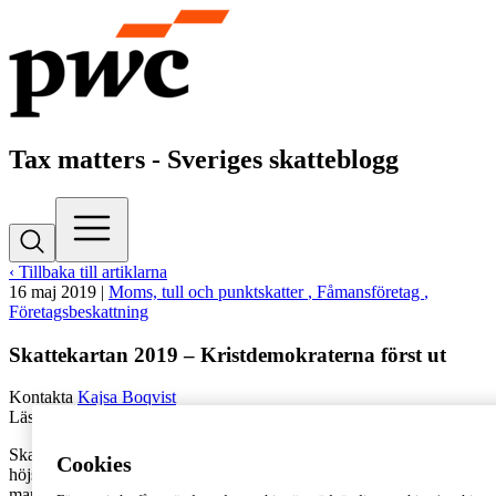
Tax matters - Sveriges skatteblogg
‹ Tillbaka till artiklarna
16 maj 2019
|
Moms, tull och punktskatter
, Fåmansföretag
,
Företagsbeskattning
Skattekartan 2019 – Kristdemokraterna först ut
Kontakta
Kajsa Boqvist
Lästid: 1 min
Skattefrågorna har en central plats i Januariavtalet och allt fler röster
Cookies
höjs nu även för en större skattereform under nuvarande
mandatperiod. För att ta reda på hur riksdagspartierna vill möta