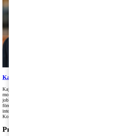
Kajsa Boqvist
Kajsa Boqvist är ansvarig för Tax på PwC Sverige och arbetar med
moms- och tullrådgivning på PwC:s kontor i Stockholm. Kajsa
jobbar i huvudsak med rådgivning till internationellt verksamma
företag bland annat i samband med omstruktureringar och
internationell handel.
Kontakt: 010- 213 38 24,
kajsa.boqvist@pwc.com
Prenumerera på Tax matters