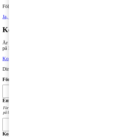
Följ vår blogg och håll dig uppdaterad på det senaste inom skatt
Ja, jag vill prenumerera på Tax matters
Kontakta en skatterådgivare
Är du intresserad av våra tjänster och vill komma i kontakt med oss
på PwC?
Kontakta oss
Din kommentar publiceras i anslutning till blogginlägget.
Förnamn
*
Email
*
För att få en notis när din fråga har besvarats. Din mailadress kommer inte att publiceras
på bloggen.
Kommentar
*