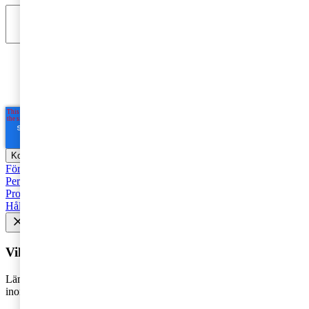
Jag godkänner PwC:s behandling av mina personuppgifter
i syfte att kommunicera och tillhandahålla
marknadsföringsmaterial.
Läs hela Integritetspolicyn här
*
Företagsbeskattning
Fåmansföretag
Moms, tull och punktskatter
Personbeskattning
Seminarier och utbildningar
Base Erosion and
Profit Shifting (BEPS)
Rekommenderad
Företagsbeskattning
Hållbarhet
Vill du få senaste nytt i inkorgen?
Lämna din e-postadress för att hålla dig uppdaterad på det senaste
inom skatt - direkt i din inkorg.