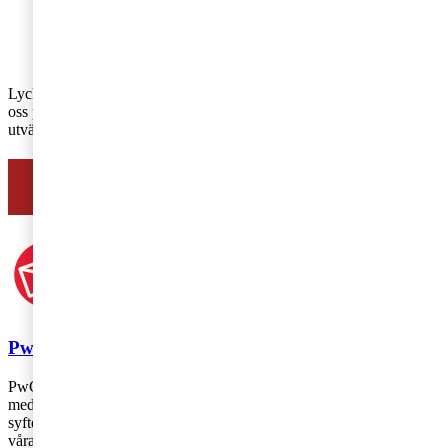
Nr 2:
Få till den perfekta styrelsen – så ska du
tänka!
Nr 4:
Så skapar du ett strukturerat och effektivt
styrelsearbete!
Lycka till med ditt fortsatta styrelsearbete! Välkommen att kontakta
oss på PwC om du behöver hjälp med att utbilda, utveckla eller
utvärdera ert
styrelsearbete
.
Läs mer om styrelsearbete här
PwC
PwC Sverige är marknadsledande inom revision och rådgivning
med 2 700 medarbetare runt om i landet – vi finns där du finns! Vårt
syfte är att skapa förtroende i samhället och lösa viktiga problem och
våra värderingar genomsyrar allt vi gör.