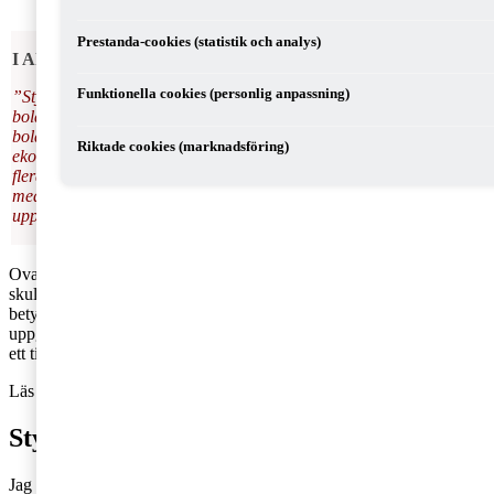
Prestanda-cookies (statistik och analys)
I Aktiebolagslagen (ABL) 8 kap 4 § står det:
Funktionella cookies (personlig anpassning)
”Styrelsen ansvarar för bolagets organisation och förvaltning av
bolagets angelägenheter. Styrelsen skall fortlöpande bedöma
bolagets och, om bolaget är moderbolag i en koncern, koncernens
Riktade cookies (marknadsföring)
ekonomiska situation. Om vissa uppgifter delegeras till en eller
flera av styrelsens ledamöter eller till andra, ska styrelsen handla
med omsorg och fortlöpande kontrollera om delegationen kan
upprätthållas.”
Ovanstående lagtext är inte särskilt uttömmande men kortfattat
skulle jag vilja påstå att styrelsen är ansvarig för i princip allt. Det
betyder inte att styrelsen ska göra allt. Men när styrelsen delegerar
uppgifter ska de löpande följa upp att dessa åtaganden hanteras på
ett tillfredsställande sätt.
Läs också:
3 saker du alltid har ansvar för som styrelseledamot
Styrelsens olika roller
Jag tycker att det är lämpligt att dela in styrelsens huvudsakliga