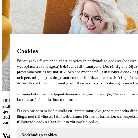
Cookies
För att vi ska få använda andra cookies än nödvändiga cookies (cookies s
webbplatsen ska fungera) behöver vi ditt samtycke. Det rör sig om följand
prestandacookies för statistik- och analysändamål, funktionella cookies 
och personlig anpassning) samt cookies för riktad marknadsföring. Du ka
dessa eller välja att bara samtycka till en viss typ av cookies genom att 
Vi samarbetar med tredjepartsleverantörer, såsom Google, Meta och Link
komma att behandla dina uppgifter.
Hur får du en styrelse som faktiskt bidrar till bolagets framgång och
skapar värde för ägarna? I vår bloggserie, Rätt sätt i styrelsearbete,
Du kan när som helst återkalla ett lämnat samtycke genom att ändra din
ger vi tips och råd på hur du kan göra skillnad. I detta inlägg, det
längst ned till vänster i din webbläsare. För mer information om respekt
tredje i vår serie, tydliggör Lena Hasselborn, styrelsecoach på PwC,
tillhörande cookies kan du läsa vår
cookie-policy
vad som ingår i rollen som styrelseledamot.
Vad säger lagen?
Nödvändiga cookies