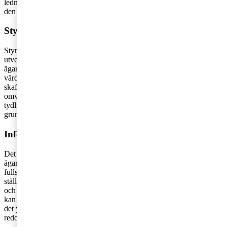
ledning. Styrelsen behöver även fortlöpande övervaka och utvärdera
den och vid behov vidta åtgärder.
Styra
Styrelsen ska sätta en strategi för hur de ska främja bolagets
utveckling och ägarnas önskan utifrån bolagsordning och
ägardirektiv. Ofta handlar det om att skapa långsiktigt ekonomiskt
värde för aktieägarna. Som underlag för sitt arbete bör styrelsen
skaffa sig en gemensam verklighetsbild av viktiga
omvärldsförhållanden som påverkar bolagets verksamhet samt
tydliggöra bolagets nuläge, konkurrensförmåga och andra
grundförutsättningar inför framtiden.
Informera
Det är styrelsen som ska säkerställa att bolagets information till
ägare, marknad och omvärld i övrigt ger en korrekt, rättvisande och
fullständig bild av bolagets utveckling, lönsamhet, finansiella
ställning och risker. Extern rapportering består för de flesta mindre
och medelstora, ägarledda bolag främst av årsredovisningen, men
kan även vara delårsrapporter och emissionsprospekt. Styrelsen har
det yttersta ansvaret för att dessa är upprättade enligt lag och god
redovisningssed.