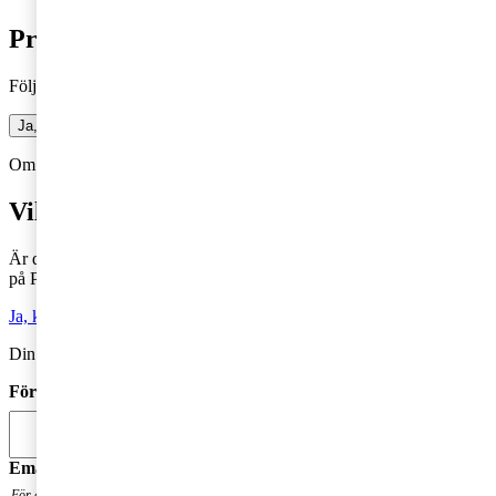
Prenumerera på bloggen
Följ vår blogg och få insikter som driver tillväxt
Ja, jag vill prenumerera på Företagarbloggen
Om du inte får fram något formulär via knappen ovan,
Klicka här!
Vill du veta mer?
Är du intresserad av våra tjänster och vill komma i kontakt med oss
på PwC?
Ja, kontakta mig
Din kommentar publiceras i anslutning till blogginlägget.
Förnamn
*
Email
*
För att få en notis när din fråga har besvarats. Din mailadress kommer inte att publiceras