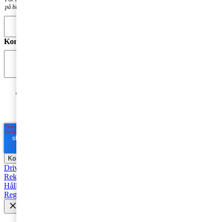
på bloggen.
Kommentar
*
Jag godkänner PwC:s behandling av mina personuppgifter
i syfte att kommunicera och tillhandahålla
marknadsföringsmaterial.
Läs hela Integritetspolicyn här
*
Driva företag
Äga företag
Skatt och regelverk
Affärsutveckling
Rekommenderad
Starta företag
Trender
Revision
Marknadsföring
Hållbarhet
Styrelse
Avveckla
Pension
Strategi
Fåmansföretag
Regelverk
Tillväxt
AI
HR och Talent Management