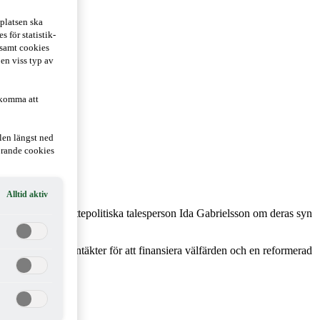
platsen ska
 för statistik-
 samt cookies
 en viss typ av
 komma att
len längst ned
hörande cookies
Alltid aktiv
nsterpartiets skattepolitiska talesperson Ida Gabrielsson om deras syn
tår ökade skatteintäkter för att finansiera välfärden och en reformerad