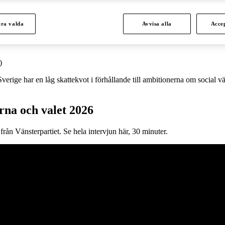
Sverige
era valda
Avvisa alla
Accep
met mer sammanhållet
t)
verige har en låg skattekvot i förhållande till ambitionerna om social vä
rna och valet 2026
rån Vänsterpartiet. Se hela intervjun här, 30 minuter.