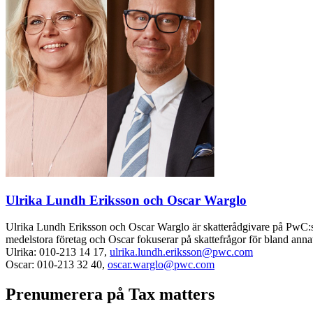
Ulrika Lundh Eriksson och Oscar Warglo
Ulrika Lundh Eriksson och Oscar Warglo är skatterådgivare på PwC:s k
medelstora företag och Oscar fokuserar på skattefrågor för bland anna
Ulrika: 010-213 14 17,
ulrika.lundh.eriksson@pwc.com
Oscar: 010-213 32 40,
oscar.warglo@pwc.com
Prenumerera på Tax matters