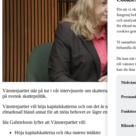
För att vi 
fungera) beh
och analysä
för riktad m
cookies gen
Vi samarbet
behandla di
Du kan när 
till vänste
kan du läsa
Nödvänd
Vänsterpartiet står på tur i vår intervjuserie om skatterna och valet.
på svensk skattepolitik.
Prestand
Vänsterpartiet vill höja kapitalskatterna och om det är möjligt genomfö
Funktion
elmarknad bland annat för att möta behovet av lägre energipriser och s
Ida Gabrielsson lyfter att Vänsterpartiet vill:
Riktade 
Höja kapitalskatterna och öka statens intäkter