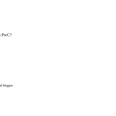
på PwC?
på bloggen.