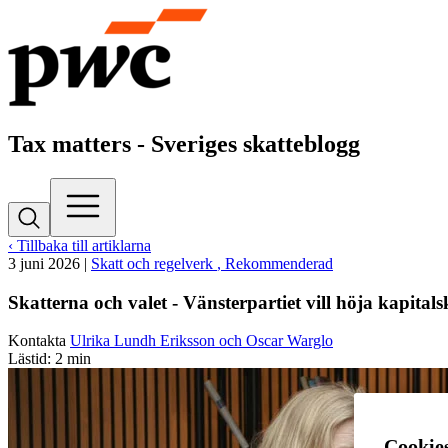
Tax matters - Sveriges skatteblogg
‹ Tillbaka till artiklarna
3 juni 2026
|
Skatt och regelverk
, Rekommenderad
Skatterna och valet - Vänsterpartiet vill höja kapital
Kontakta
Ulrika Lundh Eriksson och Oscar Warglo
Lästid: 2 min
Cookie