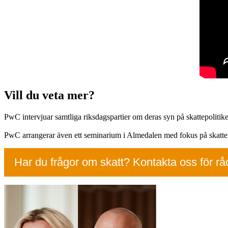
Vill du veta mer?
PwC intervjuar samtliga riksdagspartier om deras syn på skattepolitik
PwC arrangerar även ett seminarium i Almedalen med fokus på skatternas
Har du frågor om skatt? Kontakta oss för rå