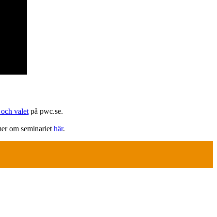
 och valet
på pwc.se.
 mer om seminariet
här
.