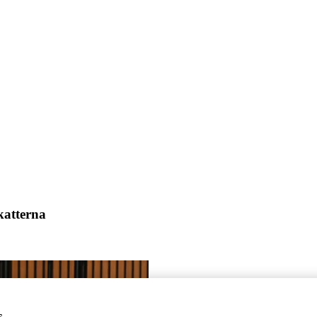
skatterna
s