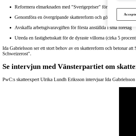
Reformera elmarknaden med "Sverigepriser" för lägre priser i 
Accept
Genomföra en övergripande skattereform och göra skattesyste
Avskaffa arbetsgivaravgiften för första anställda i små företag
Utreda en fastighetsskatt för de dyraste villorna (cirka 5 procen
Ida Gabrielsson ser ett stort behov av en skattereform och betonar att S
Schweizerost".
Se intervjun med Vänsterpartiet om skatte
PwC:s skatteexpert Ulrika Lundh Eriksson intervjuar Ida Gabrielsson f