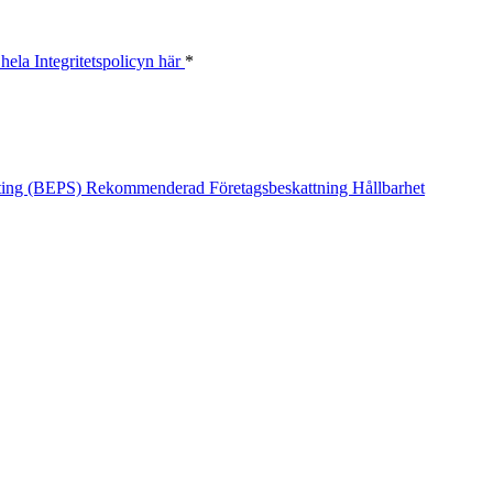
hela Integritetspolicyn här
*
fting (BEPS)
Rekommenderad
Företagsbeskattning
Hållbarhet