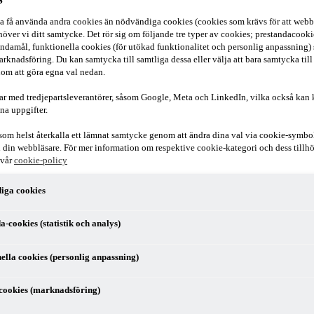
ska få använda andra cookies än nödvändiga cookies (cookies som krävs för att webb
över vi ditt samtycke. Det rör sig om följande tre typer av cookies; prestandacookies
ndamål, funktionella cookies (för utökad funktionalitet och personlig anpassning)
arknadsföring. Du kan samtycka till samtliga dessa eller välja att bara samtycka till
om att göra egna val nedan.
ar med tredjepartsleverantörer, såsom Google, Meta och LinkedIn, vilka också kan
na uppgifter.
som helst återkalla ett lämnat samtycke genom att ändra dina val via cookie-symbo
r i din webbläsare. För mer information om respektive cookie-kategori och dess till
 vår
cookie-policy
iga cookies
 Samtalet leds av PwC:s skatteexpert Ulrika Lundh Eriksson, som möter Vä
a-cookies (statistik och analys)
ra en bred skattereform för ett mer sammanhållet skattesystem. I fokus s
ella cookies (personlig anpassning)
tärka förutsättningarna för det övriga näringslivet.
cookies (marknadsföring)