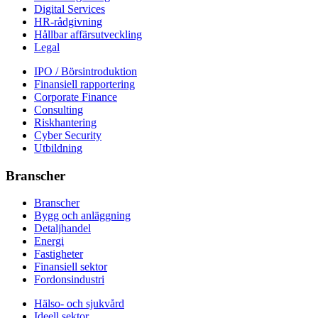
Digital Services
HR-rådgivning
Hållbar affärsutveckling
Legal
IPO / Börsintroduktion
Finansiell rapportering
Corporate Finance
Consulting
Riskhantering
Cyber Security
Utbildning
Branscher
Branscher
Bygg och anläggning
Detaljhandel
Energi
Fastigheter
Finansiell sektor
Fordonsindustri
Hälso- och sjukvård
Ideell sektor