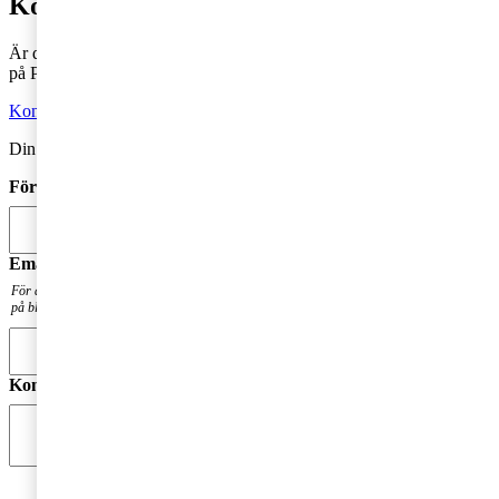
Kontakta en skatterådgivare
Är du intresserad av våra tjänster och vill komma i kontakt med oss
på PwC?
Kontakta oss
Din kommentar publiceras i anslutning till blogginlägget.
Förnamn
*
Email
*
För att få en notis när din fråga har besvarats. Din mailadress kommer inte att publiceras
på bloggen.
Kommentar
*