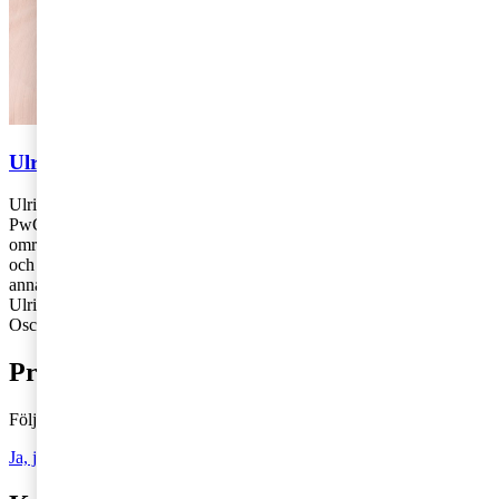
Ulrika Lundh Eriksson och Oscar Warglo
Ulrika Lundh Eriksson och Oscar Warglo är skatterådgivare på
PwC:s kontor i Göteborg respektive Stockholm. Ulrika fokuserar på
området nationell och internationell företagsbeskattning för mindre
och medelstora företag och Oscar fokuserar på skattefrågor för bland
annat familje- och entreprenörsledda bolag.
Ulrika: 010-213 14 17,
ulrika.lundh.eriksson@pwc.com
Oscar: 010-213 32 40,
oscar.warglo@pwc.com
Prenumerera på Tax matters
Följ vår blogg och håll dig uppdaterad på det senaste inom skatt
Ja, jag vill prenumerera på Tax matters