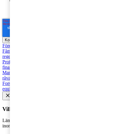
Jag godkänner PwC:s behandling av mina personuppgifter
i syfte att kommunicera och tillhandahålla
marknadsföringsmaterial.
Läs hela Integritetspolicyn här
*
Företagsbeskattning
Rekommenderad
Moms, tull och punktskatter
Fåmansföretag
Personbeskattning
Företagsbeskattning
Skatt och
regelverk
Seminarier och utbildningar
Hållbarhet
Base Erosion and
Profit Shifting (BEPS)
Fastigheter
Covid-19
Corona
Bank och
finans
Brexit
Pension
Digitalisering
moms
HR och Talent
Management
Tillväxt
AI
Juridik
Strategi
Äga företag
Energi och
råvaror
Tull och punktskatter
Driva företag
Effektivisering
Forskning och vetenskap
Moderaterna
Niklas Wykman
Private
equity och M&A
Regelverk
Startup
Trender
Val 2022
Vill du få senaste nytt i inkorgen?
Lämna din e-postadress för att hålla dig uppdaterad på det senaste
inom skatt - direkt i din inkorg.