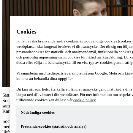
Cookies
För att vi ska få använda andra cookies än nödvändiga cookies (cookies s
webbplatsen ska fungera) behöver vi ditt samtycke. Det rör sig om följan
prestandacookies för statistik- och analysändamål, funktionella cookies 
och personlig anpassning) samt cookies för riktad marknadsföring. Du ka
dessa eller välja att bara samtycka till en viss typ av cookies genom att 
Vi samarbetar med tredjepartsleverantörer, såsom Google, Meta och Link
komma att behandla dina uppgifter.
Du kan när som helst återkalla ett lämnat samtycke genom att ändra din
längst ned till vänster i din webbläsare. För mer information om respekt
Sist ut i vår intervjuserie med riksdagspartierna är
tillhörande cookies kan du läsa vår
cookie-policy
Socialdemokraterna. Ulrika Lundh Eriksson från PwC leder
samtalet med Socialdemokraternas skattepolitiska talesperson Niklas
Karlsson om partiets prioriteringar i skattepolitiken inför valet.
Nödvändiga cookies
Socialdemokraterna vill genomföra en genomgripande skattereform
med klassiska skattepolitiska principer som enkelhet, neutralitet,
Prestanda-cookies (statistik och analys)
likformighet och förutsägbarhet som grund. I fokus står hur skatter