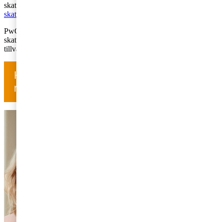
skattepolitiken inför valet 2026. Ta del av övriga intervjuer på
skatterna och valet
på pwc.se.
PwC arrangerar även ett seminarium i Almedalen med fokus på
skatternas roll i valet – som politiskt slagträ eller som grund för
tillväxt. Läs mer om seminariet
här
.
Har du frågor om skatt? Kontakta oss för
rådgivning