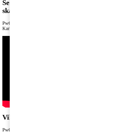
Se intervjun med Socialdemokraterna om
skatterna och valet 2026
PwC:s skatteexpert Ulrika Lundh Eriksson intervjuar Niklas
Karlsson från Socialdemokraterna. Se hela intervjun här, 15 minuter.
Vill du veta mer?
PwC intervjuar samtliga riksdagspartier om deras syn på