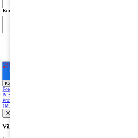
Kommentar
*
Jag godkänner PwC:s behandling av mina personuppgifter
i syfte att kommunicera och tillhandahålla
marknadsföringsmaterial.
Läs hela Integritetspolicyn här
*
Företagsbeskattning
Fåmansföretag
Moms, tull och punktskatter
Personbeskattning
Seminarier och utbildningar
Base Erosion and
Profit Shifting (BEPS)
Rekommenderad
Företagsbeskattning
Hållbarhet
Vill du få senaste nytt i inkorgen?