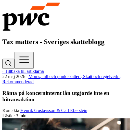
Tax matters - Sveriges skatteblogg
‹ Tillbaka till artiklarna
22 maj 2026
|
Moms, tull och punktskatter
, Skatt och regelverk
,
Rekommenderad
Ränta på koncerninternt lån utgjorde inte en
bitransaktion
Kontakta
Henrik Gustavsson & Carl Eberstein
Lästid: 3 min