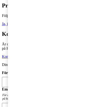
Prenumerera på Tax matters
Följ vår blogg och håll dig uppdaterad på det senaste inom skatt
Ja, jag vill prenumerera på Tax matters
Kontakta en skatterådgivare
Är du intresserad av våra tjänster och vill komma i kontakt med oss
på PwC?
Kontakta oss
Din kommentar publiceras i anslutning till blogginlägget.
Förnamn
*
Email
*
För att få en notis när din fråga har besvarats. Din mailadress kommer inte att publiceras
på bloggen.