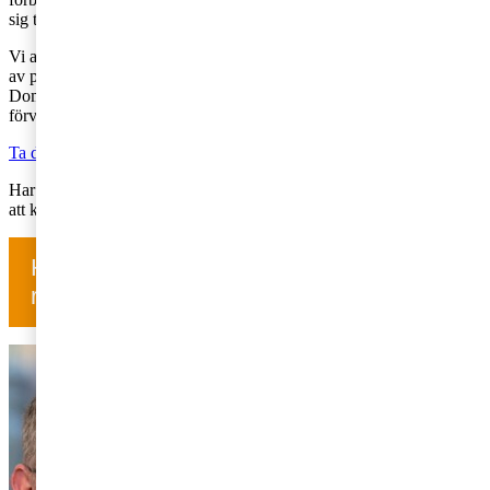
sig tillräckligt för att klassificera det som en bitransaktion.
Vi anser att bedömningen framstår som väl restriktiv mot bakgrund
av praxis samt att avdragsrätten bör återspegla resursförbrukningen.
Domen har, såvitt allmänt känt, ännu inte överklagats till Högsta
förvaltningsdomstolen.
Ta del av kammarrättens dom
Har du frågor om hur domen kan påverka ditt företag? Välkommen
att kontakta oss på PwC.
Har du frågor om skatt? Kontakta oss för
rådgivning