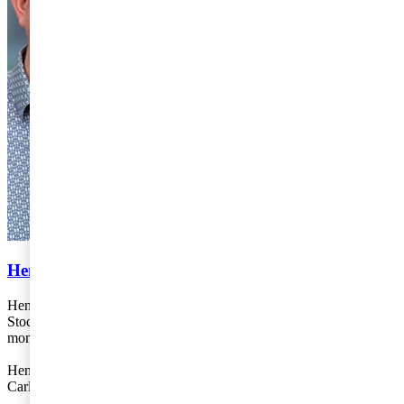
Henrik Gustavsson & Carl Eberstein
Henrik Gustafsson och Carl Eberstein arbetar på PwC:s kontor i
Stockholm. Henrik och Carl är skatterådgivare och fokuserar på
momsfrågor.
Henrik: 010-213 38 27,
henrik.gustafsson@pwc.com
Carl: 073-860 18 80,
carl.eberstein@pwc.com