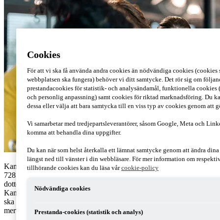
Cookies
För att vi ska få använda andra cookies än nödvändiga cookies (cookies s
webbplatsen ska fungera) behöver vi ditt samtycke. Det rör sig om följan
prestandacookies för statistik- och analysändamål, funktionella cookies 
och personlig anpassning) samt cookies för riktad marknadsföring. Du ka
dessa eller välja att bara samtycka till en viss typ av cookies genom att 
Vi samarbetar med tredjepartsleverantörer, såsom Google, Meta och Link
komma att behandla dina uppgifter.
Du kan när som helst återkalla ett lämnat samtycke genom att ändra din
längst ned till vänster i din webbläsare. För mer information om respekt
Kammarrätten i Stockholm har i dom den 17 april 2026 (mål nr
tillhörande cookies kan du läsa vår
cookie-policy
7287-25) prövat om ett aktivt holdingbolags utlåning till sitt
dotterbolag utgör en bitransaktion enligt mervärdesskattedirektivet.
Nödvändiga cookies
Kammarrätten avslog överklagandet och fastslog att ränteintäkterna
ska inkluderas vid beräkningen av avdragsgill ingående
mervärdesskatt – vilket begränsade avdragsrätten till fem procent.
Prestanda-cookies (statistik och analys)