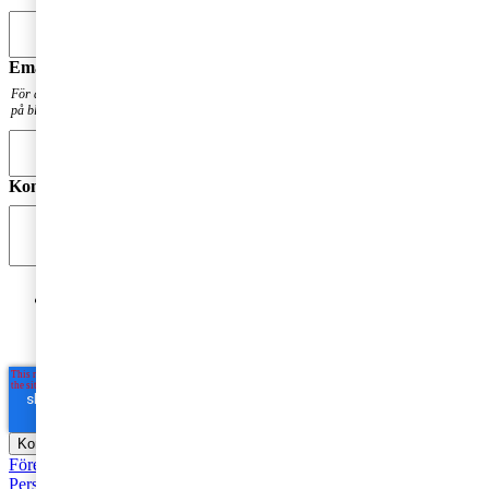
Email
*
För att få en notis när din fråga har besvarats. Din mailadress kommer inte att publiceras
på bloggen.
Kommentar
*
Jag godkänner PwC:s behandling av mina personuppgifter
i syfte att kommunicera och tillhandahålla
marknadsföringsmaterial.
Läs hela Integritetspolicyn här
*
Företagsbeskattning
Fåmansföretag
Moms, tull och punktskatter
Personbeskattning
Seminarier och utbildningar
Base Erosion and