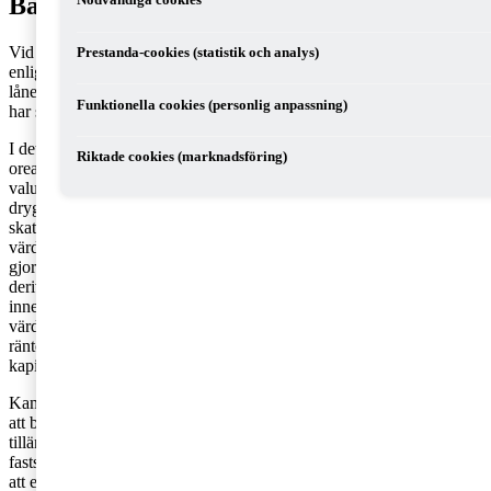
Bakgrund
Nödvändiga cookies
Vid tillämpningen av ränteavdragsbegränsningsreglerna omfattas
Prestanda-cookies (statistik och analys)
enligt räntedefinitionen bland annat valutakursförändringar på
lånefordringar och skulder i utländsk valuta för vilka valutarisken
Funktionella cookies (personlig anpassning)
har säkrats genom ett derivatinstrument.
I det aktuella målet hade ett bolag under beskattningsåret 2019 en
Riktade cookies (marknadsföring)
orealiserad värdeuppgång på derivatinstrument som säkrade
valutakursförändringar på lån i utländsk valuta. Beloppet uppgick till
drygt 200 miljoner kronor och redovisades av bolaget som en ej
skattepliktig intäkt. Skatteverket beslutade att beskatta bolaget för
värdeuppgången och påförde skattetillägg. Bolaget överklagade och
gjorde gällande att det saknas lagstöd för att värdeförändringar på
derivatinstrument ska beskattas löpande. Enligt bolagets uppfattning
innebar bestämmelsen om löpande värdering endast att
värdeförändringar på vissa derivatinstrument ska ingå i företagets
räntenetto, men att själva beskattningen ska ske först vid avyttring av
kapitaltillgången.
Kammarrätten i Stockholm delade bolagets uppfattning och menade
att bestämmelsen om löpande värdering endast hade betydelse vid
tillämpningen av reglerna om ränteavdragsbegränsning, inte för att
fastställa beskattningstidpunkten. Kammarrätten framhöll dessutom
att enligt legalitetsprincipen krävs tydligt lagstöd för att kunna