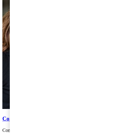
Constantina Boberg & Petra Steen
Constantina Boberg och Petra Steen arbetar som skatterådgivare på