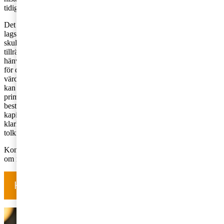
tidigare års hantering för att identifiera eventuella risker.
Det kan dock noteras att även om HFD:s tolkning ligger i linje med
lagstiftarens intention och skapar en symmetri mellan hanteringen av
skulden och derivatet, kan det diskuteras huruvida lagtexten i sig är
tillräckligt tydlig i detta avseende. Den bestämmelse som 24:4
hänvisar till, det vill säga 14:8, reglerar inte beskattningstidpunkten
för den underliggande kapitaltillgången utan anger enbart till vilket
värde en fordran eller skuld ska tas upp till vid beskattningen. Det
kan också tilläggas att reglerna om ränteavdragsbegränsning har som
primärt syfte att begränsa avdrag för räntekostnader och inte att
bestämma den faktiska beskattningstidpunkten för vissa typer av
kapitaltillgångar. Avgörandet är dock välkommet i sak, då det skapar
klarhet i en situation där lagtexten lämnat utrymme för olika
tolkningar.
Kontakta oss gärna om ni har frågor om hur domen påverkar er eller
om ni vill diskutera hanteringen av räntereglerna i er verksamhet.
Har du frågor om skatt? Kontakta oss