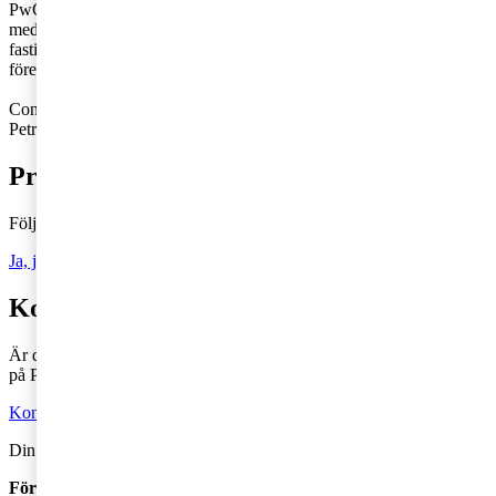
PwC:s kontor i Uppsala respektive Linköping. Constantina arbetar
med företagsbeskattning och är särskilt inriktad på skattefrågor för
fastighetsbolag. Petra arbetar med nationell och internationell
företagsbeskattning.
Constantina: 010-212 66 64,
constantina.boberg@pwc.com
Petra: 070-689 11 21,
petra.steen@pwc.com
Prenumerera på Tax matters
Följ vår blogg och håll dig uppdaterad på det senaste inom skatt
Ja, jag vill prenumerera på Tax matters
Kontakta en skatterådgivare
Är du intresserad av våra tjänster och vill komma i kontakt med oss
på PwC?
Kontakta oss
Din kommentar publiceras i anslutning till blogginlägget.
Förnamn
*