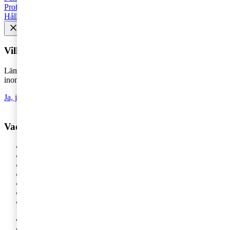
Profit Shifting (BEPS)
Rekommenderad
Företagsbeskattning
Hållbarhet
Vill du få senaste nytt i inkorgen?
Lämna din e-postadress för att hålla dig uppdaterad på det senaste
inom skatt - direkt i din inkorg.
Ja, jag vill prenumerera på Tax matters
Vad vill du ha hjälp med?
Våra tjänster
Revision
Skatterådgivning
Digital Services
HR-rådgivning
Hållbar affärsutveckling
Legal
IPO / Börsintroduktion
Finansiell rapportering