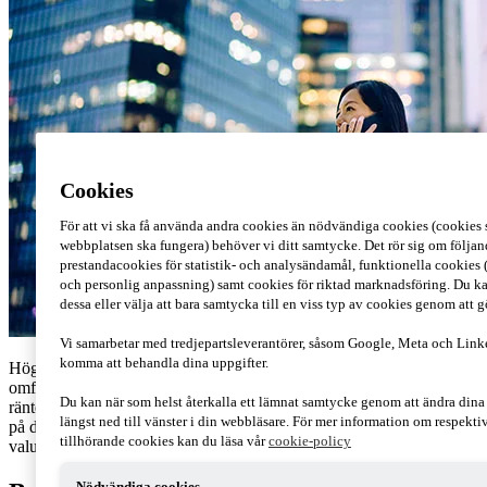
Cookies
För att vi ska få använda andra cookies än nödvändiga cookies (cookies s
webbplatsen ska fungera) behöver vi ditt samtycke. Det rör sig om följan
prestandacookies för statistik- och analysändamål, funktionella cookies 
och personlig anpassning) samt cookies för riktad marknadsföring. Du ka
dessa eller välja att bara samtycka till en viss typ av cookies genom att 
Vi samarbetar med tredjepartsleverantörer, såsom Google, Meta och Link
komma att behandla dina uppgifter.
Högsta förvaltningsdomstolen (HFD) slår fast att företag som
omfattas av reglerna om avdragsbegränsning för negativa
Du kan när som helst återkalla ett lämnat samtycke genom att ändra din
räntenetton ska beskattas löpande för orealiserade värdeförändringar
längst ned till vänster i din webbläsare. För mer information om respekt
på derivatinstrument som säkrar skulder eller fordringar i utländsk
tillhörande cookies kan du läsa vår
cookie-policy
valuta.