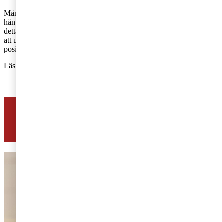
Många styrelseledamöter som riskerar personligt betalningsansvar
hänvisar till okunskap om vad ett styrelseuppdrag innebär. Som
detta, och andra rättsfall visar, är det dock i praktiken mycket svårt
att undvika ansvaret genom att hänvisa till okunskap och att
positionen som styrelseledamot främst varit symbolisk.
Läs också:
3 saker du alltid har ansvar för som styrelseledamot
Har du en fråga om lagar och regler? Ställ
den här!