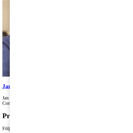
Jan Schütz
Jan Schütz is working at PwC´s office in Jönköping as a tax adviser.
Contact: +46 (0)10-212 52 30,
jan.schuetz@pwc.com
Prenumerera på bloggen
Följ vår blogg och få insikter som driver tillväxt