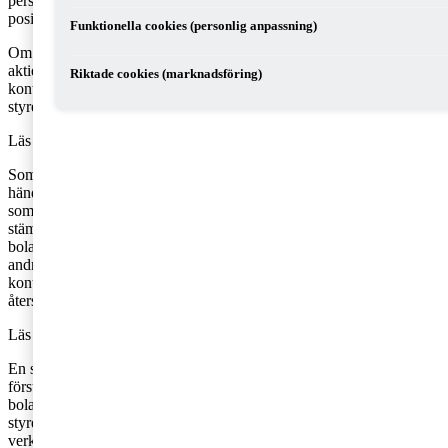
personligt betalningsansvarig för bolagets skulder även om din
position som styrelseledamot främst har varit symbolisk.
Funktionella cookies (personlig anpassning)
Om det finns skäl att anta att mer än hälften av bolagets registrerade
aktiekapital har förbrukats, ska styrelsen genast upprätta
Riktade cookies (marknadsföring)
kontrollbalansräkning. Om detta inte sker, kan du som
styrelseledamot bli personligt betalningsskyldig för bolagets skulder.
Läs också:
Förbrukat eget kapital – vad är det?
Som styrelseledamot blir du också betalningsansvarig om styrelsen i
händelse av kapitalbrist inte kallar till en så kallad kontrollstämma
som ska pröva om bolaget ska gå i likvidation eller inte. Om
stämman kommer fram till att bolaget inte ska likvideras måste
bolaget inom åtta månader efter den första kontrollstämman hålla en
andra kontrollstämma där det läggs fram en ny
kontrollbalansräkning som visar att bolagets aktiekapital har
återställts.
Läs också:
Kontrollbalansräkning – när behövs den?
En styrelseledamot som kan visa att han eller hon inte har agerat
försumligt under ansvarsperioden undgår dock personligt ansvar för
bolagets skulder. Men även om du anser att du endast har suttit i
styrelsen ”på papperet” och inte aktivt deltagit i bolagets
verksamhet, kan du anses ha agerat försumligt som styrelseledamot.