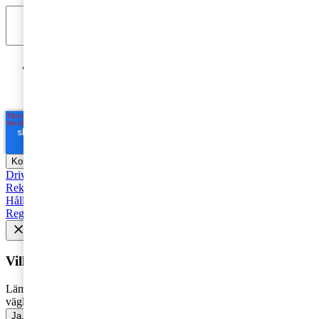
Jag godkänner PwC:s behandling av mina personuppgifter
i syfte att kommunicera och tillhandahålla
marknadsföringsmaterial.
Läs hela Integritetspolicyn här
*
Driva företag
Äga företag
Skatt och regelverk
Affärsutveckling
Rekommenderad
Starta företag
Trender
Revision
Marknadsföring
Hållbarhet
Styrelse
Avveckla
Pension
Strategi
Fåmansföretag
Regelverk
Tillväxt
AI
HR och Talent Management
Vill du få senaste nytt i inkorgen?
Lämna din e-postadress för att få marknadsinsikter, tips och
vägledning inom allt som rör företagande - direkt i din inkorg.
Ja, jag vill prenumerera på Företagarbloggen