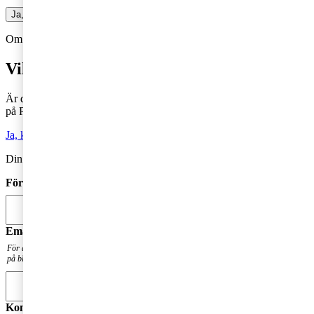
Ja, jag vill prenumerera på Företagarbloggen
Om du inte får fram något formulär via knappen ovan,
Klicka här!
Vill du veta mer?
Är du intresserad av våra tjänster och vill komma i kontakt med oss
på PwC?
Ja, kontakta mig
Din kommentar publiceras i anslutning till blogginlägget.
Förnamn
*
Email
*
För att få en notis när din fråga har besvarats. Din mailadress kommer inte att publiceras
på bloggen.
Kommentar
*