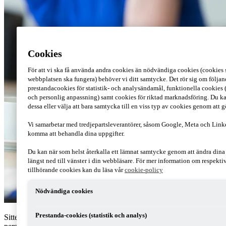
Cookies
För att vi ska få använda andra cookies än nödvändiga cookies (cookies s
webbplatsen ska fungera) behöver vi ditt samtycke. Det rör sig om följan
prestandacookies för statistik- och analysändamål, funktionella cookies 
och personlig anpassning) samt cookies för riktad marknadsföring. Du ka
dessa eller välja att bara samtycka till en viss typ av cookies genom att 
Vi samarbetar med tredjepartsleverantörer, såsom Google, Meta och Link
komma att behandla dina uppgifter.
Du kan när som helst återkalla ett lämnat samtycke genom att ändra din
längst ned till vänster i din webbläsare. För mer information om respekt
tillhörande cookies kan du läsa vår
cookie-policy
Nödvändiga cookies
Prestanda-cookies (statistik och analys)
Sitter du i styrelsen för ett aktiebolag med kapitalbrist? Då kan du bli