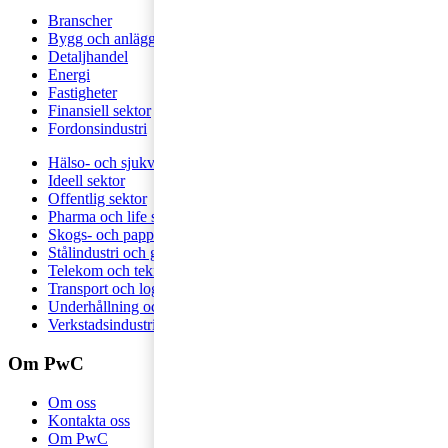
Branscher
Bygg och anläggning
Detaljhandel
Energi
Fastigheter
Finansiell sektor
Fordonsindustri
Hälso- och sjukvård
Ideell sektor
Offentlig sektor
Pharma och life sciences
Skogs- och pappersindustri
Stålindustri och gruvnäring
Telekom och teknologi
Transport och logistik
Underhållning och media
Verkstadsindustri
Om PwC
Om oss
Kontakta oss
Om PwC