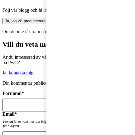
Följ vår blogg och få insikter som driver tillväxt
Ja, jag vill prenumerera på Företagarbloggen
Om du inte får fram något formulär via knappen ovan,
Klicka här!
Vill du veta mer?
Är du intresserad av våra tjänster och vill komma i kontakt med oss
på PwC?
Ja, kontakta mig
Din kommentar publiceras i anslutning till blogginlägget.
Förnamn
*
Email
*
För att få en notis när din fråga har besvarats. Din mailadress kommer inte att publiceras
på bloggen.