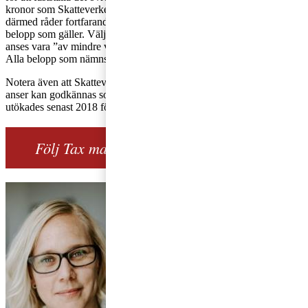
kronor som Skatteverket menar kan godtas, har inte prövats och
därmed råder fortfarande en viss osäkerhet kring vilket högsta
belopp som gäller. Väljer arbetsgivaren att utge belopp över vad som
anses vara ”av mindre värde”, ska överstigande belopp beskattas.
Alla belopp som nämns ovan är inklusive moms.
Notera även att Skatteverket har specificerat vilka aktiviteter de
anser kan godkännas som skattefria friskvårdsaktiviteter. Listan
utökades senast 2018 för att även inkludera golf och ridning.
Följ Tax matters, Sveriges skatteblogg!