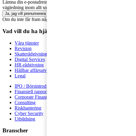
Lämna din e-postadress för att få marknadsinsikter, tips och
vägledning inom allt som rör företagande - direkt i din inkorg.
Ja, jag vill prenumerera på Företagarbloggen
Om du inte får fram något formulär via knappen ovan,
klicka här!
Vad vill du ha hjälp med?
Våra tjänster
Revision
Skatterådgivning
Digital Services
HR-rådgivning
Hållbar affärsutveckling
Legal
IPO / Börsintroduktion
Finansiell rapportering
Corporate Finance
Consulting
Riskhantering
Cyber Security
Utbildning
Branscher