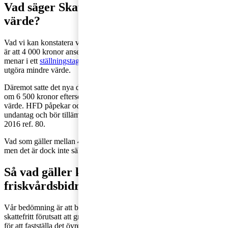
Vad säger Skatteverket utgör mindre
värde?
Vad vi kan konstatera via tidigare dom från HFD (HFD 2018 ref. 2)
är att 4 000 kronor anses utgöra mindre värde och Skatteverket
menar i ett
ställningstagande
(2018-01-24) att 5 000 kronor bör
utgöra mindre värde.
Däremot satte det nya domslutet från HFD mål nr 6561-18 ett tak
om 6 500 kronor eftersom detta belopp inte anses utgöra mindre
värde. HFD påpekar också att bestämmelserna om skattefrihet utgör
undantag och bör tillämpas restriktivt, se HFD 2015 ref. 1 och HFD
2016 ref. 80.
Vad som gäller mellan 4 000 kronor upp till 6 499 kronor är osäkert,
men det är dock inte säkert att en domstol skulle hålla med.
Så vad gäller kring beskattning av
friskvårdsbidrag?
Vår bedömning är att bidrag upp till 4 000 kronor kan utges
skattefritt förutsatt att grundkraven är uppfyllda men domslut behövs
för att fastställa det övre taket för skattefrihet. Belopp om 5 000