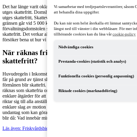
Det har länge varit oklart till vilket belopp friskvårdsbidrag kan
Vi samarbetar med tredjepartsleverantörer, såsom
utges skattefritt. Domslut indikerade tidigare att 4 000 kronor kunde
att behandla dina uppgifter.
utges skattefritt, Skatteverket har genom ställningstagande angett att
gränsen går vid 5 000 kronor och nyligen kom en dom från Högsta
Du kan när som helst återkalla ett lämnat samtyc
förvaltningsdomstolen som anger att 6 500 kronor inte kan utges
längst ned till vänster i din webbläsare. För mer 
skattefritt. Det verkar alltså råda osäkerhet kring vad som gäller. Vi
tillhörande cookies kan du läsa vår
cookie-policy
försöker bena ut hur vi tolkar läget.
Nödvändiga cookies
När räknas friskvårdsbidrag som
skattefritt?
Prestanda-cookies (statistik och analys)
Huvudregeln i Inkomstskattelagen anger att förmåner som en person
Funktionella cookies (personlig anpassning)
får på grund av tjänst ska beskattas. Det finns vissa undantag då
förmånen blir skattefri. Till exempel ska personalvårdsförmåner
räknas som skattefria o
m
förmånen är av mindre värde och består av
Riktade cookies (marknadsföring)
enklare åtgärder för att skapa trivsel i arbetet
och
om
erbjudandet
riktar sig till alla anställda. Det gäller bland annat möjlighet till
enklare slag av motion och annan friskvård. Det finns alltså
undantag som kan göra ett friskvårdsbidrag skattefritt men frågan
blir då: Vad innebär mindre värde?
Läs även: Friskvårdsbidrag - detta gäller och så får du det att funka