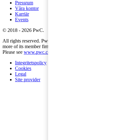
Pressrum
Våra kontor
Karriär
Events
©
2018
-
2026
PwC
.
All rights reserved. PwC refers to the PwC network and/or one or
more of its member firms, each of which is a separate legal entity.
Please see
www.pwc.com/structure
for further details.
Integritetspolicy
Cookies
Legal
Site provider