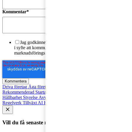
Kommentar
*
Jag godkänner PwC:s behandling av mina personuppgifter
i syfte att kommunicera och tillhandahålla
marknadsföringsmaterial.
Läs hela Integritetspolicyn här
*
Driva företag
Äga företag
Skatt och regelverk
Affärsutveckling
Rekommenderad
Starta företag
Trender
Revision
Marknadsföring
Hållbarhet
Styrelse
Avveckla
Pension
Strategi
Fåmansföretag
Regelverk
Tillväxt
AI
HR och Talent Management
Vill du få senaste nytt i inkorgen?