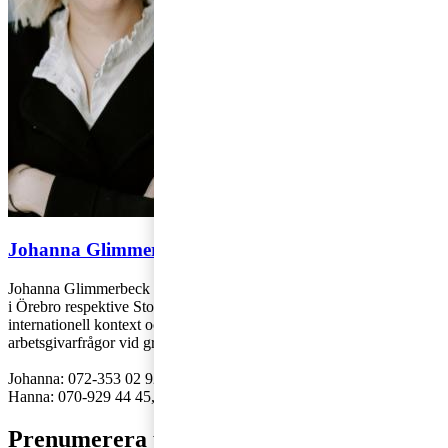
Johanna Glimmerbeck och Hanna Ekelund
Johanna Glimmerbeck och Hanna Ekelund arbetar på PwC:s kontor
i Örebro respektive Stockholm med individbeskattning och frågor i
internationell kontext och är särskilt specialiserade kring
arbetsgivarfrågor vid gränsöverskridande personal.
Johanna: 072-353 02 92,
johanna.glimmerbeck@pwc.com
Hanna: 070-929 44 45,
hanna.ekelund@pwc.com
Prenumerera på bloggen