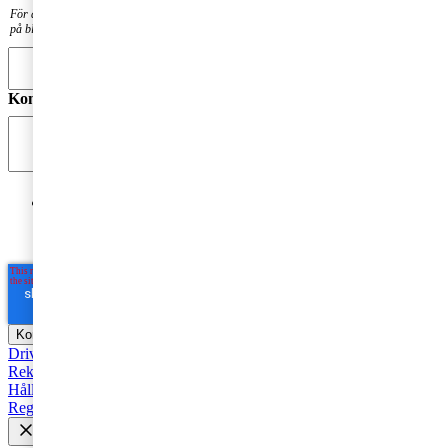
För att få en notis när din fråga har besvarats. Din mailadress kommer inte att publiceras
på bloggen.
Kommentar
*
Jag godkänner PwC:s behandling av mina personuppgifter
i syfte att kommunicera och tillhandahålla
marknadsföringsmaterial.
Läs hela Integritetspolicyn här
*
Driva företag
Äga företag
Skatt och regelverk
Affärsutveckling
Rekommenderad
Starta företag
Trender
Revision
Marknadsföring
Hållbarhet
Styrelse
Avveckla
Pension
Strategi
Fåmansföretag
Regelverk
Tillväxt
AI
HR och Talent Management