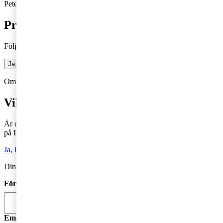
Peter: +46 10 213 04 38,
peter.x.heyne@pwc.com
Prenumerera på bloggen
Följ vår blogg och få insikter som driver tillväxt
Ja, jag vill prenumerera på Företagarbloggen
Om du inte får fram något formulär via knappen ovan,
Klicka här!
Vill du veta mer?
Är du intresserad av våra tjänster och vill komma i kontakt med oss
på PwC?
Ja, kontakta mig
Din kommentar publiceras i anslutning till blogginlägget.
Förnamn
*
Email
*