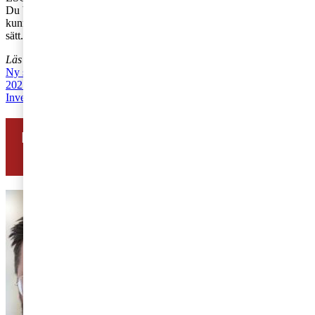
Du bör därför redan nu börja arbeta aktivt med dessa frågor för att
kunna möta omvärldens förväntningar på ett öppet och trovärdigt
sätt.
Läs gärna tidigare artiklar i vår systerblogg Tax matters:
Ny skattestandard tar plats i hållbarhetsrapporteringen från och med
2021
Investerare backar ytterligare transparens på skatteområdet
Har du frågor om skatt? Kontakta oss så
hjälper vi dig >>