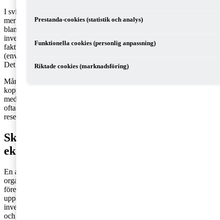
I sviterna av coronapandemin har fokus och förväntningar ökat än
Prestanda-cookies (statistik och analys)
mer på företag och organisationer att ha en hållbar inställning till
bland annat klimatförändringar, värdekedjor och hållbara
investeringar. Detta ökade intresse bekräftas bland annat av det
Funktionella cookies (personlig anpassning)
faktum att ca 71 miljarder dollar investerades inom ESG
(environmental, social and governance) mellan april och juni 2020.
Det rapporterar Financial Times, i följande
artikel
.
Riktade cookies (marknadsföring)
Många är redan medvetna om dessa ökade förväntningar. De
kopplar ihop hållbarhet med företagets renommé och de är öppna
med deras inställning till miljöfrågor och barnarbete. Dock håller de
ofta skattefrågan utanför hållbarhetsagendan. De är också mer
reserverade kring frågan hur mycket skatter de betalar.
Skatteinbetalningar - det största
ekonomiska bidraget till samhället
En av anledningarna till detta är att många företag och
organisationer fortfarande anser att skatt är en fråga som enbart berör
företaget och inte omvärlden eller externa aktörer. Fortfarande finns
uppfattningen att skattefrågan enbart ska hanteras för att tillgodose
investerarnas behov och att andra intressenter som kunder, anställda
och omvärlden inte anses beröras av denna fråga. Detta trots att