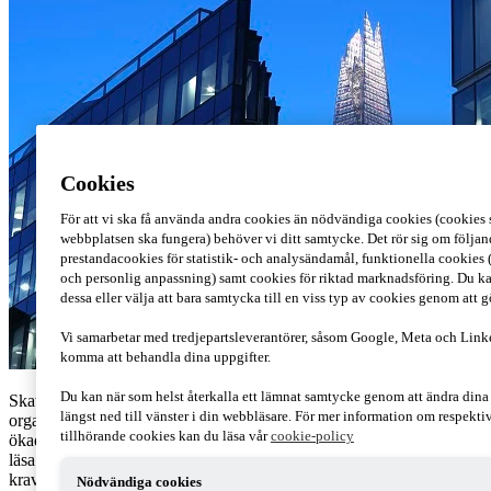
Cookies
För att vi ska få använda andra cookies än nödvändiga cookies (cookies s
webbplatsen ska fungera) behöver vi ditt samtycke. Det rör sig om följan
prestandacookies för statistik- och analysändamål, funktionella cookies 
och personlig anpassning) samt cookies för riktad marknadsföring. Du ka
dessa eller välja att bara samtycka till en viss typ av cookies genom att 
Vi samarbetar med tredjepartsleverantörer, såsom Google, Meta och Link
komma att behandla dina uppgifter.
Du kan när som helst återkalla ett lämnat samtycke genom att ändra din
Skatt är inte ännu en självklar del av företagens och
längst ned till vänster i din webbläsare. För mer information om respekt
organisationernas hållbarhetsarbete. Detta trots de senaste årens
tillhörande cookies kan du läsa vår
cookie-policy
ökade krav på transparens och öppenhet i skattefrågor. Här kan du
läsa om de åtgärder som du kan behöva vidta för att efterleva
kraven.
Nödvändiga cookies