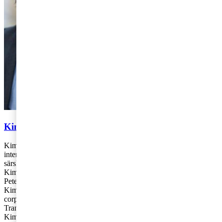
Kim Jokinen och Peter Heyne
Kim Jokinen och Peter Heyne arbetar med nationell och
internationell företagsbeskattning på PwC:s kontor i Stockholm med
särskilt fokus på strategifrågor.
Kim: 010-212 49 08,
kim.jokinen@pwc.com
Peter: 010-213 04 38,
peter.x.heyne@pwc.com
Kim Jokinen and Peter Heyne works with national and international
corporate taxation at PwC’s office in Stockholm, specialising in Tax
Transparency.
Kim: +46 10 212 49 08,
kim.jokinen@pwc.com