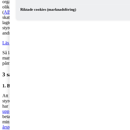
organisation styrelsen företräder. Som styrelseledamot finns en rad
olika lagar att förhålla sig till, där framförallt aktiebolagslagen
Riktade cookies (marknadsföring)
(
ABL
), årsredovisningslagen (
ÅRL
), bokföringslagen (
BFL
) och
skatteförfarandelagen är några. Du kan inte hålla reda på alla
lagtexter, men inte desto mindre är det är viktigt att förstå hur
styrelsearbetet är organiserat. Även om du kan delegera ansvar till
andra bär varje styrelseledamot allt som oftast ett solidariskt ansvar.
Läs också: 5 anledningar att utöka företagets styrelse
Så länge företaget går bra och att ordningen i övrigt är god, kanske
man inte funderar över dessa frågor. Men det finns anledning att
påminna om de ansvarsområden som en styrelseledamot alltid har.
3 saker du alltid har ansvar för som styrelseledamot
1. Betalningsansvar
Att hålla koll på hur ekonomin går i bolaget är oerhört viktigt –
styrelsens ledamöter kan bli betalningsansvariga om styrelsen inte
har fullgjort sina skyldigheter
när en kontrollbalansräkning ska
upprättas
. Det finns också andra situationer då du kan bli
betalningsskyldig: Olaglig värdeöverföring (bolagets förmögenhet
minskar utan affärsmässig karaktär för bolaget),
för sent inlämnad
årsredovisning
och för sent inbetalda skatter.