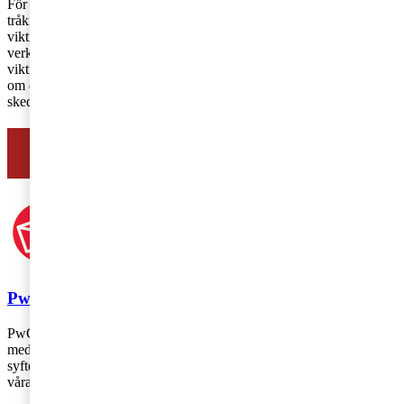
För att du som styrelseledamot inte ska hamna i blåsväder när
tråkigheter är ett faktum gäller det att du är förberedd. Det är därför
viktigt att all formalia finns på plats, att du är väl insatt i
verksamheten och att lagar och regler följs i bolaget. Även här är det
viktigt att beslutsunderlagen är väl dokumenterade – reservera dig
om du inte håller med. Gör du det inte kan det straffa sig i ett senare
skede.
Välkommen att kontakta oss!
PwC
PwC Sverige är marknadsledande inom revision och rådgivning
med 2 700 medarbetare runt om i landet – vi finns där du finns! Vårt
syfte är att skapa förtroende i samhället och lösa viktiga problem och
våra värderingar genomsyrar allt vi gör.