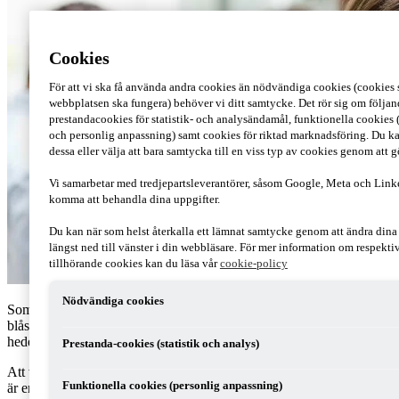
Cookies
För att vi ska få använda andra cookies än nödvändiga cookies (cookies s
webbplatsen ska fungera) behöver vi ditt samtycke. Det rör sig om följan
prestandacookies för statistik- och analysändamål, funktionella cookies 
och personlig anpassning) samt cookies för riktad marknadsföring. Du ka
dessa eller välja att bara samtycka till en viss typ av cookies genom att 
Vi samarbetar med tredjepartsleverantörer, såsom Google, Meta och Link
komma att behandla dina uppgifter.
Du kan när som helst återkalla ett lämnat samtycke genom att ändra din
längst ned till vänster i din webbläsare. För mer information om respekt
tillhörande cookies kan du läsa vår
cookie-policy
Nödvändiga cookies
Som styrelseledamot bör du vara medveten om att du kan hamna i
blåsväder om bolaget får problem. Styrelsearbete är ett fint
hedersuppdrag som är förknippat med stort ansvar.
Prestanda-cookies (statistik och analys)
Att vara styrelseledamot är en roll som kommer med stort ansvar. Du
Funktionella cookies (personlig anpassning)
är en del i att utveckla verksamheten i det företag eller den