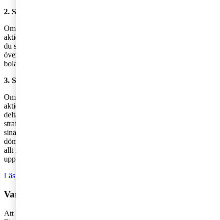
2. Skadeståndsansvar
Om styrelsen uppsåtligen eller av oaktsamhet skadar bolaget,
aktieägare eller annan i samband med att de utför sitt uppdrag kan
du som ledamot bli föremål för skadeståndsansvar. Här krävs att
överträdelse skett av
aktiebolagslagen
,
årsredovisningslagen
eller
bolagsordningen.
3. Straffansvar
Om det har tagits ut förbjudna lån i aktiebolaget, om man inte fört
aktiebok eller inte gjort det möjligt att för annan styrelseledamot att
delta vid styrelsemöten och beslut kan du som styrelseledamot ha
straffansvar. Vidare får man heller inte i privata aktiebolag sprida
sina aktier via annonsering. Straffansvaret innebär att man kan bli
dömd om man handlar i strid med dessa regler. Påföljden för detta är
allt från böter till högst ett års fängelse. Här gäller det därför att se
upp!
Läs också: 5 vanliga fallgropar för styrelsen
Var en förberedd styrelseledamot
Att hamna i någon av ovanstående situationer är förstås inte kul alls.