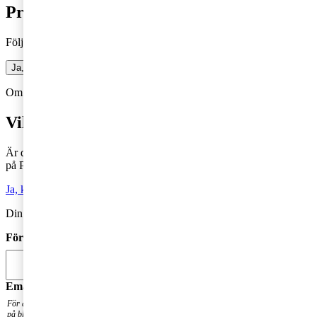
Prenumerera på bloggen
Följ vår blogg och få insikter som driver tillväxt
Ja, jag vill prenumerera på Företagarbloggen
Om du inte får fram något formulär via knappen ovan,
Klicka här!
Vill du veta mer?
Är du intresserad av våra tjänster och vill komma i kontakt med oss
på PwC?
Ja, kontakta mig
Din kommentar publiceras i anslutning till blogginlägget.
Förnamn
*
Email
*
För att få en notis när din fråga har besvarats. Din mailadress kommer inte att publiceras
på bloggen.