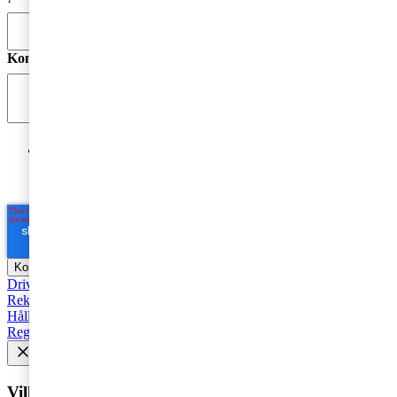
Kommentar
*
Jag godkänner PwC:s behandling av mina personuppgifter
i syfte att kommunicera och tillhandahålla
marknadsföringsmaterial.
Läs hela Integritetspolicyn här
*
Driva företag
Äga företag
Skatt och regelverk
Affärsutveckling
Rekommenderad
Starta företag
Trender
Revision
Marknadsföring
Hållbarhet
Styrelse
Avveckla
Pension
Strategi
Fåmansföretag
Regelverk
Tillväxt
AI
HR och Talent Management
Vill du få senaste nytt i inkorgen?