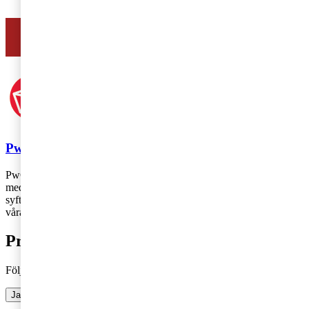
Se hur vi hjälper entreprenörer
PwC
PwC Sverige är marknadsledande inom revision och rådgivning
med 2 700 medarbetare runt om i landet – vi finns där du finns! Vårt
syfte är att skapa förtroende i samhället och lösa viktiga problem och
våra värderingar genomsyrar allt vi gör.
Prenumerera på bloggen
Följ vår blogg och få insikter som driver tillväxt
Ja, jag vill prenumerera på Företagarbloggen