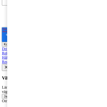
Jag godkänner PwC:s behandling av mina personuppgifter
i syfte att kommunicera och tillhandahålla
marknadsföringsmaterial.
Läs hela Integritetspolicyn här
*
Driva företag
Äga företag
Skatt och regelverk
Affärsutveckling
Rekommenderad
Starta företag
Trender
Revision
Marknadsföring
Hållbarhet
Styrelse
Avveckla
Pension
Strategi
Fåmansföretag
Regelverk
Tillväxt
AI
HR och Talent Management
Vill du få senaste nytt i inkorgen?
Lämna din e-postadress för att få marknadsinsikter, tips och
vägledning inom allt som rör företagande - direkt i din inkorg.
Ja, jag vill prenumerera på Företagarbloggen
Om du inte får fram något formulär via knappen ovan,
klicka här!