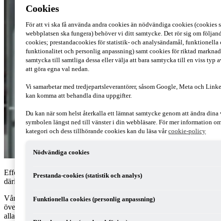
Cookies
För att vi ska få använda andra cookies än nödvändiga cookies (cookies s
webbplatsen ska fungera) behöver vi ditt samtycke. Det rör sig om följand
cookies; prestandacookies för statistik- och analysändamål, funktionella
funktionalitet och personlig anpassning) samt cookies för riktad markna
samtycka till samtliga dessa eller välja att bara samtycka till en viss ty
att göra egna val nedan.
Vi samarbetar med tredjepartsleverantörer, såsom Google, Meta och Linke
kan komma att behandla dina uppgifter.
Du kan när som helst återkalla ett lämnat samtycke genom att ändra dina 
symbolen längst ned till vänster i din webbläsare. För mer information o
kategori och dess tillhörande cookies kan du läsa vår
cookie-policy
Nödvändiga cookies
Effektivisera revisorns arbete genom rätt förberedelser och minska
Prestanda-cookies (statistik och analys)
därigenom dina kostnader för revisionen. Så här gör du!
Våren är högsäsong för alla revisorer och redovisningskonsulter –
Funktionella cookies (personlig anpassning)
över hela landet räknas och kalkyleras det för fullt. Majoriteten av
alla aktiebolag i Sverige har kalenderår som räkenskapsår, det vill