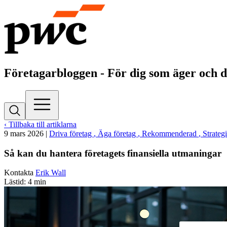
Företagarbloggen - För dig som äger och d
‹ Tillbaka till artiklarna
9 mars 2026
|
Driva företag
, Äga företag
, Rekommenderad
, Strategi
Så kan du hantera företagets finansiella utmaningar
Kontakta
Erik Wall
Lästid: 4 min