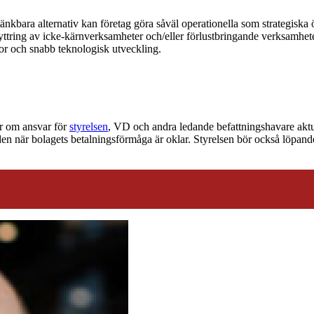
änkbara alternativ kan företag göra såväl operationella som strategiska ö
 Avyttring av icke-kärnverksamheter och/eller förlustbringande verksamhe
kor och snabb teknologisk utveckling.
gor om ansvar för
styrelsen
, VD och andra ledande befattningshavare aktua
nden när bolagets betalningsförmåga är oklar. Styrelsen bör också löpan