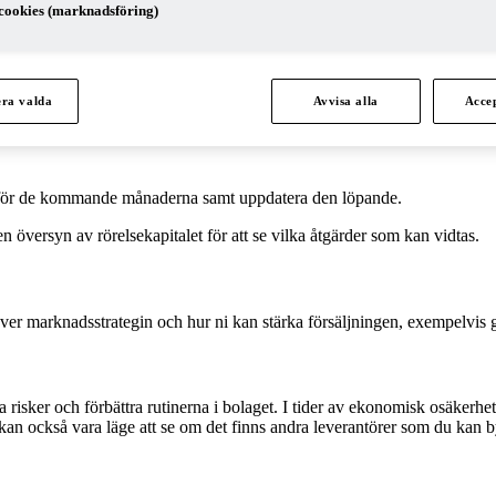
nansiella utmaningar
cookies (marknadsföring)
tnader som går att skära utan att den långsiktiga verksamheten påverka
era valda
Avvisa alla
Accep
lan för de kommande månaderna
samt uppdatera den löpande.
en översyn av rörelsekapitalet för att se vilka åtgärder som kan vidtas.
ver marknadsstrategin och hur ni kan stärka försäljningen, exempelvis g
ska risker och förbättra rutinerna i bolaget. I tider av ekonomisk osäkerhe
et kan också vara läge att se om det finns andra leverantörer som du kan by