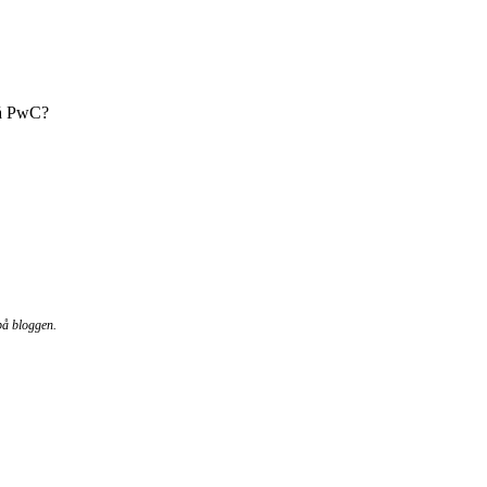
på PwC?
på bloggen.