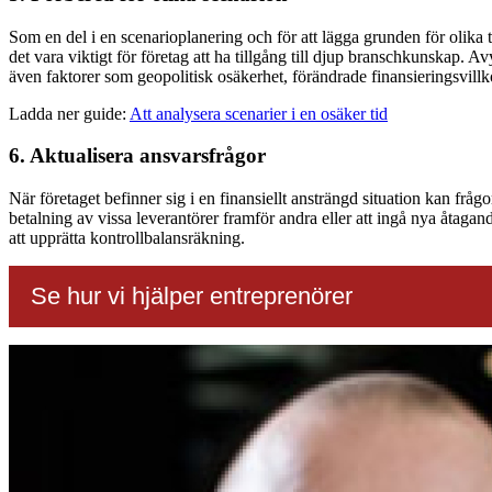
Som en del i en scenarioplanering och för att lägga grunden för olika t
det vara viktigt för företag att ha tillgång till djup branschkunskap.
även faktorer som geopolitisk osäkerhet, förändrade finansieringsvill
Ladda ner guide:
Att analysera scenarier i en osäker tid
6. Aktualisera ansvarsfrågor
När företaget befinner sig i en finansiellt ansträngd situation kan frå
betalning av vissa leverantörer framför andra eller att ingå nya åtaga
att upprätta kontrollbalansräkning.
Se hur vi hjälper entreprenörer