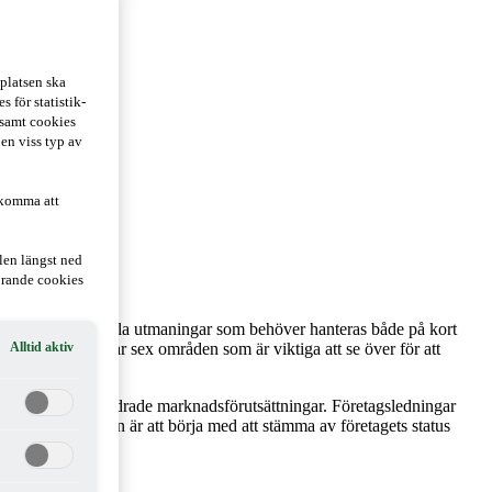
platsen ska
 för statistik-
 samt cookies
 en viss typ av
 komma att
len längst ned
hörande cookies
tälls inför finansiella utmaningar som behöver hanteras både på kort
Alltid aktiv
påverkan. Vi listar sex områden som är viktiga att se över för att
rfrågan och förändrade marknadsförutsättningar. Företagsledningar
. En rekommendation är att börja med att stämma av företagets status