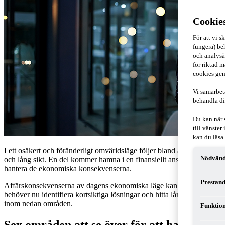
Cookie
För att vi 
fungera) beh
och analysä
för riktad m
cookies gen
Vi samarbet
behandla di
Du kan när 
till vänste
kan du läsa
I ett osäkert och föränderligt omvärldsläge följer bland annat ökande k
Nödvänd
och lång sikt. En del kommer hamna i en finansiellt ansträngd situation
hantera de ekonomiska konsekvenserna.
Prestand
Affärskonsekvenserna av dagens ekonomiska läge kan vara betydande o
behöver nu identifiera kortsiktiga lösningar och hitta långsiktiga reali
inom nedan områden.
Funktion