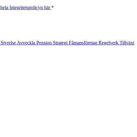
hela Integritetspolicyn här
*
t
Styrelse
Avveckla
Pension
Strategi
Fåmansföretag
Regelverk
Tillväxt