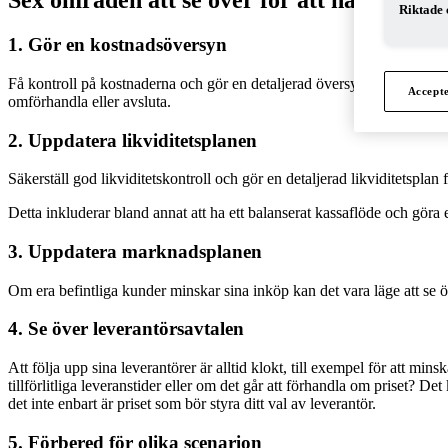
Sex områden att se över för att hantera fi
Riktade 
1. Gör en kostnadsöversyn
Få kontroll på kostnaderna och gör en detaljerad översyn av vilka kos
Accept
omförhandla eller avsluta.
2. Uppdatera likviditetsplanen
Säkerställ god likviditetskontroll och gör en detaljerad likviditetsp
Detta inkluderar bland annat att ha ett balanserat kassaflöde och göra 
3. Uppdatera marknadsplanen
Om era befintliga kunder minskar sina inköp kan det vara läge att se ö
4. Se över leverantörsavtalen
Att följa upp sina leverantörer är alltid klokt, till exempel för att min
tillförlitliga leveranstider eller om det går att förhandla om priset? D
det inte enbart är priset som bör styra ditt val av leverantör.
5. Förbered för olika scenarion