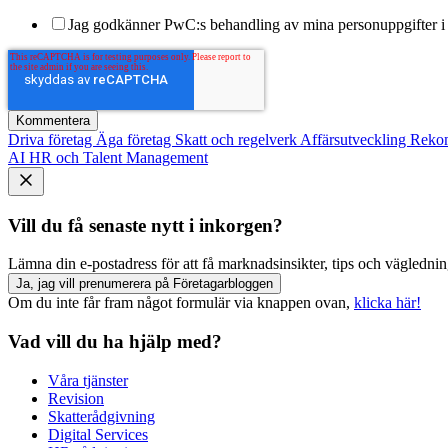
Jag godkänner PwC:s behandling av mina personuppgifter i 
Driva företag
Äga företag
Skatt och regelverk
Affärsutveckling
Reko
AI
HR och Talent Management
Vill du få senaste nytt i inkorgen?
Lämna din e-postadress för att få marknadsinsikter, tips och vägledning
Ja, jag vill prenumerera på Företagarbloggen
Om du inte får fram något formulär via knappen ovan,
klicka här!
Vad vill du ha hjälp med?
Våra tjänster
Revision
Skatterådgivning
Digital Services