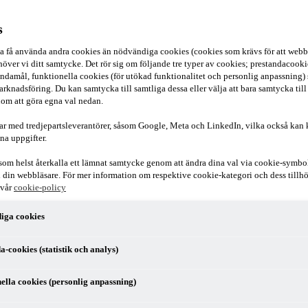
s
ska få använda andra cookies än nödvändiga cookies (cookies som krävs för att webb
över vi ditt samtycke. Det rör sig om följande tre typer av cookies; prestandacookies
ndamål, funktionella cookies (för utökad funktionalitet och personlig anpassning)
arknadsföring. Du kan samtycka till samtliga dessa eller välja att bara samtycka till
om att göra egna val nedan.
ar med tredjepartsleverantörer, såsom Google, Meta och LinkedIn, vilka också kan
na uppgifter.
som helst återkalla ett lämnat samtycke genom att ändra dina val via cookie-symbo
r i din webbläsare. För mer information om respektive cookie-kategori och dess till
 vår
cookie-policy
ostnader och risk för leveransstörningar, vilket gör att många företag s
iga cookies
 med likviditetsproblem, vikande försäljning och på sikt kraftig resultat
a-cookies (statistik och analys)
ch svårbedömda, inte minst till följd av ökade kostnader, osäker efte
stiska alternativ, specifika för sin industri och den rådande situationen
ella cookies (personlig anpassning)