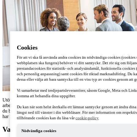
Cookies
För att vi ska få använda andra cookies än nödvändiga cookies (cookies s
webbplatsen ska fungera) behöver vi ditt samtycke. Det rör sig om följan
prestandacookies för statistik- och analysändamål, funktionella cookies 
och personlig anpassning) samt cookies för riktad marknadsföring. Du ka
dessa eller välja att bara samtycka till en viss typ av cookies genom att 
Vi samarbetar med tredjepartsleverantörer, såsom Google, Meta och Link
komma att behandla dina uppgifter.
Utöver lön till dina anställda betalar du som arbetsgivare även
arbetsgivaravgifter. Men vad går pengarna till och hur mycket ska
Du kan när som helst återkalla ett lämnat samtycke genom att ändra din
du betala? Här reder vi ut vilka skyldigheter och ansvar arbetsgivare
längst ned till vänster i din webbläsare. För mer information om respekt
har när det gäller arbetsgivaravgifter.
tillhörande cookies kan du läsa vår
cookie-policy
Vad är arbetsgivaravgifter?
Nödvändiga cookies