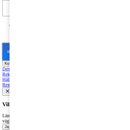
Jag godkänner PwC:s behandling av mina personuppgifter
i syfte att kommunicera och tillhandahålla
marknadsföringsmaterial.
Läs hela Integritetspolicyn här
*
Driva företag
Äga företag
Skatt och regelverk
Affärsutveckling
Rekommenderad
Starta företag
Trender
Revision
Marknadsföring
Hållbarhet
Styrelse
Avveckla
Pension
Strategi
Fåmansföretag
Regelverk
Tillväxt
AI
HR och Talent Management
Vill du få senaste nytt i inkorgen?
Lämna din e-postadress för att få marknadsinsikter, tips och
vägledning inom allt som rör företagande - direkt i din inkorg.
Ja, jag vill prenumerera på Företagarbloggen