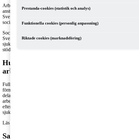
Arbetsgivaravgifter är de avgifter som arbetsgivare betalar för sina
Prestanda-cookies (statistik och analys)
anställda eller andra arbetstagare som får ersättning för arbete i
Sverige. Arbetsgivaravgifter bidrar till att finansiera
socialförsäkringssystemet.
Funktionella cookies (personlig anpassning)
Socialförsäkringen omfattar i stort sett alla som bor eller arbetar i
Sverige. I den ingår försäkringar och bidrag till barnfamiljer, till
Riktade cookies (marknadsföring)
sjuka, till personer med funktionsnedsättning, samt pensioner och
stöd till äldre och efterlevande.
Hur mycket ska arbetsgivare betala i
arbetsgivaravgifter?
Full arbetsgivaravgift är 31,42 procent av den bruttolön och
förmånsvärden du betalar ut. Det finns dock olika avgifter för olika
delar av socialförsäkringen, såsom föräldraförsäkringsavgift,
arbetsskadeavgift, arbetsmarknadsavgift, ålderspensionsavgift,
efterlevandepensionsavgift, allmän löneavgift och
sjukförsäkringsavgift.
Läs också:
Tjänstepension - mer än en hygienfaktor
Sammanställning av lagstadgade