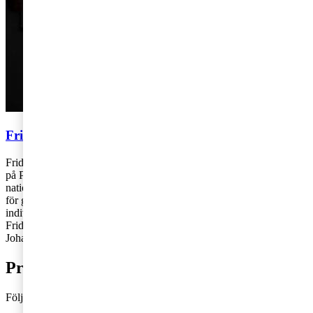
Frida Grahn & Johanna Glimmerbeck
Frida Grahn och Johanna Glimmerbeck arbetar som skatterådgivare
på PwC:s kontor i Stockholm respektive Örebro. Frida arbetar med
nationell och internationell individbeskattning samt arbetsgivarfrågor
för gränsöverskridande personal. Johanna arbetar med internationell
individ och bolagsbeskattning.
Frida: 072-155 88 89,
frida.grahn@pwc.com
Johanna: 072-353 02 92,
johanna.glimmerbeck@pwc.com
Prenumerera på bloggen
Följ vår blogg och få insikter som driver tillväxt