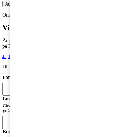
Ja, jag vill prenumerera på Företagarbloggen
Om du inte får fram något formulär via knappen ovan,
Klicka här!
Vill du veta mer?
Är du intresserad av våra tjänster och vill komma i kontakt med oss
på PwC?
Ja, kontakta mig
Din kommentar publiceras i anslutning till blogginlägget.
Förnamn
*
Email
*
För att få en notis när din fråga har besvarats. Din mailadress kommer inte att publiceras
på bloggen.
Kommentar
*