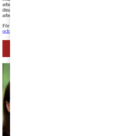
arbetsgivardeklarationen redovisar du de totala ersättningarna till
dina anställda, exempelvis bruttolöner, förmåner, traktamenten,
arbetsgivaravgifter och avdragen preliminärskatt.
För mer information: Se Skatteverkets sammanställning av
belopp
och procent inkomstår 2024
Se hur vi hjälper entreprenörer