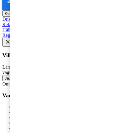
Driva företag
Äga företag
Skatt och regelverk
Affärsutveckling
Rekommenderad
Starta företag
Trender
Revision
Marknadsföring
Hållbarhet
Styrelse
Avveckla
Pension
Strategi
Fåmansföretag
Regelverk
Tillväxt
AI
HR och Talent Management
Vill du få senaste nytt i inkorgen?
Lämna din e-postadress för att få marknadsinsikter, tips och
vägledning inom allt som rör företagande - direkt i din inkorg.
Ja, jag vill prenumerera på Företagarbloggen
Om du inte får fram något formulär via knappen ovan,
klicka här!
Vad vill du ha hjälp med?
Våra tjänster
Revision
Skatterådgivning
Digital Services
HR-rådgivning