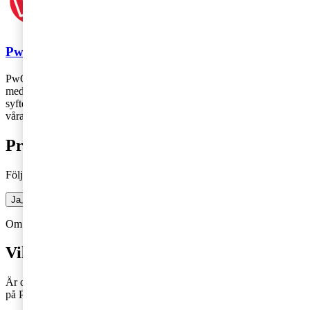
PwC
PwC Sverige är marknadsledande inom revision och rådgivning
med 2 700 medarbetare runt om i landet – vi finns där du finns! Vårt
syfte är att skapa förtroende i samhället och lösa viktiga problem och
våra värderingar genomsyrar allt vi gör.
Prenumerera på bloggen
Följ vår blogg och få insikter som driver tillväxt
Ja, jag vill prenumerera på Företagarbloggen
Om du inte får fram något formulär via knappen ovan,
Klicka här!
Vill du veta mer?
Är du intresserad av våra tjänster och vill komma i kontakt med oss
på PwC?