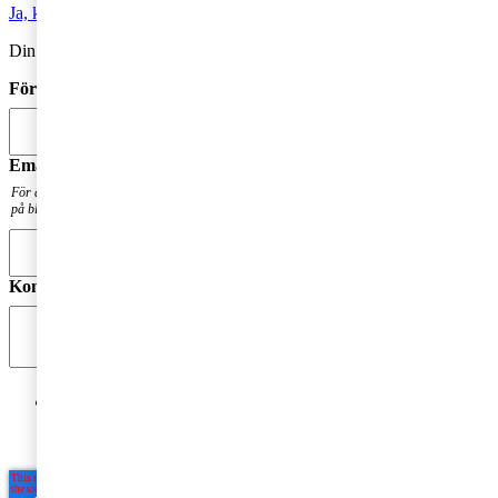
Ja, kontakta mig
Din kommentar publiceras i anslutning till blogginlägget.
Förnamn
*
Email
*
För att få en notis när din fråga har besvarats. Din mailadress kommer inte att publiceras
på bloggen.
Kommentar
*
Jag godkänner PwC:s behandling av mina personuppgifter
i syfte att kommunicera och tillhandahålla
marknadsföringsmaterial.
Läs hela Integritetspolicyn här
*