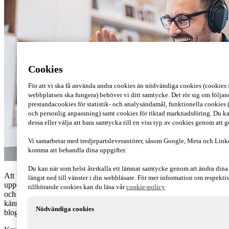
Cookies
För att vi ska få använda andra cookies än nödvändiga cookies (cookies s
webbplatsen ska fungera) behöver vi ditt samtycke. Det rör sig om följan
prestandacookies för statistik- och analysändamål, funktionella cookies 
och personlig anpassning) samt cookies för riktad marknadsföring. Du ka
dessa eller välja att bara samtycka till en viss typ av cookies genom att 
Vi samarbetar med tredjepartsleverantörer, såsom Google, Meta och Link
komma att behandla dina uppgifter.
Du kan när som helst återkalla ett lämnat samtycke genom att ändra din
Att vara ny i rollen som CFO är ett prestigefyllt och spännande
längst ned till vänster i din webbläsare. För mer information om respekt
uppdrag. Som CFO har du en central roll i företagets ledningsgrupp
tillhörande cookies kan du läsa vår
cookie-policy
och i det strategiska arbetet. Det är därför viktigt att du tidigt lär
känna verksamheten för att snabbt komma in i din nya roll. I detta
Nödvändiga cookies
blogginlägg ger vi dig tips på hur du kan få en bra start.