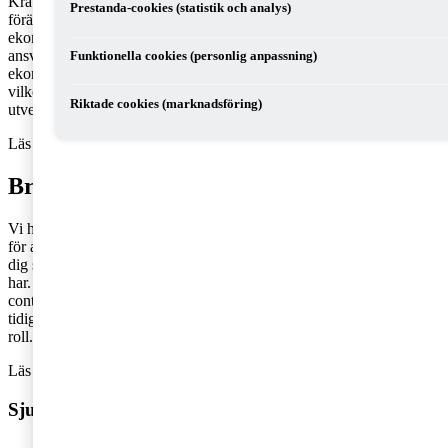
Kraven på dig som
CFO
ökar ständigt samtidigt som rollen
Prestanda-cookies (statistik och analys)
förändrats mycket de senaste åren. I framtiden kommer
ekonomiavdelningen inte enbart att ha rollen som redovisare med
ansvar för den externa rapporteringen, utan CFO:n och
Funktionella cookies (personlig anpassning)
ekonomiavdelningen förväntas ta en större och mer rådgivande roll,
vilket ställer krav på nya arbetssätt, annan kompetens och mer tid för
Riktade cookies (marknadsföring)
utveckling.
Läs också:
Välkommen till CFO-dagen den 24 maj!
Bra start som CFO
Vi har tidigare beskrivit vad som ingår i rollen och vad som krävs
för att bli en duktig CFO. Men vad är extra viktigt att tänka på för
dig som är ny som CFO? Det beror såklart på vilken bakgrund du
har. Kanske har du tidigare arbetat som redovisningsansvarig,
controller, revisor eller som CFO på ett mindre företag. Oavsett
tidigare erfarenhet kan du med följande tips få en bra start i din nya
roll.
Läs också:
Chief Financial Officer - det här ingår i rollen!
Sju tips till dig som är ny i CFO-rollen: