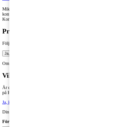
Mikael Krantz Nordin arbetar med momsrådgivning på PwC:s
kontor i Jönköping.
Kontakt: 010-212 92 99,
mikael.krantz@pwc.com
Prenumerera på bloggen
Följ vår blogg och få insikter som driver tillväxt
Ja, jag vill prenumerera på Företagarbloggen
Om du inte får fram något formulär via knappen ovan,
Klicka här!
Vill du veta mer?
Är du intresserad av våra tjänster och vill komma i kontakt med oss
på PwC?
Ja, kontakta mig
Din kommentar publiceras i anslutning till blogginlägget.
Förnamn
*