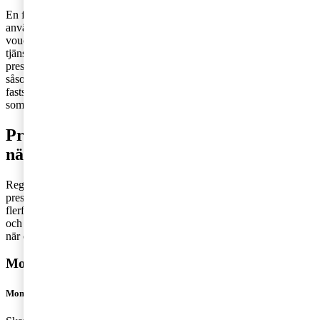
En flerfunktionsvoucher representerar oftast ett fast värde och kan
användas för flera ändamål, det vill säga kunden kan själv välja vad
vouchern ska bytas ut mot. Det framgår alltså inte vilken vara eller
tjänst som vouchern gäller. Exempel på en flerfunktionsvoucher är
presentkort på varuhus som säljer varor med flera olika momssatser
såsom kläder och livsmedel. Eftersom momsen i detta fall inte kan
fastställas när vouchern ställs ut ska ett sådant presentkort hanteras
som en flerfunktionsvoucher.
Presentkort – vilka momsregler gäller
när och för vem?
Reglerna för hur momsen ska hanteras är olika beroende på om
presentkortet är en enfunktionsvoucher eller en
flerfunktionsvoucher. Det är olika regler för säljaren av presentkortet
och köparen av presentkortet. Här reder vi ut vilka regler som gäller
när och för vem:
Momsregler för enfunktionsvoucher
Momsregler för utställaren