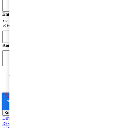
Email
*
För att få en notis när din fråga har besvarats. Din mailadress kommer inte att publiceras
på bloggen.
Kommentar
*
Jag godkänner PwC:s behandling av mina personuppgifter
i syfte att kommunicera och tillhandahålla
marknadsföringsmaterial.
Läs hela Integritetspolicyn här
*
Driva företag
Äga företag
Skatt och regelverk
Affärsutveckling
Rekommenderad
Starta företag
Trender
Revision
Marknadsföring