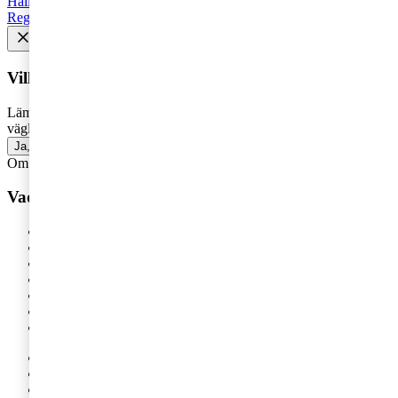
Hållbarhet
Styrelse
Avveckla
Pension
Strategi
Fåmansföretag
Regelverk
Tillväxt
AI
HR och Talent Management
Vill du få senaste nytt i inkorgen?
Lämna din e-postadress för att få marknadsinsikter, tips och
vägledning inom allt som rör företagande - direkt i din inkorg.
Ja, jag vill prenumerera på Företagarbloggen
Om du inte får fram något formulär via knappen ovan,
klicka här!
Vad vill du ha hjälp med?
Våra tjänster
Revision
Skatterådgivning
Digital Services
HR-rådgivning
Hållbar affärsutveckling
Legal
IPO / Börsintroduktion
Finansiell rapportering
Corporate Finance