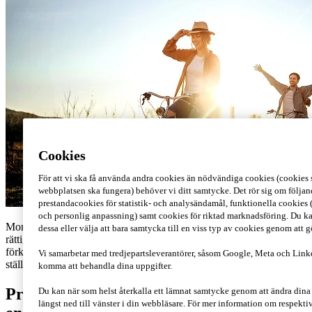
Cookies
För att vi ska få använda andra cookies än nödvändiga cookies (cookies s
webbplatsen ska fungera) behöver vi ditt samtycke. Det rör sig om följan
prestandacookies för statistik- och analysändamål, funktionella cookies 
och personlig anpassning) samt cookies för riktad marknadsföring. Du ka
Momsreglerna för presentkort eller vouchers är beroende av vilka
dessa eller välja att bara samtycka till en viss typ av cookies genom att 
rättigheter som presentkortet/vouchern ger innehavaren. Här
förklarar vi vilka momsregler som gäller både för företaget som
Vi samarbetar med tredjepartsleverantörer, såsom Google, Meta och Link
ställer ut presentkortet och för företaget som köper det.
komma att behandla dina uppgifter.
Presentkort – vad är skillnaden mellan
Du kan när som helst återkalla ett lämnat samtycke genom att ändra din
längst ned till vänster i din webbläsare. För mer information om respekt