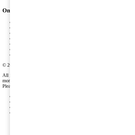
Om PwC
Om oss
Kontakta oss
Om PwC
Pressrum
Våra kontor
Karriär
Events
©
2018
-
2026
PwC
.
All rights reserved. PwC refers to the PwC network and/or one or
more of its member firms, each of which is a separate legal entity.
Please see
www.pwc.com/structure
for further details.
Integritetspolicy
Cookies
Legal
Site provider