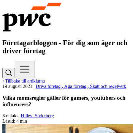
Företagarbloggen - För dig som äger och
driver företag
‹ Tillbaka till artiklarna
19 augusti 2021
|
Driva företag
, Äga företag
, Skatt och regelverk
Vilka momsregler gäller för gamers, youtubers och
influencers?
Kontakta
Hillevi Söderberg
Lästid: 4 min