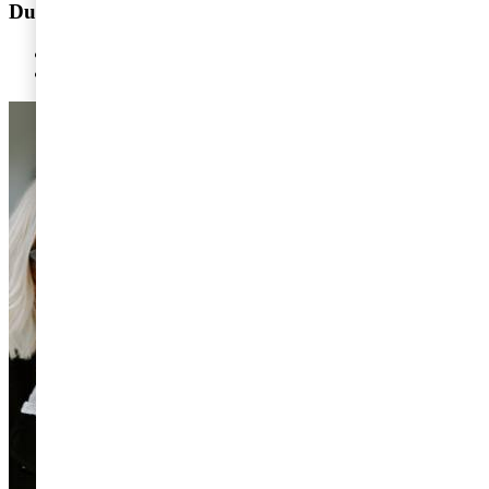
Du kanske också är intresserad av
Lika lön för likvärdigt arbete blir ett krav - är du redo?
Språket som den totala ersättningen talar - tänk så här!