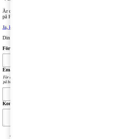
Är du intresserad av våra tjänster och vill komma i kontakt med oss
på PwC?
Ja, kontakta mig
Din kommentar publiceras i anslutning till blogginlägget.
Förnamn
*
Email
*
För att få en notis när din fråga har besvarats. Din mailadress kommer inte att publiceras
på bloggen.
Kommentar
*
Jag godkänner PwC:s behandling av mina personuppgifter