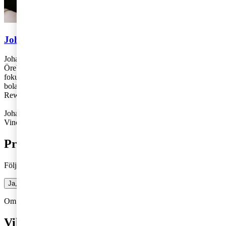
Johanna Glimmerbeck & Vincent Judas
Johanna Glimmerbeck och Vincent Judas arbetar på PwC:s kontor i
Örebro respektive Stockholm. Johanna är skatterådgivare och
fokuserar på frågor som rör internationell individ och
bolagsbeskattning. Vincent är rådgivare och jobbar med Total
Rewards, HR-strategi och HR-informationssystem.
Johanna: 072-353 02 92,
johanna.glimmerbeck@pwc.com
Vincent: 070-266 78 31,
vincent.j.judas@pwc.com
Prenumerera på bloggen
Följ vår blogg och få insikter som driver tillväxt
Ja, jag vill prenumerera på Företagarbloggen
Om du inte får fram något formulär via knappen ovan,
Klicka här!
Vill du veta mer?