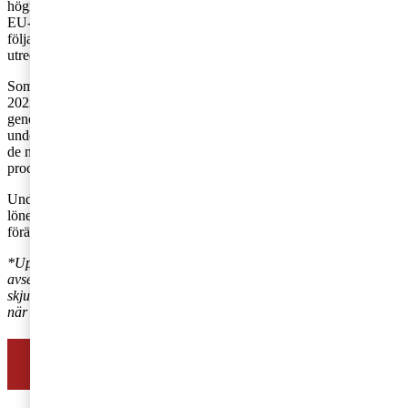
högre nivå och tydligare återgett den andemening och ambition som
EU-direktivet sätter på frågan. Vi kommer därför med spänning att
följa de remissvar och den sociala dialogen utifrån den lämnade
utredningen.
Som en påminnelse var den ojusterade löneskillnaden i Sverige år
2022 11,1 procent enligt
Eurostat
vilket är strax över EU-
genomsnittet och klart över EU:s mål om fem procent, vilket
understryker att Sverige har ytterligare arbete att göra för att minska
de nuvarande löneskillnaderna och nå EU:s mål om maximalt fem
procent.
Under hösten kommer det att anordnas utbildningar kring
lönekartläggning och lönetransparens för att öka förståelsen för de
förändringar som föreslås.
*Uppdatering 2026-03-13: Regeringen har kommunicerat att de
avser föreslå att datum för implementeringen av lagändringarna ska
skjutas upp till 1 januari 2027. Vi bevakar frågan och återkommer
när beslut finns.
Se hur vi hjälper entreprenörer