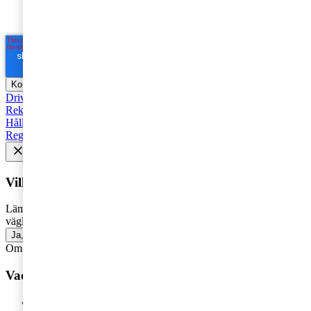
i syfte att kommunicera och tillhandahålla
marknadsföringsmaterial.
Läs hela Integritetspolicyn här
*
Driva företag
Äga företag
Skatt och regelverk
Affärsutveckling
Rekommenderad
Starta företag
Trender
Revision
Marknadsföring
Hållbarhet
Styrelse
Avveckla
Pension
Strategi
Fåmansföretag
Regelverk
Tillväxt
AI
HR och Talent Management
Vill du få senaste nytt i inkorgen?
Lämna din e-postadress för att få marknadsinsikter, tips och
vägledning inom allt som rör företagande - direkt i din inkorg.
Ja, jag vill prenumerera på Företagarbloggen
Om du inte får fram något formulär via knappen ovan,
klicka här!
Vad vill du ha hjälp med?
Våra tjänster