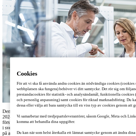
Cookies
För att vi ska få använda andra cookies än nödvändiga cookies (cookies s
webbplatsen ska fungera) behöver vi ditt samtycke. Det rör sig om följan
prestandacookies för statistik- och analysändamål, funktionella cookies 
och personlig anpassning) samt cookies för riktad marknadsföring. Du ka
dessa eller välja att bara samtycka till en viss typ av cookies genom att 
Den 29:e maj 2024 publicerades Statens offentliga utredning (SOU
2024:40) “Genomförande av lönetransparensdirektivet” som är det
Vi samarbetar med tredjepartsleverantörer, såsom Google, Meta och Link
första steget i att implementera Pay Transparency Directive från EU
komma att behandla dina uppgifter.
i svensk lagstiftning. Utredningen tar upp att Sverige redan har krav
på att arbetsgivare ska genomföra en årlig lönekartläggning för att
Du kan när som helst återkalla ett lämnat samtycke genom att ändra din