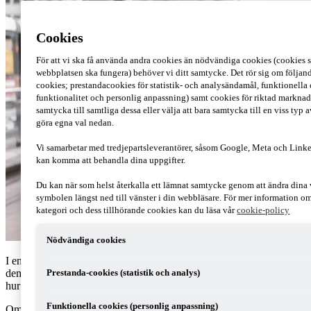
Cookies
För att vi ska få använda andra cookies än nödvändiga cookies (cookies s
webbplatsen ska fungera) behöver vi ditt samtycke. Det rör sig om följand
cookies; prestandacookies för statistik- och analysändamål, funktionella
funktionalitet och personlig anpassning) samt cookies för riktad markna
samtycka till samtliga dessa eller välja att bara samtycka till en viss typ
göra egna val nedan.
Vi samarbetar med tredjepartsleverantörer, såsom Google, Meta och Linke
kan komma att behandla dina uppgifter.
Du kan när som helst återkalla ett lämnat samtycke genom att ändra dina 
symbolen längst ned till vänster i din webbläsare. För mer information o
kategori och dess tillhörande cookies kan du läsa vår
cookie-policy
Nödvändiga cookies
I en ekonomisk förening bestämmer alla lika mycket – det är ett
demokratiskt sätt att bedriva verksamhet. Här berättar jag mer om
Prestanda-cookies (statistik och analys)
hur det funkar.
Funktionella cookies (personlig anpassning)
Om du vill driva ekonomisk verksamhet tillsammans med andra, och