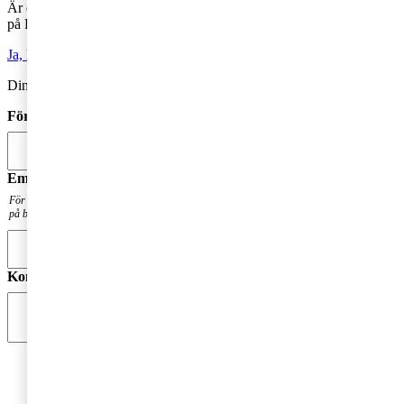
Är du intresserad av våra tjänster och vill komma i kontakt med oss
på PwC?
Ja, kontakta mig
Din kommentar publiceras i anslutning till blogginlägget.
Förnamn
*
Email
*
För att få en notis när din fråga har besvarats. Din mailadress kommer inte att publiceras
på bloggen.
Kommentar
*
Jag godkänner PwC:s behandling av mina personuppgifter
i syfte att kommunicera och tillhandahålla
marknadsföringsmaterial.
Läs hela Integritetspolicyn här
*