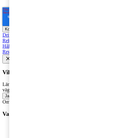
Driva företag
Äga företag
Skatt och regelverk
Affärsutveckling
Rekommenderad
Starta företag
Trender
Revision
Marknadsföring
Hållbarhet
Styrelse
Avveckla
Pension
Strategi
Fåmansföretag
Regelverk
Tillväxt
AI
HR och Talent Management
Vill du få senaste nytt i inkorgen?
Lämna din e-postadress för att få marknadsinsikter, tips och
vägledning inom allt som rör företagande - direkt i din inkorg.
Ja, jag vill prenumerera på Företagarbloggen
Om du inte får fram något formulär via knappen ovan,
klicka här!
Vad vill du ha hjälp med?
Våra tjänster
Revision
Skatterådgivning