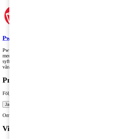
PwC
PwC Sverige är marknadsledande inom revision och rådgivning
med 2 700 medarbetare runt om i landet – vi finns där du finns! Vårt
syfte är att skapa förtroende i samhället och lösa viktiga problem och
våra värderingar genomsyrar allt vi gör.
Prenumerera på bloggen
Följ vår blogg och få insikter som driver tillväxt
Ja, jag vill prenumerera på Företagarbloggen
Om du inte får fram något formulär via knappen ovan,
Klicka här!
Vill du veta mer?