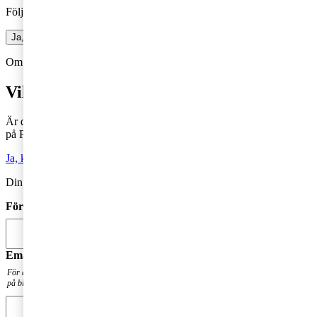
Följ vår blogg och få insikter som driver tillväxt
Ja, jag vill prenumerera på Företagarbloggen
Om du inte får fram något formulär via knappen ovan,
Klicka här!
Vill du veta mer?
Är du intresserad av våra tjänster och vill komma i kontakt med oss
på PwC?
Ja, kontakta mig
Din kommentar publiceras i anslutning till blogginlägget.
Förnamn
*
Email
*
För att få en notis när din fråga har besvarats. Din mailadress kommer inte att publiceras
på bloggen.