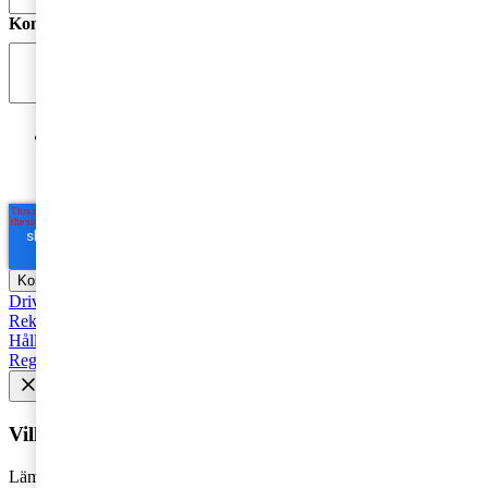
Kommentar
*
Jag godkänner PwC:s behandling av mina personuppgifter
i syfte att kommunicera och tillhandahålla
marknadsföringsmaterial.
Läs hela Integritetspolicyn här
*
Driva företag
Äga företag
Skatt och regelverk
Affärsutveckling
Rekommenderad
Starta företag
Trender
Revision
Marknadsföring
Hållbarhet
Styrelse
Avveckla
Pension
Strategi
Fåmansföretag
Regelverk
Tillväxt
AI
HR och Talent Management
Vill du få senaste nytt i inkorgen?
Lämna din e-postadress för att få marknadsinsikter, tips och