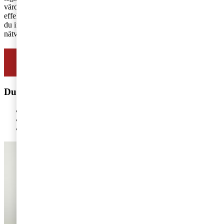
värdefulla kontakter kan du få hjälp att såväl maximera din
effektivitet som CFO som att driva ekonomifunktionen framåt. Är
du intresserad av att gå med i ett CFO-nätverk? PwC erbjuder CFO-
nätverk på flertalet orter i landet, se dem
här
.
Läs mer om vårt CFO-erbjudande
Du kanske också är intresserad av
Chief Financial Officer - det här ingår i rollen!
Framtidssäkra ekonomifunktionen med hjälp av AI
4 nyttiga frågor för tillväxtbolag