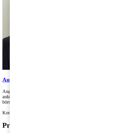
August Fagerberg
August Fagerberg arbetar på PwC:s kontor i Linköping. August är
auktoriserad revisor och rådgivare, med fokus på privatägda samt
börsnoterade bolag.
Kontakt: 072-880 95 48,
august.fagerberg@pwc.com
Prenumerera på bloggen