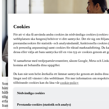
Cookies
För att vi ska få använda andra cookies än nödvändiga cookies (cookies s
webbplatsen ska fungera) behöver vi ditt samtycke. Det rör sig om följan
prestandacookies för statistik- och analysändamål, funktionella cookies 
och personlig anpassning) samt cookies för riktad marknadsföring. Du ka
dessa eller välja att bara samtycka till en viss typ av cookies genom att 
Vi samarbetar med tredjepartsleverantörer, såsom Google, Meta och Link
komma att behandla dina uppgifter.
Du kan när som helst återkalla ett lämnat samtycke genom att ändra din
längst ned till vänster i din webbläsare. För mer information om respekt
tillhörande cookies kan du läsa vår
cookie-policy
Som CFO står du inför unika utmaningar och möjligheter och med
hänsyn till vår snabbt föränderliga omvärld är det avgörande att du
håller dig uppdaterad. Genom att ingå i ett CFO-nätverk kan du få
Nödvändiga cookies
tillgång till nya perspektiv samt ett viktigt kunskaps- och
erfarenhetsutbyte som kan hjälpa dig att driva ekonomifunktionen
Prestanda-cookies (statistik och analys)
framåt.