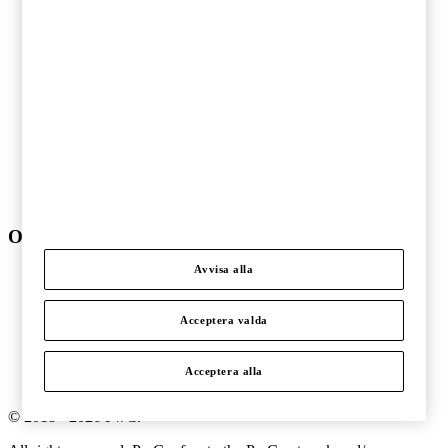
Fordonsindustri
Hälso- och sjukvård
Ideell sektor
Offentlig sektor
Pharma och life sciences
Skogs- och pappersindustri
Stålindustri och gruvnäring
Telekom och teknologi
Transport och logistik
Underhållning och media
Verkstadsindustri
Om PwC
Avvisa alla
Om oss
Kontakta oss
Om PwC
Acceptera valda
Pressrum
Våra kontor
Karriär
Acceptera alla
Events
©
2018
-
2026
PwC
.