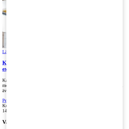
Läs Artikeln
Read article
Kammarrätten utvidgar arbetsgivarbegreppet vid
expertskatt
Kammarrätten har i en ny dom om expertskatt tagit fasta på syftet
med expertskatt och utvidgar arbetsgivarbegreppet till att inkludera
även annan juri [...]
Personbeskattning
,
Skatt och regelverk
,
Rekommenderad
Kontakta
:
Frida Grahn & Cecilia Arrhenius
14 maj 2025
|
Lästid: 5 min
Vad vill du ha hjälp med?