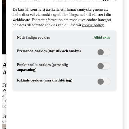
Du kan när som helst återkalla ett lämnat samtycke genom att
ändra dina val via cookie-symbolen längst ned till vänster i din
webbläsare. För mer information om respektive cookie-kategori
och dess tillhörande cookies kan du läsa vår
cookie-policy
Nödvändiga cookies
Alltid aktiv
Prestanda-cookies (statistik och analys)
Artiklar av Frida Grahn & Cecilia
Funktionella cookies (personlig
anpassning)
Arrhenius
Riktade cookies (marknadsföring)
Frida Grahn och Cecilia Arrhenius arbetar som skatterådgivare på
PwC:s kontor i Stockholm respektive Malmö. Frida och Cecilia
arbetar med frågor som rör nationell och internationell
individbeskattning samt arbetsgivarfrågor för gränsöverskridande
personal.
Frida: 072-155 88 89,
frida.grahn@pwc.com
Cecilia: 070-376 84 31,
cecilia.arrhenius@pwc.com