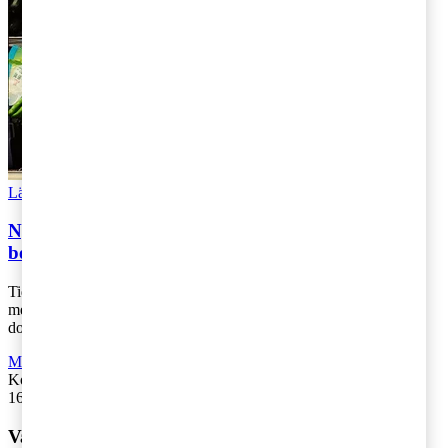
Läs Artikeln
Read article
Nya momsregler främjar donation och
begagnatförsäljning
Tidigare i år överlämnades betänkandet SOU 2025:30 ”Enklare
mervärdesskatteregler vid försäljning av begagnade varor och
donation av livsmedel”, till [...]
Moms, tull och punktskatter
,
Rekommenderad
Kontakta
:
Christina Grape & Robert Levan
16 oktober 2025
|
Lästid: 4 min
Vad vill du ha hjälp med?