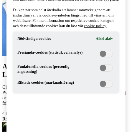
Du kan när som helst återkalla ett lämnat samtycke genom att
ändra dina val via cookie-symbolen längst ned till vänster i din
webbläsare. För mer information om respektive cookie-kategori
och dess tillhörande cookies kan du läsa vår
cookie-policy
Nödvändiga cookies
Alltid aktiv
Prestanda-cookies (statistik och analys)
Artiklar av Christina Grape & Robert
Funktionella cookies (personlig
anpassning)
Levan
Riktade cookies (marknadsföring)
Christina Grape och Robert Levan arbetar som skatterådgivare på
PwC:s kontor i Stockholm. Christina arbetar med momsrådgivning
och är specialiserad på frågor avseende fastighetsmoms. Robert
fokuserar på moms och inkomstskatt.
Christina: 010-212 54 93,
christina.grape@pwc.com
Robert: 070-754 93 60,
robert.t.levan@pwc.com