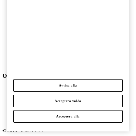
Fordonsindustri
Hälso- och sjukvård
Ideell sektor
Offentlig sektor
Pharma och life sciences
Skogs- och pappersindustri
Stålindustri och gruvnäring
Telekom och teknologi
Transport och logistik
Underhållning och media
Verkstadsindustri
Om PwC
Avvisa alla
Om oss
Kontakta oss
Om PwC
Acceptera valda
Pressrum
Våra kontor
Karriär
Acceptera alla
Events
©
2018
-
2026
PwC
.