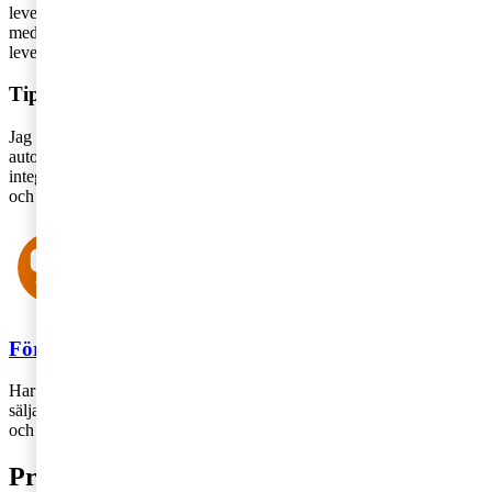
leverantörsreskontra och ser till att den blir bokförd i bokföringen
med fakturadatum. När du betalar fakturorna markerar du detta i
leverantörsreskontra och ett underlag skapas till bokföringen.
Tips!
Jag rekommenderar att du arbetar med redovisningsprogram som har
automatiska överföringar från sina reskontror till bokföringen och
integration med banker gällande kundinbetalningar, samt betalfiler
och återrapporteringsfiler för leverantörsbetalningar.
Företagarbloggen
Har du frågor om redovisning eller lönehantering? PwC har valt att
sälja affärsområdet för dessa tjänster och istället fokusera på revision
och affärsrådgivning.
Prenumerera på bloggen