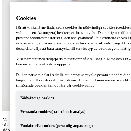
Cookies
För att vi ska få använda andra cookies än nödvändiga cookies (cookies s
webbplatsen ska fungera) behöver vi ditt samtycke. Det rör sig om följan
prestandacookies för statistik- och analysändamål, funktionella cookies 
och personlig anpassning) samt cookies för riktad marknadsföring. Du ka
dessa eller välja att bara samtycka till en viss typ av cookies genom att 
Vi samarbetar med tredjepartsleverantörer, såsom Google, Meta och Link
komma att behandla dina uppgifter.
Du kan när som helst återkalla ett lämnat samtycke genom att ändra din
längst ned till vänster i din webbläsare. För mer information om respekt
tillhörande cookies kan du läsa vår
cookie-policy
Nödvändiga cookies
Prestanda-cookies (statistik och analys)
Många ställer sig frågan – vad är en reskontra? Svaret är inte alltid
så enkelt. Jag brukar förklara för mina kunder att en reskontra är en
Funktionella cookies (personlig anpassning)
sidoordnad bokföring och en modul i ett redovisningsprogram.