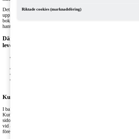
Det är företagets storlek och behov som styr antalet reskontror. Att
Riktade cookies (marknadsföring)
upprätta en reskontra är ingenting du hittar svaret på i
bokföringslagen, men det är ett bra och effektivt hjälpmedel i
hanteringen av din löpande bokföring.
Därför ska du ha kundreskontra och
leverantörsreskontra:
De ger dig kontroll på dina fakturor – du kan enkelt se vilka
fakturor som är betalda eller obetalda
Du får ett register med kund- och leverantörsuppgifter
Det underlättar bokföringen
Ger bra input i likviditetsplaneringen – du får koll på pengar
in och ut ur företaget.
Kundreskontra
I balansräkningen finns en tillgångspost som heter kundfordringar.
Kundreskontran ger dig en överblick över kundfordringar – en
sidoordnad bokföring av kundfakturor. Innehållet i kundreskontran
vid avstämningstillfället är lika med obetalda kundfakturor till
företaget.