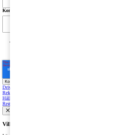
Kommentar
*
Jag godkänner PwC:s behandling av mina personuppgifter
i syfte att kommunicera och tillhandahålla
marknadsföringsmaterial.
Läs hela Integritetspolicyn här
*
Driva företag
Äga företag
Skatt och regelverk
Affärsutveckling
Rekommenderad
Starta företag
Trender
Revision
Marknadsföring
Hållbarhet
Styrelse
Avveckla
Pension
Strategi
Fåmansföretag
Regelverk
Tillväxt
AI
HR och Talent Management
Vill du få senaste nytt i inkorgen?