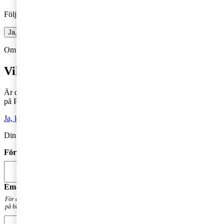
Följ vår blogg och få insikter som driver tillväxt
Ja, jag vill prenumerera på Företagarbloggen
Om du inte får fram något formulär via knappen ovan,
Klicka här!
Vill du veta mer?
Är du intresserad av våra tjänster och vill komma i kontakt med oss
på PwC?
Ja, kontakta mig
Din kommentar publiceras i anslutning till blogginlägget.
Förnamn
*
Email
*
För att få en notis när din fråga har besvarats. Din mailadress kommer inte att publiceras
på bloggen.