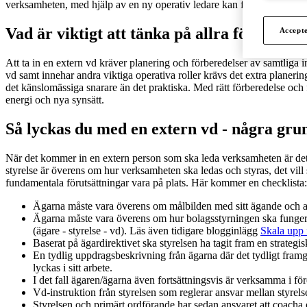
verksamheten, med hjälp av en ny operativ ledare kan fortsätta att utvec
Vad är viktigt att tänka på allra först?
Accept
Att ta in en extern vd kräver planering och förberedelser av samtliga i
vd samt innehar andra viktiga operativa roller krävs det extra planeri
det känslomässiga snarare än det praktiska. Med rätt förberedelse och f
energi och nya synsätt.
Så lyckas du med en extern vd - några g
När det kommer in en extern person som ska leda verksamheten är det av
styrelse är överens om hur verksamheten ska ledas och styras, det vill
fundamentala förutsättningar vara på plats. Här kommer en checklista:
Ägarna måste vara överens om målbilden med sitt ägande och amb
Ägarna måste vara överens om hur bolagsstyrningen ska fungera, a
(ägare - styrelse - vd). Läs även tidigare blogginlägg
Skala upp f
Baserat på ägardirektivet ska styrelsen ha tagit fram en strategis
En tydlig uppdragsbeskrivning från ägarna där det tydligt fram
lyckas i sitt arbete.
I det fall ägaren/ägarna även fortsättningsvis är verksamma i fö
Vd-instruktion från styrelsen som reglerar ansvar mellan styrel
Styrelsen och primärt ordförande har sedan ansvaret att coacha oc