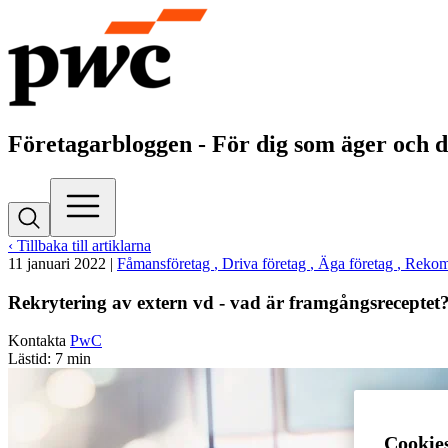
Företagarbloggen - För dig som äger och d
‹ Tillbaka till artiklarna
11 januari 2022
|
Fåmansföretag
, Driva företag
, Äga företag
, Reko
Rekrytering av extern vd - vad är framgångsreceptet
Kontakta
PwC
Lästid: 7 min
Cookie