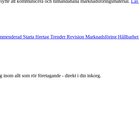
syfte att kommunicera och tillhandahålla marknadsföringsmaterial.
Läs 
mmenderad
Starta företag
Trender
Revision
Marknadsföring
Hållbarhe
 inom allt som rör företagande - direkt i din inkorg.