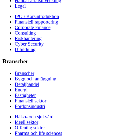
Hållbar affärsutveckling
Legal
IPO / Börsintroduktion
Finansiell rapportering
Corporate Finance
Consulting
Riskhantering
Cyber Security
Utbildning
Branscher
Branscher
Bygg och anläggning
Detaljhandel
Energi
Fastigheter
Finansiell sektor
Fordonsindustri
Hälso- och sjukvård
Ideell sektor
Offentlig sektor
Pharma och life sciences