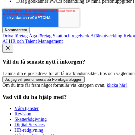
Jag godkänner PwC:s behandling av mina personuppgifter i 
Driva företag
Äga företag
Skatt och regelverk
Affärsutveckling
Reko
AI
HR och Talent Management
Vill du få senaste nytt i inkorgen?
Lämna din e-postadress för att få marknadsinsikter, tips och vägledning
Ja, jag vill prenumerera på Företagarbloggen
Om du inte får fram något formulär via knappen ovan,
klicka här!
Vad vill du ha hjälp med?
Våra tjänster
Revision
Skatterådgivning
Digital Services
HR-rådgivning