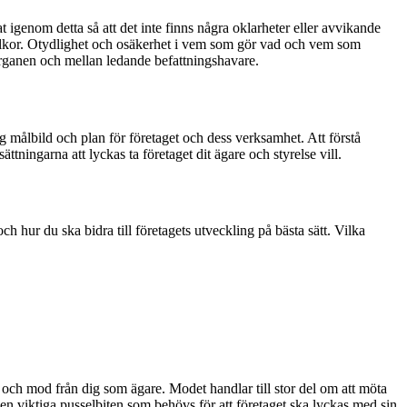
at igenom detta så att det inte finns några oklarheter eller avvikande
 villkor. Otydlighet och osäkerhet i vem som gör vad och vem som
sorganen och mellan ledande befattningshavare.
lig målbild och plan för företaget och dess verksamhet. Att förstå
tningarna att lyckas ta företaget dit ägare och styrelse vill.
h hur du ska bidra till företagets utveckling på bästa sätt. Vilka
 och mod från dig som ägare. Modet handlar till stor del om att möta
en viktiga pusselbiten som behövs för att företaget ska lyckas med sin