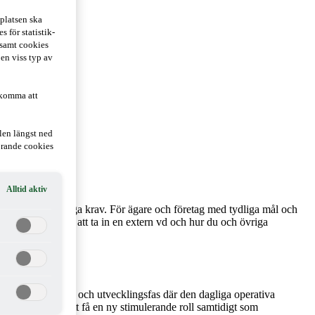
platsen ska
 för statistik-
 samt cookies
 en viss typ av
 komma att
len längst ned
hörande cookies
Alltid aktiv
ext och ställer höga krav. För ägare och företag med tydliga mål och
i när det är klokt att ta in en extern vd och hur du och övriga
aget i en tillväxt- och utvecklingsfas där den dagliga operativa
gheter för dig att få en ny stimulerande roll samtidigt som