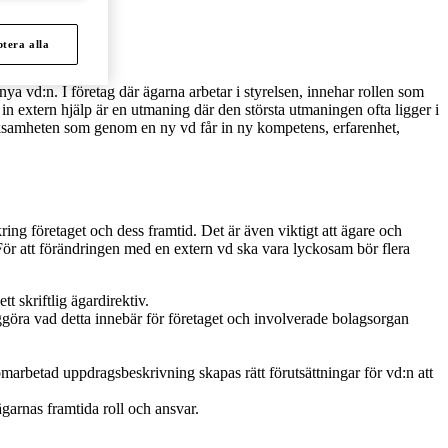
tera alla
ya vd:n. I företag där ägarna arbetar i styrelsen, innehar rollen som
in extern hjälp är en utmaning där den största utmaningen ofta ligger i
 verksamheten som genom en ny vd får in ny kompetens, erfarenhet,
ing företaget och dess framtid. Det är även viktigt att ägare och
 För att förändringen med en extern vd ska vara lyckosam bör flera
 skriftlig ägardirektiv.
liggöra vad detta innebär för företaget och involverade bolagsorgan
arbetad uppdragsbeskrivning skapas rätt förutsättningar för vd:n att
ägarnas framtida roll och ansvar.