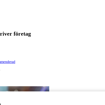
river företag
mmenderad
?
s