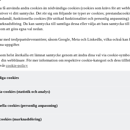
ska få använda andra cookies än nödvändiga cookies (cookies som krävs för att webb
över vi ditt samtycke. Det rör sig om följande tre typer av cookies; prestandacookies
ndamål, funktionella cookies (för utökad funktionalitet och personlig anpassning)
arknadsföring. Du kan samtycka till samtliga dessa eller välja att bara samtycka till
om att göra egna val nedan.
ar med tredjepartsleverantörer, såsom Google, Meta och LinkedIn, vilka också kan
na uppgifter.
som helst återkalla ett lämnat samtycke genom att ändra dina val via cookie-symbo
r i din webbläsare. För mer information om respektive cookie-kategori och dess till
 vår
cookie-policy
iga cookies
mtid och tuff konkurrens från såväl befintliga som nya aktörer är kompl
a kompetenser till exempel styrelse och företagsledningen. Här berättar v
a-cookies (statistik och analys)
ella cookies (personlig anpassning)
cookies (marknadsföring)
på företaget eller är det dags att göra en förändring? Befinner sig föret
u egentligen vill göra? Med en kompetent extern vd öppnas det upp möjli