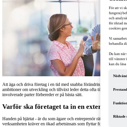
För att vi 
fungera) beh
och analysä
för riktad m
cookies gen
Vi samarbet
behandla di
Du kan när 
till vänste
kan du läsa
Nödvänd
Att äga och driva företag i en tid med snabba förändringar, osäker fra
ambitioner om utveckling och tillväxt leder detta ofta till behov av ny
Prestand
involverade parter förbereder er på bästa sätt.
Funktion
Varför ska företaget ta in en extern vd?
Riktade 
Handen på hjärtat - är du som ägare och entreprenör rätt person som vd 
verksamheten kräver en ökad arbetsinsats som flyttar fokus från det d