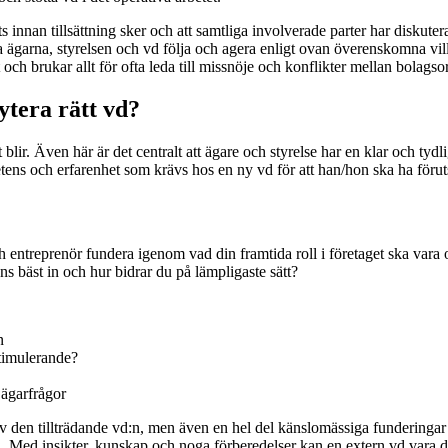
s innan tillsättning sker och att samtliga involverade parter har diskuter
 säga ägarna, styrelsen och vd följa och agera enligt ovan överenskomna
och brukar allt för ofta leda till missnöje och konflikter mellan bolag
rytera rätt vd?
t blir. Även här är det centralt att ägare och styrelse har en klar och tyd
ens och erfarenhet som krävs hos en ny vd för att han/hon ska ha förutsät
entreprenör fundera igenom vad din framtida roll i företaget ska vara oc
s bäst in och hur bidrar du på lämpligaste sätt?
n
stimulerande?
 ägarfrågor
 av den tillträdande vd:n, men även en hel del känslomässiga funderingar
n. Med insikter, kunskap och noga förberedelser kan en extern vd vara d