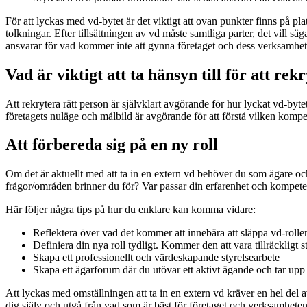
För att lyckas med vd-bytet är det viktigt att ovan punkter finns på plat
tolkningar. Efter tillsättningen av vd måste samtliga parter, det vill
ansvarar för vad kommer inte att gynna företaget och dess verksamhet 
Vad är viktigt att ta hänsyn till för att rek
Att rekrytera rätt person är självklart avgörande för hur lyckat vd-byte
företagets nuläge och målbild är avgörande för att förstå vilken kompet
Att förbereda sig på en ny roll
Om det är aktuellt med att ta in en extern vd behöver du som ägare och 
frågor/områden brinner du för? Var passar din erfarenhet och kompeten
Här följer några tips på hur du enklare kan komma vidare:
Reflektera över vad det kommer att innebära att släppa vd-rolle
Definiera din nya roll tydligt. Kommer den att vara tillräckligt 
Skapa ett professionellt och värdeskapande styrelsearbete
Skapa ett ägarforum där du utövar ett aktivt ägande och tar upp
Att lyckas med omställningen att ta in en extern vd kräver en hel del
dig själv och utgå från vad som är bäst för företaget och verksamhete