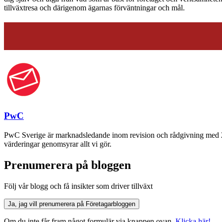
tillväxtresa och därigenom ägarnas förväntningar och mål.
PwC
PwC Sverige är marknadsledande inom revision och rådgivning med 2 70
värderingar genomsyrar allt vi gör.
Prenumerera på bloggen
Följ vår blogg och få insikter som driver tillväxt
Ja, jag vill prenumerera på Företagarbloggen
Om du inte får fram något formulär via knappen ovan,
Klicka här!