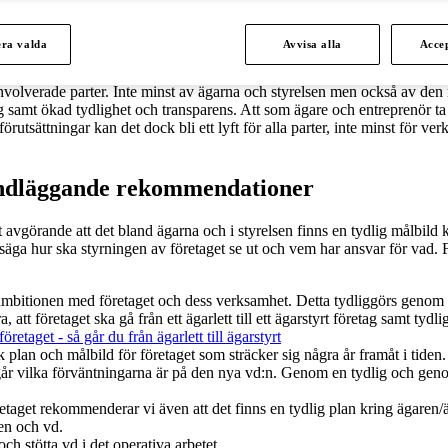
klas i linje med ägarnas vilja och styrelsens strategiska plan.
era valda
Avvisa alla
Accep
nvolverade parter. Inte minst av ägarna och styrelsen men också av den n
ng samt ökad tydlighet och transparens. Att som ägare och entreprenör ta 
örutsättningar kan det dock bli ett lyft för alla parter, inte minst för
rundläggande rekommendationer
görande att det bland ägarna och i styrelsen finns en tydlig målbild kr
 säga hur ska styrningen av företaget se ut och vem har ansvar för vad.
itionen med företaget och dess verksamhet. Detta tydliggörs genom ett
tt företaget ska gå från ett ägarlett till ett ägarstyrt företag samt tyd
öretaget - så går du från ägarlett till ägarstyrt
k plan och målbild för företaget som sträcker sig några år framåt i tiden.
går vilka förväntningarna är på den nya vd:n. Genom en tydlig och genom
retaget rekommenderar vi även att det finns en tydlig plan kring ägaren/
sen och vd.
h stötta vd i det operativa arbetet.