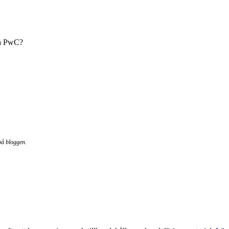
på PwC?
på bloggen.