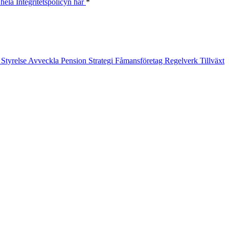
hela Integritetspolicyn här
*
t
Styrelse
Avveckla
Pension
Strategi
Fåmansföretag
Regelverk
Tillväxt