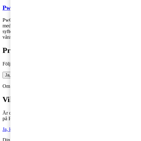
PwC
PwC Sverige är marknadsledande inom revision och rådgivning
med 2 700 medarbetare runt om i landet – vi finns där du finns! Vårt
syfte är att skapa förtroende i samhället och lösa viktiga problem och
våra värderingar genomsyrar allt vi gör.
Prenumerera på bloggen
Följ vår blogg och få insikter som driver tillväxt
Ja, jag vill prenumerera på Företagarbloggen
Om du inte får fram något formulär via knappen ovan,
Klicka här!
Vill du veta mer?
Är du intresserad av våra tjänster och vill komma i kontakt med oss
på PwC?
Ja, kontakta mig
Din kommentar publiceras i anslutning till blogginlägget.