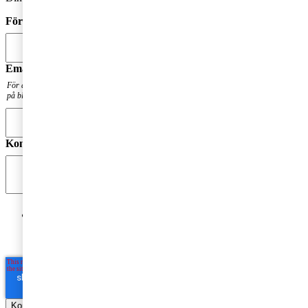
Förnamn
*
Email
*
För att få en notis när din fråga har besvarats. Din mailadress kommer inte att publiceras
på bloggen.
Kommentar
*
Jag godkänner PwC:s behandling av mina personuppgifter
i syfte att kommunicera och tillhandahålla
marknadsföringsmaterial.
Läs hela Integritetspolicyn här
*