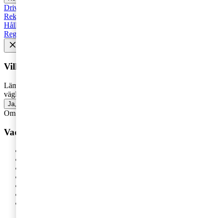
Driva företag
Äga företag
Skatt och regelverk
Affärsutveckling
Rekommenderad
Starta företag
Trender
Revision
Marknadsföring
Hållbarhet
Styrelse
Avveckla
Pension
Strategi
Fåmansföretag
Regelverk
Tillväxt
AI
HR och Talent Management
Vill du få senaste nytt i inkorgen?
Lämna din e-postadress för att få marknadsinsikter, tips och
vägledning inom allt som rör företagande - direkt i din inkorg.
Ja, jag vill prenumerera på Företagarbloggen
Om du inte får fram något formulär via knappen ovan,
klicka här!
Vad vill du ha hjälp med?
Våra tjänster
Revision
Skatterådgivning
Digital Services
HR-rådgivning
Hållbar affärsutveckling
Legal