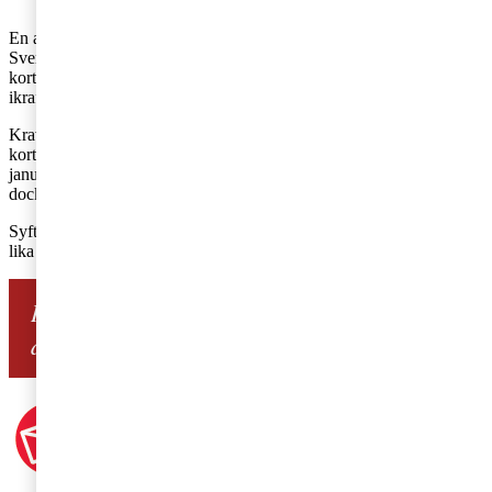
En annan kravförändring är att utländska företag utan fast driftställe i
Sverige som säljer varor eller tjänster mot kontant- eller
kortbetalning måste ha ett certifierat kassaregister. Lagkravet träder
ikraft från och med 1 maj i år.
Kravet på att företag som säljer varor eller tjänster mot kontant- eller
kortbetalning måste ha ett certifierat kassaregister har funnits sedan 1
januari 2010. Utländska företag utan fast driftställe i Sverige har
dock varit undantaget kassaregisterkravet, fram till nu.
Syftet med lagändringen är att åstadkomma förstärkt konkurrens på
lika villkor i kontantbranschen.
Har du en fråga om lagar och regler? Ställ
den här!