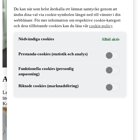
Du kan när som helst återkalla ett lämnat samtycke genom att
ändra dina val via cookie-symbolen längst ned till vänster i din
webbläsare. För mer information om respektive cookie-kategori
och dess tillhörande cookies kan du läsa vår
cookie-policy
Nödvändiga cookies
Alltid aktiv
Prestanda-cookies (statistik och analys)
Funktionella cookies (personlig
anpassning)
Artiklar av Lena Salomon
Riktade cookies (marknadsföring)
Lena Salomon arbetar på PwC:s kontor i Malmö. Lena är revisor
inom kommunal sektor.
Kontakt: 0709-29 20 56,
lena.salomon@pwc.com