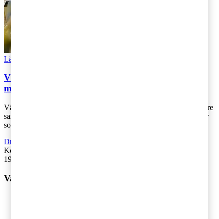
Läs Artikeln
Read article
Välfärdsbrott kostar samhället och näringslivet
miljarder
Välfärdsbrottslighet hotar vår säkerhet och riskerar att leda till sämre
samhällsservice samtidigt som förtroendet för såväl offentlig sektor
som näri [...]
Driva företag
,
Äga företag
,
Hållbarhet
,
Rekommenderad
Kontakta
:
Lena Salomon
19 augusti 2025
|
Lästid: 3 min
Vad vill du ha hjälp med?
Våra tjänster
Revision
Skatterådgivning