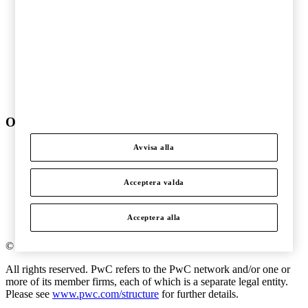
Offentlig sektor
Pharma och life sciences
Skogs- och pappersindustri
Stålindustri och gruvnäring
Telekom och teknologi
Transport och logistik
Underhållning och media
Verkstadsindustri
Om PwC
Om oss
Avvisa alla
Kontakta oss
Om PwC
Acceptera valda
Pressrum
Våra kontor
Karriär
Acceptera alla
Events
©
2018
-
2026
PwC
.
All rights reserved. PwC refers to the PwC network and/or one or
more of its member firms, each of which is a separate legal entity.
Please see
www.pwc.com/structure
for further details.