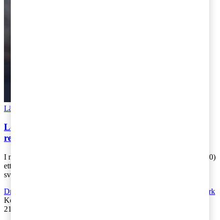
Läs Artikeln
Read article
Lönetransparensdirektivet: Vad tycker
remissinstanserna?
I maj 2024 presenterade Statens offentliga utredning (SOU 2024:40)
ett förslag för att implementera EU:s Pay Transparency Directive i
svensk lag. Dire [...]
Driva företag
,
Äga företag
,
Hållbarhet
,
Rekommenderad
,
Regelverk
Kontakta
:
Felicia Johansdotter Falk & Johanna Glimmerbeck
21 januari 2025
|
Lästid: 6 min