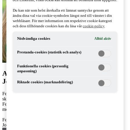
och LinkedIn, vilka också kan komma att behandla dina uppgifter.
Du kan när som helst återkalla ett lämnat samtycke genom att
ändra dina val via cookie-symbolen längst ned till vänster i din
webbläsare. För mer information om respektive cookie-kategori
och dess tillhörande cookies kan du läsa vår
cookie-policy
Nödvändiga cookies
Alltid aktiv
Prestanda-cookies (statistik och analys)
Funktionella cookies (personlig
anpassning)
Artiklar av Felicia Johansdotter Falk &
Johanna Glimmerbeck
Riktade cookies (marknadsföring)
Felicia Johansdotter Falk och Johanna Glimmerbeck arbetar som
skatterådgivare på PwC:s kontor i Stockholm respektive Örebro.
Felicia arbetar med internationell individbeskattning och Johanna
med internationell individ och bolagsbeskattning.
Felicia: 073-860 21 95,
felicia.johansdotter.falk@pwc.com
Johanna: 072-353 02 92,
johanna.glimmerbeck@pwc.com