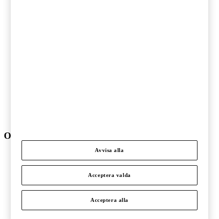
Fastigheter
Finansiell sektor
Fordonsindustri
Hälso- och sjukvård
Ideell sektor
Offentlig sektor
Pharma och life sciences
Skogs- och pappersindustri
Stålindustri och gruvnäring
Telekom och teknologi
Transport och logistik
Underhållning och media
Verkstadsindustri
Om PwC
Avvisa alla
Om oss
Kontakta oss
Om PwC
Acceptera valda
Pressrum
Våra kontor
Karriär
Acceptera alla
Events