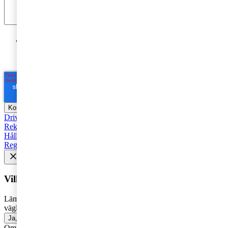
Jag godkänner PwC:s behandling av mina personuppgifter
i syfte att kommunicera och tillhandahålla
marknadsföringsmaterial.
Läs hela Integritetspolicyn här
*
Driva företag
Äga företag
Skatt och regelverk
Affärsutveckling
Rekommenderad
Starta företag
Trender
Revision
Marknadsföring
Hållbarhet
Styrelse
Avveckla
Pension
Strategi
Fåmansföretag
Regelverk
Tillväxt
AI
HR och Talent Management
Vill du få senaste nytt i inkorgen?
Lämna din e-postadress för att få marknadsinsikter, tips och
vägledning inom allt som rör företagande - direkt i din inkorg.
Ja, jag vill prenumerera på Företagarbloggen
Om du inte får fram något formulär via knappen ovan,
klicka här!