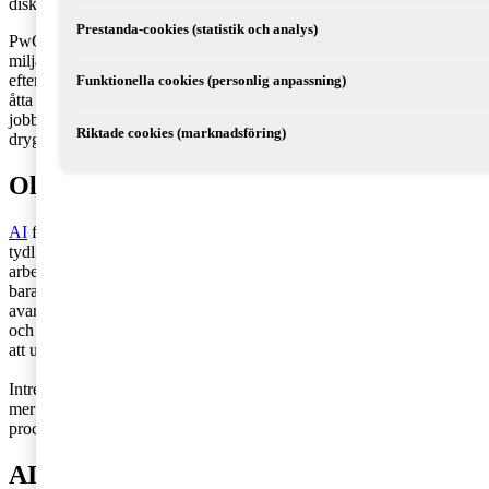
diskuterades.
Prestanda-cookies (statistik och analys)
PwC:s rapport AI Jobs Barometer 2026 bygger på analys av över en
miljard jobbannonser globalt och visar att AI-kompetens är
eftertraktad. Under 2025 ökade rekryteringen av AI-experter nästan
Funktionella cookies (personlig anpassning)
åtta gånger snabbare än arbetsmarknaden i stort. I Sverige har antalet
jobbannonser för AI-kompetens vuxit med 17 000 och utgör nu
Riktade cookies (marknadsföring)
drygt 3 procent av alla annonser.
Olika utvecklingsvägar drivna av AI
AI
förändrar arbetslivet i grunden. I årets AI Jobs Barometer ser vi
tydligt hur utvecklingen driver fram en ny skiljelinje på
arbetsmarknaden beroende på jobbrollernas innehåll. Snarare än att
bara ersätta jobb omformar AI dem på olika sätt: Vissa roller blir mer
avancerade och kräver ett ökat inslag av mänsklig expertis, omdöme
och kreativitet, medan andra förenklas när AI gör det möjligt för fler
att utföra uppgifter som tidigare krävde specialiserad kompetens.
Intressant nog växer de roller som kräver särskild AI-kompetens och
mer avancerade arbetsuppgifter snabbare och erbjuder upp till 42
procent starkare löneutveckling jämfört med andra jobb.
AI ger lönepremie – men kräver nya