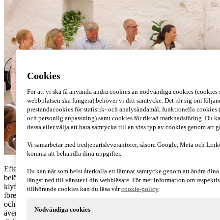
Cookies
För att vi ska få använda andra cookies än nödvändiga cookies (cookies s
webbplatsen ska fungera) behöver vi ditt samtycke. Det rör sig om följan
prestandacookies för statistik- och analysändamål, funktionella cookies 
och personlig anpassning) samt cookies för riktad marknadsföring. Du ka
dessa eller välja att bara samtycka till en viss typ av cookies genom att 
Vi samarbetar med tredjepartsleverantörer, såsom Google, Meta och Link
komma att behandla dina uppgifter.
Efterfrågan på AI-kompetens ökar snabbt på arbetsmarknaden och
Du kan när som helst återkalla ett lämnat samtycke genom att ändra din
belönas med en tydlig lönepremie. Samtidigt skapas en allt tydligare
längst ned till vänster i din webbläsare. För mer information om respekt
klyfta mellan avancerade och förenklade jobb – vilket påverkar både
tillhörande cookies kan du läsa vår
cookie-policy
företag och medarbetare. Vår globala rapport visar vilka möjligheter
och utmaningar som följer med denna omställning. Frågorna stod
Nödvändiga cookies
även i fokus vid ett seminarium i Almedalen idag, där årets resultat