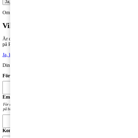
Ja, jag vill prenumerera på Företagarbloggen
Om du inte får fram något formulär via knappen ovan,
Klicka här!
Vill du veta mer?
Är du intresserad av våra tjänster och vill komma i kontakt med oss
på PwC?
Ja, kontakta mig
Din kommentar publiceras i anslutning till blogginlägget.
Förnamn
*
Email
*
För att få en notis när din fråga har besvarats. Din mailadress kommer inte att publiceras
på bloggen.
Kommentar
*