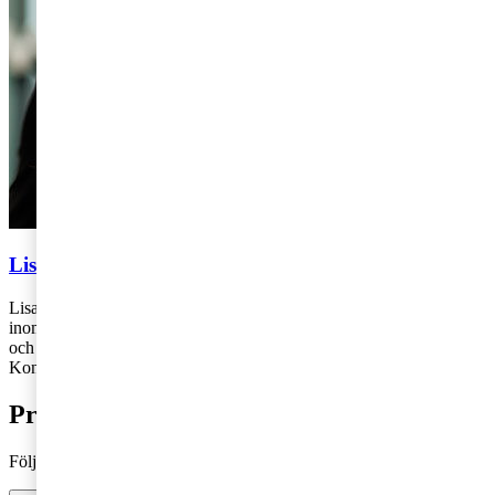
Lisa Haglund
Lisa Haglund arbetar på PwC:s kontor i Göteborg. Lisa är specialist
inom medarbetarskap, organisationsutveckling, HR-transformation
och förändringsledning.
Kontakt: 010-212 90 74,
lisa.haglund@pwc.com
Prenumerera på bloggen
Följ vår blogg och få insikter som driver tillväxt