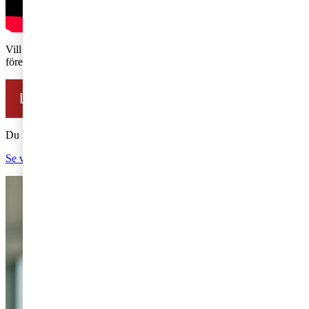
Vill du förstå hur AI förändrar din bransch och hur du bäst rustar ditt
företag för framtiden? Ta del av vår rapport.
Ladda ner AI Jobs Barometer 2026
Du kanske också är intresserad av
Se våra sändningar från Almedalen