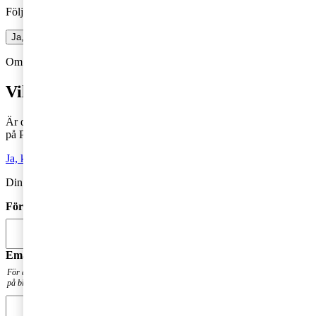
Följ vår blogg och få insikter som driver tillväxt
Ja, jag vill prenumerera på Företagarbloggen
Om du inte får fram något formulär via knappen ovan,
Klicka här!
Vill du veta mer?
Är du intresserad av våra tjänster och vill komma i kontakt med oss
på PwC?
Ja, kontakta mig
Din kommentar publiceras i anslutning till blogginlägget.
Förnamn
*
Email
*
För att få en notis när din fråga har besvarats. Din mailadress kommer inte att publiceras
på bloggen.