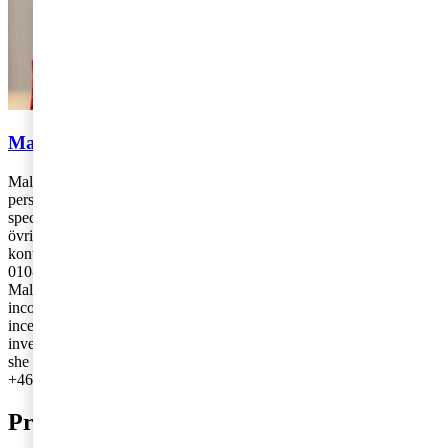
Malin Andersson
Malin Andersson arbetar med nationell och internationell
personbeskattning på PwC:s kontor i Göteborg. Malin är
specialiserad på incitamentsprogram, riskkapitalinvesteringar och
övriga kapitalinvesteringar. Malin har tidigare arbetat på PwC:s
kontor i Stockholm och på PwC i London under en kortare period.
010-212 81 60,
malin.m.andersson@pwc.com
Malin Andersson works with national and international personal
income taxation at PwC’s Gothenburg office. Malin specialises in
incentive programmes, venture capital investments and other capital
investments. Malin used to work at PwC’s Stockholm office, and
she also worked for a short time at PwC in London.
+46 10 212 81 60
Prenumerera på bloggen