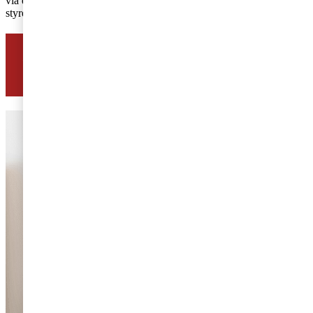
via eget bolag eller enskild firma, samt företag som betalar ut
styrelsearvoden.
Har du en fråga om lagar och regler? Ställ
den här!