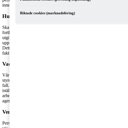
innehas av en fysisk person.
Riktade cookies (marknadsföring)
Hur har det sett ut tidigare?
Skatteverket har i ett ställningstagande från 2009 ansett att om det
fortlöpande finns minst tre styrelseuppdrag bör styrelsearbete kunna
utgöra inkomst av näringsverksamhet, under förutsättning att
uppdragen inte är hänförliga till eget eller av närstående ägda bolag.
Detta ställningstagande har gjort att många styrelseledamöter
fakturerat sina styrelsearvoden via egna bolag.
Vad innebär domen?
Vår tolkning av HFD:s dom är att det inte längre går att fakturera
styrelsearvode genom ett eget bolag, utom i vissa väldigt speciella
fall. Utbetalningar av styrelsearvoden som görs från och med nu bör
istället betalas ut som tjänst och utgöra underlag för
arbetsgivaravgifter. Det återstår att se hur Skatteverket väljer att
agera vad gäller redan fakturerade styrelsearvoden.
Vem påverkas av domen?
Personer som har styrelseuppdrag och har fakturerat styrelsearvodet