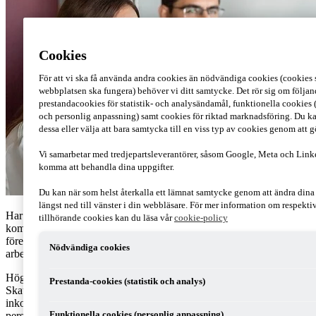
Cookies
För att vi ska få använda andra cookies än nödvändiga cookies (cookies s
webbplatsen ska fungera) behöver vi ditt samtycke. Det rör sig om följan
prestandacookies för statistik- och analysändamål, funktionella cookies 
och personlig anpassning) samt cookies för riktad marknadsföring. Du ka
dessa eller välja att bara samtycka till en viss typ av cookies genom att 
Vi samarbetar med tredjepartsleverantörer, såsom Google, Meta och Link
komma att behandla dina uppgifter.
Du kan när som helst återkalla ett lämnat samtycke genom att ändra din
längst ned till vänster i din webbläsare. För mer information om respekt
Har du styrelseuppdrag som du idag fakturerar via eget bolag? Då
tillhörande cookies kan du läsa vår
cookie-policy
kommer ditt styrelsearvode framöver att beskattas som tjänst. Och
företaget som betalar ut styrelsearvodet bli skyldigt att betala
Nödvändiga cookies
arbetsgivaravgifter.
Högsta Domstolen (HFD) fastställde den 20 juni 2017
Prestanda-cookies (statistik och analys)
Skatterättsnämndens förhandsbesked om att styrelsearvode är
inkomst av tjänst, eftersom uppdraget som styrelseledamot är
personligt och det enligt aktiebolagslagen (2005:551) bara kan
Funktionella cookies (personlig anpassning)