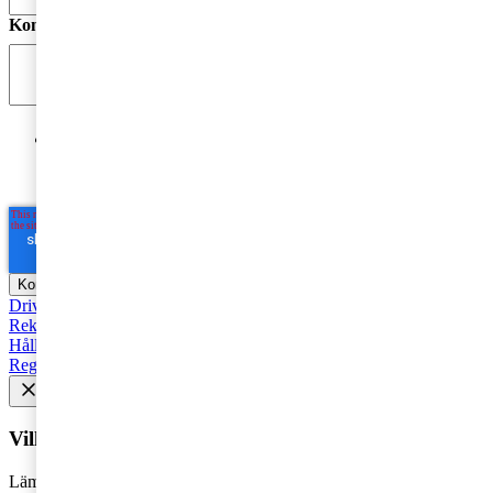
Kommentar
*
Jag godkänner PwC:s behandling av mina personuppgifter
i syfte att kommunicera och tillhandahålla
marknadsföringsmaterial.
Läs hela Integritetspolicyn här
*
Driva företag
Äga företag
Skatt och regelverk
Affärsutveckling
Rekommenderad
Starta företag
Trender
Revision
Marknadsföring
Hållbarhet
Styrelse
Avveckla
Pension
Strategi
Fåmansföretag
Regelverk
Tillväxt
AI
HR och Talent Management
Vill du få senaste nytt i inkorgen?
Lämna din e-postadress för att få marknadsinsikter, tips och