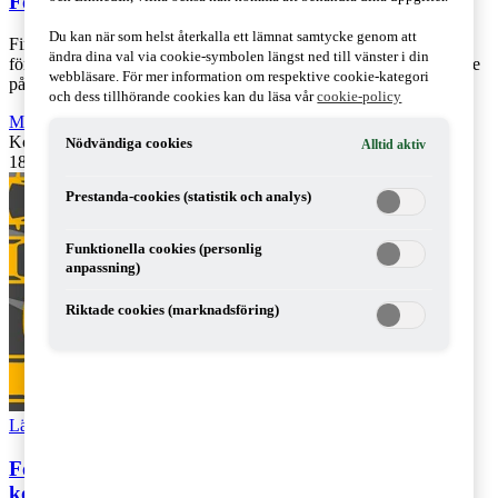
Förslag till förenkling av kemikalieskatten
Du kan när som helst återkalla ett lämnat samtycke genom att
Finansdepartementet har remitterat en promemoria med förslag att
ändra dina val via cookie-symbolen längst ned till vänster i din
förenkla skatten på kemikalier i viss elektronik. Promemorian är ute
webbläsare. För mer information om respektive cookie-kategori
på remiss till d [...]
och dess tillhörande cookies kan du läsa vår
cookie-policy
Moms, tull och punktskatter
,
Rekommenderad
Kontakta
:
Fredrik Jonsson och Ulf Särkioja
Nödvändiga cookies
Alltid aktiv
18 februari 2022
|
Lästid: 2 min
Prestanda-cookies (statistik och analys)
Funktionella cookies (personlig
anpassning)
Riktade cookies (marknadsföring)
Läs Artikeln
Read article
Förändrat rättsläge avseende moms på
kontrollavgifter vid parkering